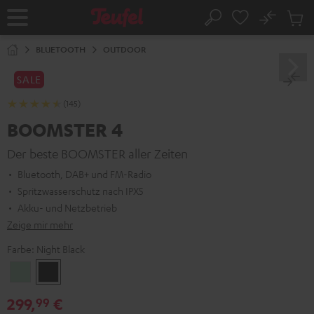
ZUM
NHALT
No
Abs
Startseite
Suche
RINGEN
Artike
im
BLUETOOTH
OUTDOOR
Waren
SALE
(145)
BOOMSTER 4
Der beste BOOMSTER aller Zeiten
Bluetooth, DAB+ und FM-Radio
Spritzwasserschutz nach IPX5
Akku- und Netzbetrieb
Zeige mir mehr
Farbe:
Night Black
Mint
Night
Green
Black
299,
€
99