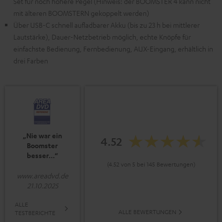
Set für noch höhere Pegel (Hinweis: der BOOMSTER 4 kann nicht
mit älteren BOOMSTERN gekoppelt werden)
Über USB-C schnell aufladbarer Akku (bis zu 23 h bei mittlerer
Lautstärke), Dauer-Netzbetrieb möglich, echte Knöpfe für
einfachste Bedienung, Fernbedienung, AUX-Eingang, erhältlich in
drei Farben
„Nie war ein
4.52
Boomster
besser…“
(4.52 von 5 bei 145 Bewertungen)
www.areadvd.de
21.10.2025
ALLE
ALLE BEWERTUNGEN
TESTBERICHTE