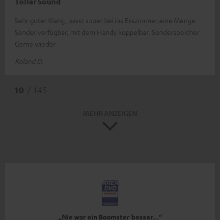
Toller Sound
Sehr guter Klang, passt super bei ins Esszimmer,eine Menge
Sender verfügbar, mit dem Handy koppelbar. Senderspeicher
Gerne wieder
Roland D.
10
/ 145
MEHR ANZEIGEN
„Nie war ein Boomster besser…“