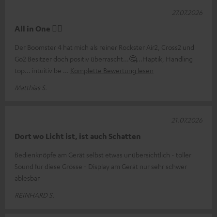
27.07.2026
All in One 👍🏻
Der Boomster 4 hat mich als reiner Rockster Air2, Cross2 und
Go2 Besitzer doch positiv überrascht...🤔...Haptik, Handling
top... intuitiv be
Komplette Bewertung lesen
Matthias S.
21.07.2026
Dort wo Licht ist, ist auch Schatten
Bedienknöpfe am Gerät selbst etwas unübersichtlich - toller
Sound für diese Grösse - Display am Gerät nur sehr schwer
ablesbar
REINHARD S.