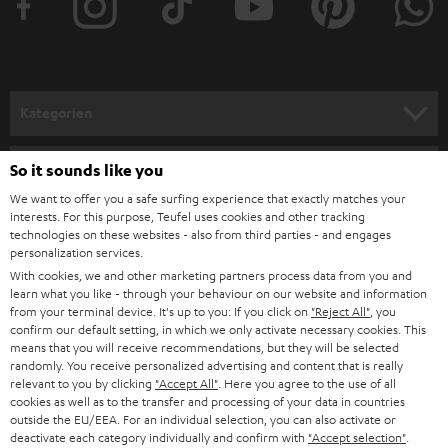
e
r
a
n
Kategorien
m
HEIMKINO
e
Unternehmen
So it sounds like you
l
We want to offer you a safe surfing experience that exactly matches your
HEIMKINO-KOMPLETTANLAGEN
SUPPORT
interests. For this purpose, Teufel uses cookies and other tracking
d
Teufel Onlineshops
technologies on these websites - also from third parties - and engages
SOUNDBARS
u
personalization services.
KARRIERE
DEUTSCHLAND
With cookies, we and other marketing partners process data from you and
n
STEREO
learn what you like - through your behaviour on our website and information
PRESSE & MARKETING
g
from your terminal device. It's up to you: If you click on
"Reject All"
, you
ÖSTERREICH
confirm our default setting, in which we only activate necessary cookies. This
SMART HOME
GESCHÄFTSKUNDEN
means that you will receive recommendations, but they will be selected
randomly. You receive personalized advertising and content that is really
SCHWEIZ
BLUETOOTH-LAUTSPRECHER
relevant to you by clicking
"Accept All"
. Here you agree to the use of all
PARTNERPROGRAMM
cookies as well as to the transfer and processing of your data in countries
outside the EU/EEA. For an individual selection, you can also activate or
KOPFHÖRER
NIEDERLANDE
BLOG
deactivate each category individually and confirm with
"Accept selection"
.