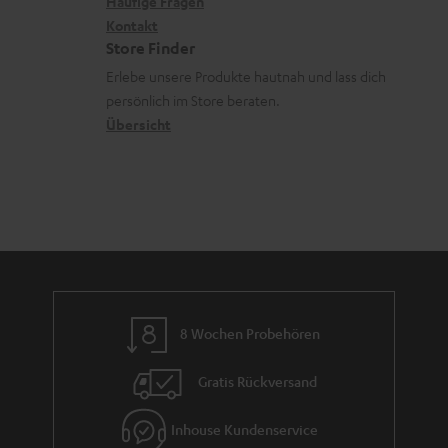
k
n
Häufige Fragen
V
i
Kontakt
t
z
e
Store Finder
k
d
u
r
Erlebe unsere Produkte hautnah und lass dich
o
a
r
s
persönlich im Store beraten.
n
t
G
Übersicht
a
e
a
n
n
r
d
a
n
t
i
e
8 Wochen Probehören
Gratis Rückversand
Inhouse Kundenservice