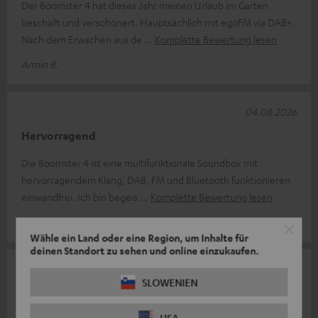
Der Boomster 4 hat dieses Jahr meinen Urlaub im Garten
beschallt und verschönert. Hauptsächlich mit egoFM via DAB+.
Nach dem Erwachen aus de
Komplette Bewertung lesen
Armin B.
04.08.2026
Hervorragend
Die Boomster 4 ist eine multifunktionale Soundbox mit
hervorragendem Klang, DAB, FM und Bluetooth funktionieren
einwandfrei. Ich bin begeis
Komplette Bewertung lesen
Thomas F.
Wähle ein Land oder eine Region, um Inhalte für
deinen Standort zu sehen und online einzukaufen.
01.08.2026
SLOWENIEN
Preis Leistung
USA