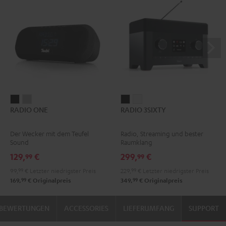
RADIO
RADIO
RADIO
RADIO
RADIO ONE
RADIO 3SIXTY
ONE
ONE
3SIXTY
3SIXTY
Black
Light
Schwarz
Weiß
Der Wecker mit dem Teufel
Radio, Streaming und bester
Gray
Sound
Raumklang
129,
€
299,
€
99
99
99,
99
€
Letzter niedrigster Preis
229,
99
€
Letzter niedrigster Preis
99
99
169,
€
Originalpreis
349,
€
Originalpreis
BEWERTUNGEN
ACCESSORIES
LIEFERUMFANG
SUPPORT