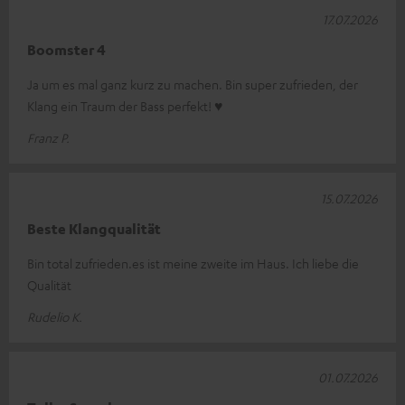
17.07.2026
Boomster 4
Ja um es mal ganz kurz zu machen. Bin super zufrieden, der
Klang ein Traum der Bass perfekt! ♥
Franz P.
15.07.2026
Beste Klangqualität
Bin total zufrieden.es ist meine zweite im Haus. Ich liebe die
Qualität
Rudelio K.
01.07.2026