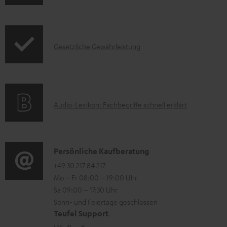
n
k
H
f
t
e
o
F
r
I
Gesetzliche Gewährleistung
r
A
u
n
m
Q
n
f
a
s
t
o
t
e
A
Audio-Lexikon: Fachbegriffe schnell erklärt
r
i
r
u
m
o
l
d
a
n
a
i
K
Persönliche Kaufberatung
t
e
d
o
o
+49 30 217 84 217
i
n
e
Mo – Fr 08:00 – 19:00 Uhr
-
n
o
z
n
Sa 09:00 – 17:30 Uhr
L
t
n
u
Sonn- und Feiertage geschlossen
e
a
e
Teufel Support
m
x