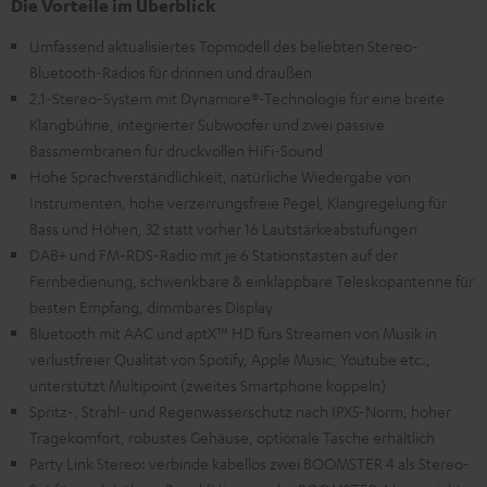
Die Vorteile im Überblick
Umfassend aktualisiertes Topmodell des beliebten Stereo-
Bluetooth-Radios für drinnen und draußen
2.1-Stereo-System mit Dynamore®-Technologie für eine breite
Klangbühne, integrierter Subwoofer und zwei passive
Bassmembranen für druckvollen HiFi-Sound
Hohe Sprachverständlichkeit, natürliche Wiedergabe von
Instrumenten, hohe verzerrungsfreie Pegel, Klangregelung für
Bass und Höhen, 32 statt vorher 16 Lautstärkeabstufungen
DAB+ und FM-RDS-Radio mit je 6 Stationstasten auf der
Fernbedienung, schwenkbare & einklappbare Teleskopantenne für
besten Empfang, dimmbares Display
Bluetooth mit AAC und aptX™ HD fürs Streamen von Musik in
verlustfreier Qualität von Spotify, Apple Music, Youtube etc.,
unterstützt Multipoint (zweites Smartphone koppeln)
Spritz-, Strahl- und Regenwasserschutz nach IPX5-Norm, hoher
Tragekomfort, robustes Gehäuse, optionale Tasche erhältlich
Party Link Stereo: verbinde kabellos zwei BOOMSTER 4 als Stereo-