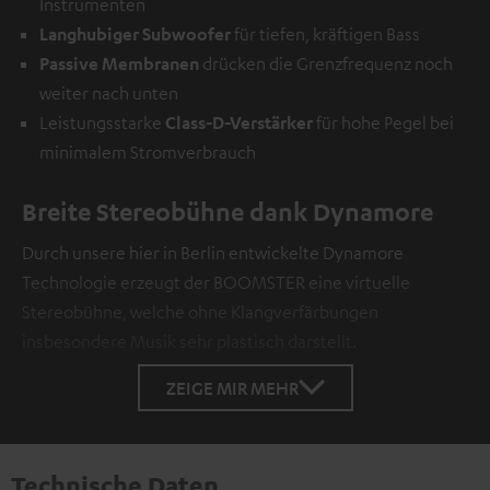
Instrumenten
Langhubiger Subwoofer
für tiefen, kräftigen Bass
Passive Membranen
drücken die Grenzfrequenz noch
weiter nach unten
Leistungsstarke
Class-D-Verstärker
für hohe Pegel bei
minimalem Stromverbrauch
Breite Stereobühne dank Dynamore
Durch unsere hier in Berlin entwickelte Dynamore
Technologie erzeugt der BOOMSTER eine virtuelle
Stereobühne, welche ohne Klangverfärbungen
insbesondere Musik sehr plastisch darstellt.
ZEIGE MIR MEHR
Technische Daten