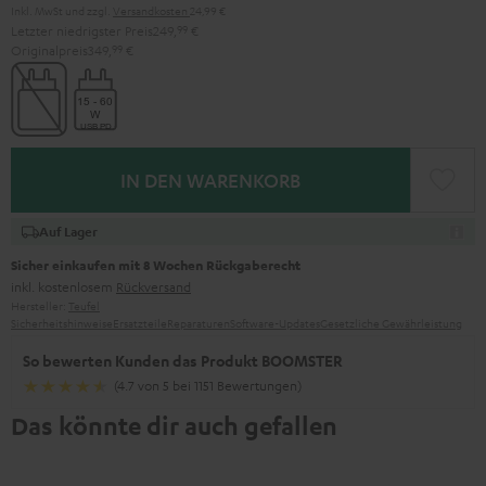
Inkl. MwSt
und zzgl.
Versandkosten
24,99 €
Letzter niedrigster Preis
249,
99
€
Originalpreis
349,
99
€
IN DEN WARENKORB
Auf Lager
Sicher einkaufen mit 8 Wochen Rückgaberecht
inkl. kostenlosem
Rückversand
Hersteller:
Teufel
Sicherheitshinweise
Ersatzteile
Reparaturen
Software-Updates
Gesetzliche Gewährleistung
So bewerten Kunden das Produkt BOOMSTER
(4.7 von 5 bei 1151 Bewertungen)
Das könnte dir auch gefallen