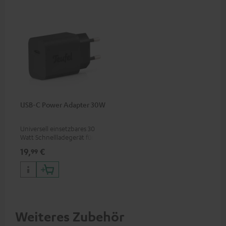
USB-C Power Adapter 30W
Universell einsetzbares 30
Watt Schnellladegerät für
Kopfhörer & Portables sowie
19,
€
99
Apple iPhones, Android
Smartphones, Tablets und
Geräte mit USB-C-Anschluss
Weiteres Zubehör