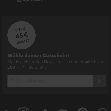
im Store beraten.
BIS ZU
45 €
RABATT
N
Wähle deinen Gutschein!
Melde dich für den Newsletter an und erhalte bis zu
e
45 € als Dankeschön.
w
s
JETZT
EMAIL
l
ANME
WIDGET
e
t
t