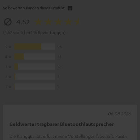
So bewerten Kunden dieses Produkt
4.52
(4.52 von 5 bei 145 Bewertungen)
5
96
4
33
3
12
2
3
1
1
06.08.2026
Geldwerter tragbarer Bluetoothlautsprecher
Die Klangqualität erfüllt meine Vorstellungen fabelhaft. Positiv