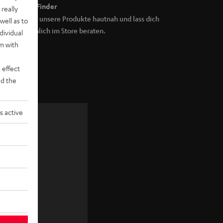
Store Finder
really
Erlebe unsere Produkte hautnah und lass dich
well as to
persönlich im Store beraten.
dividual
rm with
 effect
d the
s active
zu
JETZT
ANMELDEN