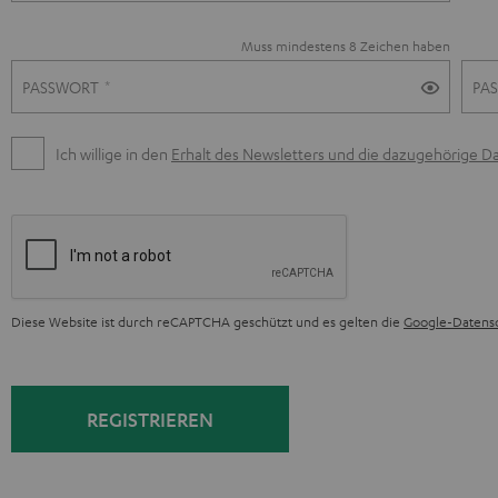
i
Muss mindestens 8 Zeichen haben
s
PASSWORT
PA
t
Ich willige in den
Erhalt des Newsletters und die dazugehörige D
r
i
e
Diese Website ist durch reCAPTCHA geschützt und es gelten die
Google-Datens
r
e
REGISTRIEREN
n