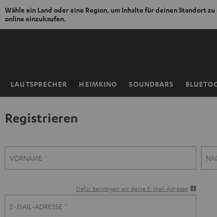
Wähle ein Land oder eine Region, um Inhalte für deinen Standort zu
online einzukaufen.
ZUM
NHALT
RINGEN
LAUTSPRECHER
HEIMKINO
SOUNDBARS
BLUETO
Startseite
Registrieren
R
VORNAME
NA
e
Dafür benötigen wir deine E-Mail-Adresse
g
E-MAIL-ADRESSE