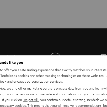
Gratis Rückversand
Inhouse Kundenservice
ounds like you
o offer you a safe surfing experience that exactly matches your interests.
Teufel uses cookies and other tracking technologies on these websites - 
ties - and engages personalization services.
kies, we and other marketing partners process data from you and learn w
rough your behaviour on our website and information from your terminal de
: If you click on
"Reject All"
, you confirm our default setting, in which we o
 necessary cookies. This means that you will receive recommendations, bu