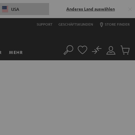
Anderes Land auswählen
USA
SUPPORT
GESCHÄFTSKUNDEN
STORE FINDER
No
R
MEHR
Suche
Mein
Artikel
Konto
im
Warenk