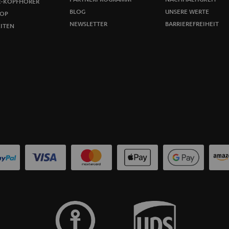
u
R-KOPFHÖRER
BLOG
UNSERE WERTE
OP
n
NEWSLETTER
BARRIEREFREIHEIT
ITEN
g