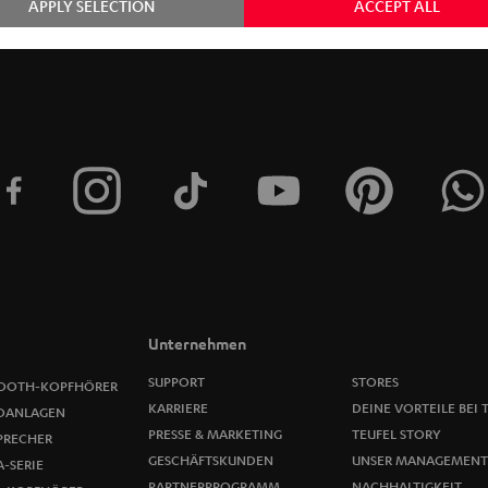
APPLY SELECTION
ACCEPT ALL
e
t
t
e
r
a
n
m
Unternehmen
e
SUPPORT
STORES
OOTH-KOPFHÖRER
l
KARRIERE
DEINE VORTEILE BEI 
OANLAGEN
PRESSE & MARKETING
TEUFEL STORY
PRECHER
d
GESCHÄFTSKUNDEN
UNSER MANAGEMENT
-SERIE
PARTNERPROGRAMM
NACHHALTIGKEIT