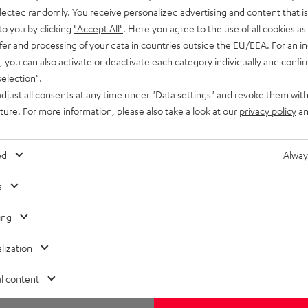
Teufel Support
elected randomly. You receive personalized advertising and content that is 
icks
Support & Kontakt
to you by clicking
"Accept All"
. Here you agree to the use of all cookies as 
Rückgabe / Rücktritt
fer and processing of your data in countries outside the EU/EEA. For an in
Sendungsverfolgung
, you can also activate or deactivate each category individually and confi
selection"
.
djust all consents at any time under "Data settings" and revoke them with
uture. For more information, please also take a look at our
privacy policy
an
ed
Alway
N
Wähle deinen Gutschein!
s
Melde dich für den Newsletter an und erhalte bis 
€
e
45 € als Dankeschön.
ing
TT
w
lization
EMAIL
s
WIDGET
l content
l