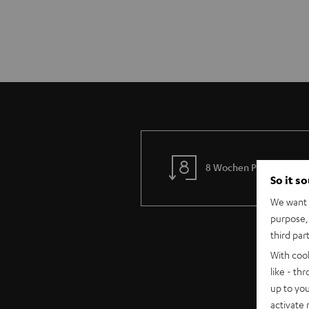
8 Wochen Probehören
So it s
We want t
purpose, 
third par
With coo
like - th
up to you
activate