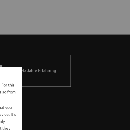
Mehr als 45 Jahre Erfahrung
 For this
also from
hat you
vice. It's
nly
t they