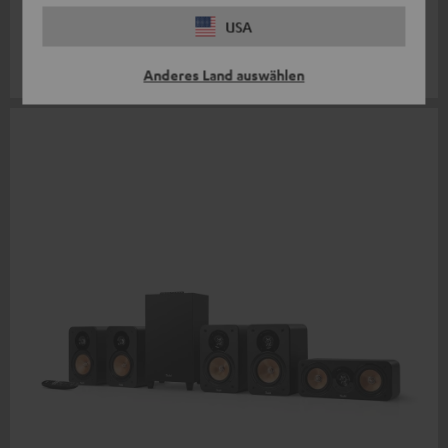
"Wieder mal sehr zufrieden. Klang, Verarbeitung, Lieferung und
USA
Service. Einfach nur teuflisch gut."
ULTIMA 40 KOMBO / Gerhard K. / 08.02.2024
Anderes Land auswählen