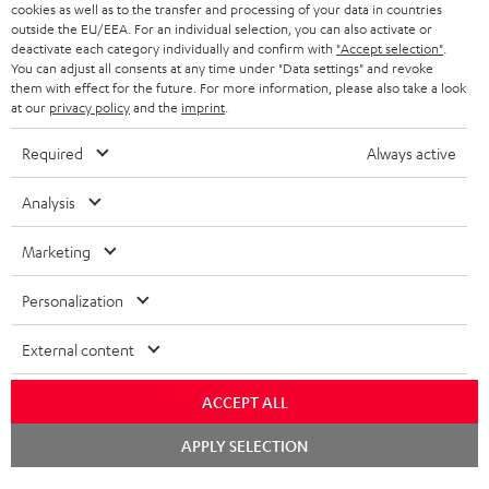
PARTNERPROGRAMM
cookies as well as to the transfer and processing of your data in countries
outside the EU/EEA. For an individual selection, you can also activate or
KOPFHÖRER
deactivate each category individually and confirm with
"Accept selection"
.
NIEDERLANDE
BLOG
You can adjust all consents at any time under "Data settings" and revoke
BLUETOOTH-KOPFHÖRER
them with effect for the future. For more information, please also take a look
NEWSLETTER
at our
privacy policy
and the
imprint
.
BELGIEN
STEREOANLAGEN
STORES
Required
Always active
FRANKREICH
LAUTSPRECHER
DEINE VORTEILE BEI TEUFEL
Analysis
POLEN
ULTIMA-SERIE
TEUFEL STORY
Marketing
Technische Änderungen, Tippfehler und Irrtum vorbehalten. Das auf unseren
IN-EAR-KOPFHÖRER
SPANIEN
UNSER MANAGEMENT
Fotos abgebildete Zubehör ist nicht im Lieferumfang enthalten. Etwaige
Personalization
Entsorgungsgebühren für Batterien sind im Preis inbegriffen.
FANSHOP
NACHHALTIGKEIT
External content
ITALIEN
©2026 Lautsprecher Teufel GmbH - All rights reserved.
NEUHEITEN
UNSERE WERTE
ACCEPT ALL
USA
Impressum
AGB
Datenschutz
Daten-Einstellungen
EU Data Act
BARRIEREFREIHEIT
Chat
Vertrag widerrufen
APPLY SELECTION
starten
WEITERE LÄNDER