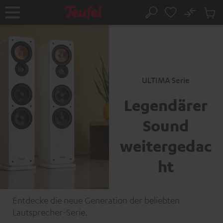
ZUM
NHALT
No
Abs
Startseite
Suche
RINGEN
Artike
im
Waren
ULTIMA Serie
Legendärer
Sound
weitergedac
ht
Entdecke die neue Generation der beliebten
Lautsprecher-Serie.