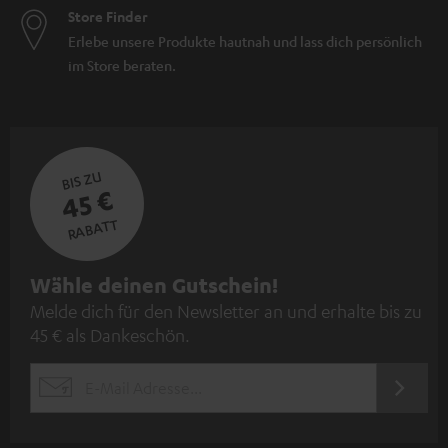
Store Finder
Erlebe unsere Produkte hautnah und lass dich persönlich
im Store beraten.
BIS ZU
45 €
RABATT
N
Wähle deinen Gutschein!
Melde dich für den Newsletter an und erhalte bis zu
e
45 € als Dankeschön.
w
s
JETZT
EMAIL
l
ANME
WIDGET
e