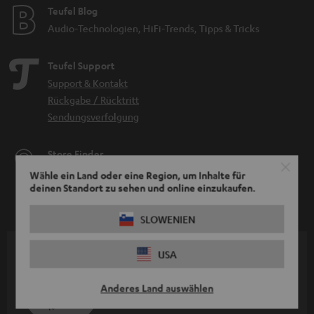
Teufel Blog
Audio-Technologien, HiFi-Trends, Tipps & Tricks
Teufel Support
Support & Kontakt
Rückgabe / Rücktritt
Sendungsverfolgung
Store Finder
Erlebe unsere Produkte hautnah und lass dich persönlich
Wähle ein Land oder eine Region, um Inhalte für
deinen Standort zu sehen und online einzukaufen.
im Store beraten.
SLOWENIEN
USA
BIS ZU
45 €
Anderes Land auswählen
RABATT