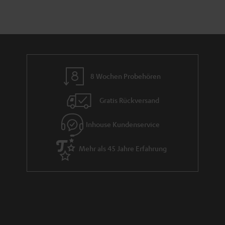
i
n
e
r
e
8 Wochen Probehören
n
Gratis Rückversand
Inhouse Kundenservice
Mehr als 45 Jahre Erfahrung