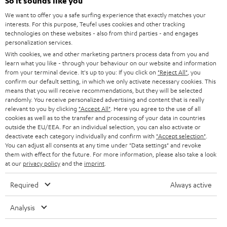
So it sounds like you
l
HEIMKINO-KOMPLETTANLAGEN
We want to offer you a safe surfing experience that exactly matches your
SUPPORT
d
Teufel Onlineshops
interests. For this purpose, Teufel uses cookies and other tracking
SOUNDBARS
technologies on these websites - also from third parties - and engages
u
KARRIERE
personalization services.
DEUTSCHLAND
n
With cookies, we and other marketing partners process data from you and
STEREO
PRESSE & MARKETING
learn what you like - through your behaviour on our website and information
g
ÖSTERREICH
from your terminal device. It's up to you: If you click on
"Reject All"
, you
SMART HOME
confirm our default setting, in which we only activate necessary cookies. This
GESCHÄFTSKUNDEN
means that you will receive recommendations, but they will be selected
SCHWEIZ
BLUETOOTH-LAUTSPRECHER
randomly. You receive personalized advertising and content that is really
PARTNERPROGRAMM
relevant to you by clicking
"Accept All"
. Here you agree to the use of all
cookies as well as to the transfer and processing of your data in countries
KOPFHÖRER
NIEDERLANDE
outside the EU/EEA. For an individual selection, you can also activate or
BLOG
deactivate each category individually and confirm with
"Accept selection"
.
BLUETOOTH-KOPFHÖRER
You can adjust all consents at any time under "Data settings" and revoke
NEWSLETTER
them with effect for the future. For more information, please also take a look
BELGIEN
at our
privacy policy
and the
imprint
.
STEREOANLAGEN
STORES
FRANKREICH
Required
Always active
LAUTSPRECHER
DEINE VORTEILE BEI TEUFEL
Analysis
POLEN
ULTIMA-SERIE
TEUFEL STORY