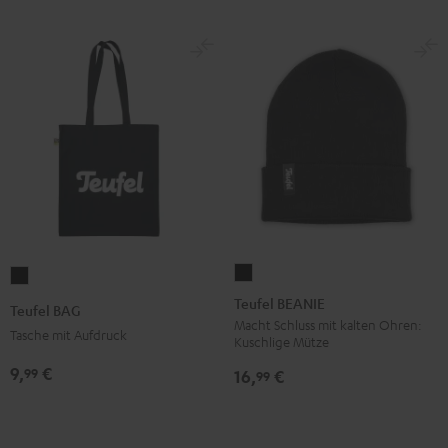
Teufel
Teufel
BEANIE
BAG
Teufel BEANIE
Teufel BAG
Schwarz
Schwarz
Macht Schluss mit kalten Ohren:
Tasche mit Aufdruck
Kuschlige Mütze
9,
€
99
16,
€
99