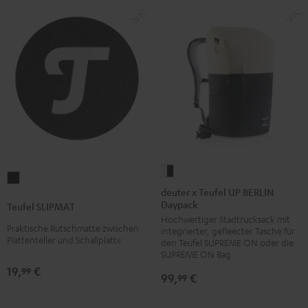
deuter
Teufel
x
deuter x Teufel UP BERLIN
SLIPMAT
Daypack
Teufel
Teufel SLIPMAT
Schwarz
Hochwertiger Stadtrucksack mit
UP
Praktische Rutschmatte zwischen
integrierter, gefleecter Tasche für
BERLIN
Plattenteller und Schallplatte
den Teufel SUPREME ON oder die
Daypack
SUPREME ON Bag
19,
€
Bone
99
99,
€
99
&
Black