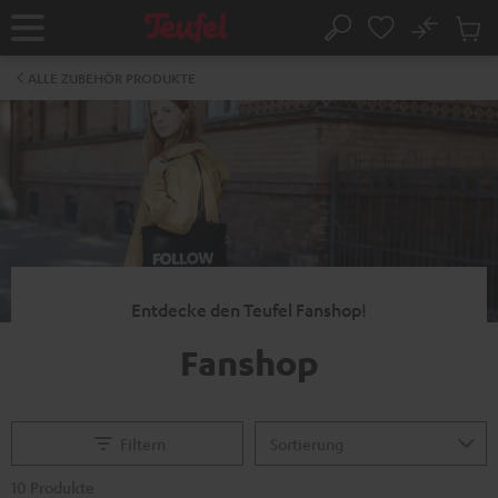
ZUM
NHALT
No
Abs
Startseite
Suche
RINGEN
Artike
im
ALLE ZUBEHÖR PRODUKTE
Waren
Entdecke den Teufel Fanshop!
Fanshop
Filtern
10 Produkte