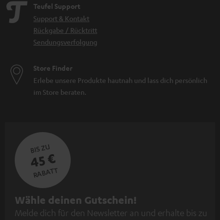
Teufel Support
Support & Kontakt
Rückgabe / Rücktritt
Sendungsverfolgung
Store Finder
Erlebe unsere Produkte hautnah und lass dich persönlich
im Store beraten.
BIS ZU
45 €
RABATT
N
Wähle deinen Gutschein!
Melde dich für den Newsletter an und erhalte bis zu
e