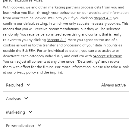
personalization services.
DEUTSCHLAND
n
With cookies, we and other marketing partners process data from you and
STEREO
PRESSE & MARKETING
learn what you like - through your behaviour on our website and information
g
ÖSTERREICH
from your terminal device. It's up to you: If you click on
"Reject All"
, you
SMART HOME
confirm our default setting, in which we only activate necessary cookies. This
GESCHÄFTSKUNDEN
means that you will receive recommendations, but they will be selected
randomly. You receive personalized advertising and content that is really
SCHWEIZ
BLUETOOTH-LAUTSPRECHER
PARTNERPROGRAMM
relevant to you by clicking
"Accept All"
. Here you agree to the use of all
cookies as well as to the transfer and processing of your data in countries
KOPFHÖRER
outside the EU/EEA. For an individual selection, you can also activate or
NIEDERLANDE
BLOG
deactivate each category individually and confirm with
"Accept selection"
.
BLUETOOTH-KOPFHÖRER
You can adjust all consents at any time under "Data settings" and revoke
NEWSLETTER
them with effect for the future. For more information, please also take a look
BELGIEN
at our
privacy policy
and the
imprint
.
STEREOANLAGEN
STORES
FRANKREICH
Required
Always active
LAUTSPRECHER
DEINE VORTEILE BEI TEUFEL
Analysis
POLEN
ULTIMA-SERIE
TEUFEL STORY
Marketing
Technische Änderungen, Tippfehler und Irrtum vorbehalten. Das auf unseren
IN-EAR-KOPFHÖRER
SPANIEN
UNSER MANAGEMENT
Fotos abgebildete Zubehör ist nicht im Lieferumfang enthalten. Etwaige
Entsorgungsgebühren für Batterien sind im Preis inbegriffen.
Personalization
FANSHOP
NACHHALTIGKEIT
ITALIEN