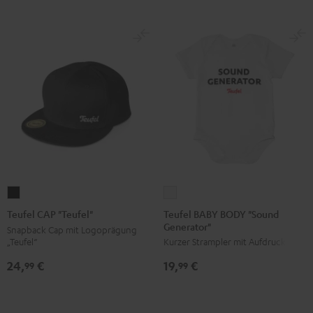
Teufel
Teufel
BABY
CAP
Teufel BABY BODY "Sound
Teufel CAP "Teufel"
Generator"
BODY
"Teufel"
Snapback Cap mit Logoprägung
„Teufel“
Kurzer Strampler mit Aufdruck
"Sound
Schwarz
Generator"
24,
€
19,
€
99
99
Weiß