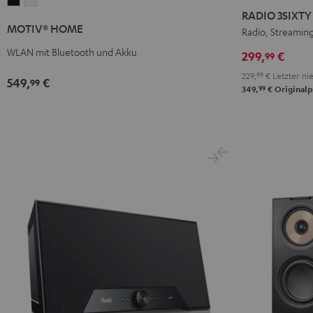
MOTIV®
MOTIV®
3SIXTY
3SIXTY
RADIO 3SIXTY
HOME
HOME
Schwarz
Weiß
MOTIV® HOME
Radio, Streamin
Schwarz
Weiß
WLAN mit Bluetooth und Akku
299,
€
99
229,
99
€
Letzter nie
549,
€
99
99
349,
€
Originalp