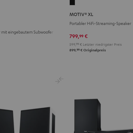
MOTIV®
XL
MOTIV® XL
Schwarz
Portabler HiFi-Streaming-Speaker
mit eingebautem Subwoofer
799,
€
99
599,
99
€
Letzter niedrigster Preis
99
899,
€
Originalpreis