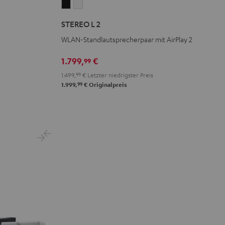
STEREO
STEREO
L
L
STEREO L 2
2
2
WLAN-Standlautsprecherpaar mit AirPlay 2
Schwarz
Weiß
1.799,
€
99
1.499,
99
€
Letzter niedrigster Preis
99
1.999,
€
Originalpreis