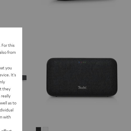
 For this
also from
hat you
vice. It's
nly
t they
really
well as to
dividual
rm with
MOTIV®
MOTIV®
 effect