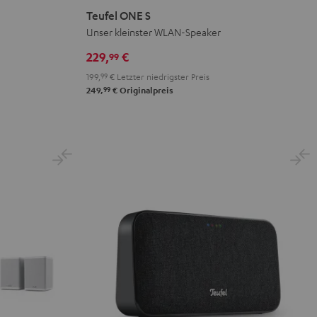
ONE
ONE
Teufel ONE S
S
S
Unser kleinster WLAN-Speaker
Schwarz
Weiß
229,
€
99
199,
99
€
Letzter niedrigster Preis
99
249,
€
Originalpreis