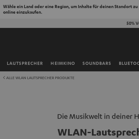
Wähle ein Land oder eine Region, um Inhalte für deinen Standort zu
online einzukaufen.
ZUM
50% V
NHALT
RINGEN
LAUTSPRECHER
HEIMKINO
SOUNDBARS
BLUETO
Startseite
ALLE WLAN LAUTSPRECHER PRODUKTE
Die Musikwelt in deiner 
WLAN-Lautsprec