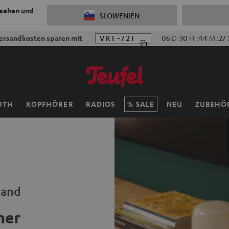
 sehen und
SLOWENIEN
ersandkosten sparen mit
VKF-72F
06
D
:
10
H
:
44
M
:
26
OTH
KOPFHÖRER
RADIOS
SALE
NEU
ZUBEHÖ
Hand
her