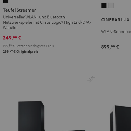
Teufel
CINEBAR
CINEBAR
Streamer
Teufel Streamer
LUX
LUX
Schwarz
Universeller WLAN- und Bluetooth-
CINEBAR LUX
Schwarz
Weiß
Netzwerkspieler mit Cirrus Logic® High End-D/A-
Wandler
WLAN-Soundbar 
249,
€
99
199,
99
€
Letzter niedrigster Preis
899,
€
99
99
299,
€
Originalpreis