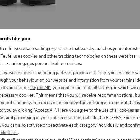
ounds like you
o offer you a safe surfing experience that exactly matches your interests.
Teufel uses cookies and other tracking technologies on these websites - 
ties - and engages personalization services.
kies, we and other marketing partners process data from you and learn w
rough your behaviour on our website and information from your terminal de
: If you click on
"Reject All"
, you confirm our default setting, in which we o
 necessary cookies. This means that you will receive recommendations, bu
elected randomly. You receive personalized advertising and content that is 
to you by clicking
"Accept All"
. Here you agree to the use of all cookies as 
fer and processing of your data in countries outside the EU/EEA. For an in
, you can also activate or deactivate each category individually and confi
selection"
.
djust all consents at any time under "Data settings" and revoke them with