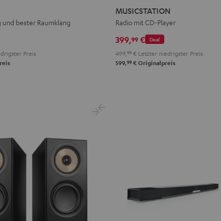
Schwarz
Weiß
MUSICSTATION
g und bester Raumklang
Radio mit CD-Player
399,
€
99
Deal
drigster Preis
499,
99
€
Letzter niedrigster Preis
99
reis
599,
€
Originalpreis