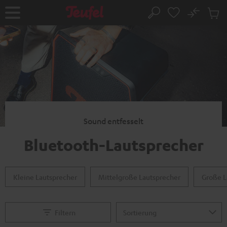
ZUM
NHALT
No
Abs
Startseite
Suche
RINGEN
Artike
im
Waren
Sound entfesselt
Bluetooth-Lautsprecher
Kleine Lautsprecher
Mittelgroße Lautsprecher
Große L
Filtern