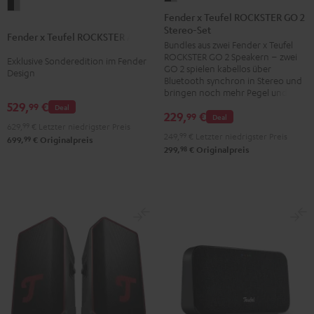
Fender
x
Fender x Teufel ROCKSTER GO 2
x
Stereo-Set
Teufel
Fender x Teufel ROCKSTER AIR 2
Teufel
Bundles aus zwei Fender x Teufel
ROCKSTER
ROCKSTER
ROCKSTER GO 2 Speakern – zwei
Exklusive Sonderedition im Fender
GO
GO 2 spielen kabellos über
AIR
Design
2
Bluetooth synchron in Stereo und
2
bringen noch mehr Pegel und Bass
Stereo-
529,
€
99
Black
Deal
Set
229,
€
99
Deal
&
629,
99
€
Letzter niedrigster Preis
Black
249,
99
€
Letzter niedrigster Preis
99
Steel
699,
€
Originalpreis
&
98
299,
€
Originalpreis
Steel