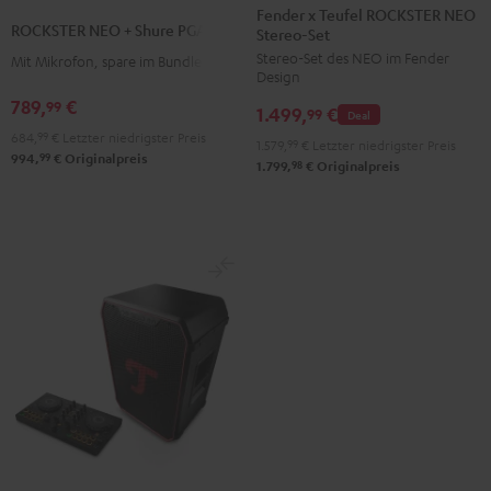
x
Fender x Teufel ROCKSTER NEO
NEO
ROCKSTER NEO + Shure PGA58
Stereo-Set
Teufel
+
Stereo-Set des NEO im Fender
ROCKSTER
Mit Mikrofon, spare im Bundle
Shure
Design
NEO
PGA58
789,
€
99
1.499,
€
Stereo-
99
Deal
Schwarz
684,
99
€
Letzter niedrigster Preis
Set
1.579,
99
€
Letzter niedrigster Preis
99
994,
€
Originalpreis
Black
98
1.799,
€
Originalpreis
&
Steel