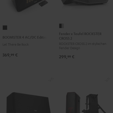
Fender
BOOMSTER
x
Fender x Teufel ROCKSTER
4
BOOMSTER 4 AC/DC Edition
CROSS 2
Teufel
AC/DC
ROCKSTER CROSS 2 im stylischen
ROCKSTER
Let There Be Rock
Edition
Fender Design
CROSS
Night
369,
€
99
299,
€
2
99
Black
Black
&
Steel