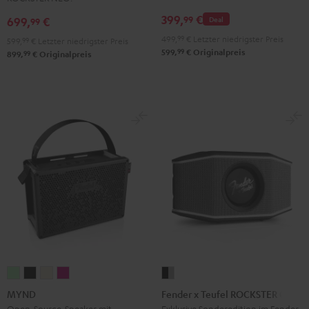
399,
€
99
699,
€
Deal
99
499,
99
€
Letzter niedrigster Preis
599,
99
€
Letzter niedrigster Preis
99
599,
€
Originalpreis
99
899,
€
Originalpreis
MYND
MYND
MYND
MYND
Fender
Light
Warm
Warm
Wild
x
MYND
Fender x Teufel ROCKSTER GO 2
Mint
Black
White
Berry
Teufel
Open-Source-Speaker mit
Exklusive Sonderedition im Fender