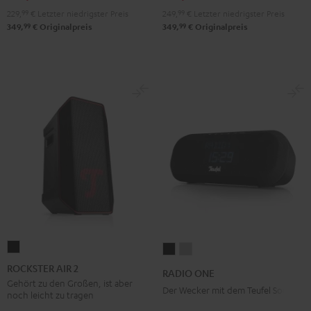
229,
99
€
Letzter niedrigster Preis
249,
99
€
Letzter niedrigster Preis
99
99
349,
€
Originalpreis
349,
€
Originalpreis
ROCKSTER
RADIO
RADIO
AIR
ONE
ONE
ROCKSTER AIR 2
RADIO ONE
2
Black
Light
Gehört zu den Großen, ist aber
Der Wecker mit dem Teufel Sound
noch leicht zu tragen
Schwarz
Gray