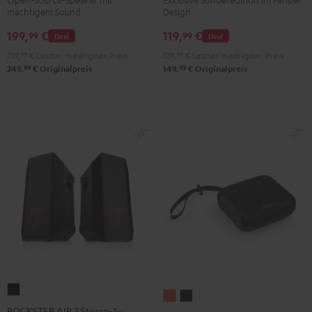
mächtigem Sound
Design
ROCKSTER
GO
199,
€
119,
€
99
99
Deal
Deal
2
219,
99
€
Letzter niedrigster Preis
129,
99
€
Letzter niedrigster Preis
Black
99
99
249,
€
Originalpreis
149,
€
Originalpreis
&
Steel
ROCKSTER
BOOMSTER
BOOMSTER
AIR
ROCKSTER AIR 2 Stereo-Set