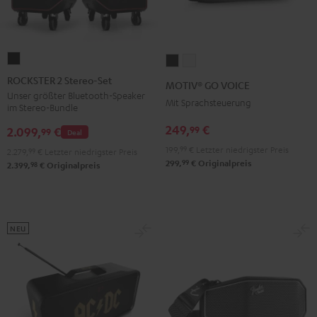
ROCKSTER
MOTIV®
MOTIV®
2
GO
GO
ROCKSTER 2 Stereo-Set
MOTIV® GO VOICE
Stereo-
VOICE
VOICE
Unser größter Bluetooth-Speaker
Mit Sprachsteuerung
im Stereo-Bundle
Set
Night
Silver
Schwarz
249,
€
99
Black
White
2.099,
€
99
Deal
199,
99
€
Letzter niedrigster Preis
2.279,
99
€
Letzter niedrigster Preis
99
299,
€
Originalpreis
98
2.399,
€
Originalpreis
NEU