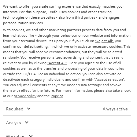
l
Produktseiten findest.
We want to offer you a safe surfing experience that exactly matches your
HEIMKINO-KOMPLETTANLAGEN
interests. For this purpose, Teufel uses cookies and other tracking
SUPPORT
d
Teufel Onlineshops
Wie verbinde ich Bluetooth-Lautsprecher?
technologies on these websites - also from third parties - and engages
personalization services.
SOUNDBARS
u
Die erste Verbindung, das sogenannte Pairing, erfolgt dann einfach durch
KARRIERE
With cookies, we and other marketing partners process data from you and
DEUTSCHLAND
die Aktivierung von Bluetooth in dem Menü deines Senders (zum Beispiel
n
learn what you like - through your behaviour on our website and information
STEREO
Smartphone) und dem Drücken des Pairing-Knopfes mit demBluetooth-
PRESSE & MARKETING
from your terminal device. It's up to you: If you click on
"Reject All"
, you
g
Symbolan deinem Lautsprecher. Der Lautsprecher taucht in deiner Geräte-
confirm our default setting, in which we only activate necessary cookies. This
ÖSTERREICH
Liste auf, du wählst ihn aus und binnen weniger Sekunden steht die
SMART HOME
means that you will receive recommendations, but they will be selected
GESCHÄFTSKUNDEN
Verbindung. Bluetooth funktioniert nach dem Prinzip Sender-Empfänger.
randomly. You receive personalized advertising and content that is really
Für das Abspielen deiner Musik oder anderen Audio-Inhalten wie Podcasts,
relevant to you by clicking
"Accept All"
. Here you agree to the use of all
SCHWEIZ
BLUETOOTH-LAUTSPRECHER
PARTNERPROGRAMM
cookies as well as to the transfer and processing of your data in countries
Meditationen oder Audio-Books, kannst du deine Bluetooth-fähigen Geräte
outside the EU/EEA. For an individual selection, you can also activate or
von Android oder Apple als Quelle nutzen. Dein Smartphone, Tablet oder
KOPFHÖRER
deactivate each category individually and confirm with
"Accept selection"
.
NIEDERLANDE
BLOG
Laptop ist also der Sender; dein Bluetooth-Lautsprecher folglich der
You can adjust all consents at any time under "Data settings" and revoke
Empfänger.
them with effect for the future. For more information, please also take a look
BLUETOOTH-KOPFHÖRER
NEWSLETTER
Dank dieser universellen drahtlosen Verbindungsmethode kann ein
at our
privacy policy
and the
imprint
.
BELGIEN
Bluetooth-fähiger Lautsprecher geräte- und herstellerunabhängig
STEREOANLAGEN
gekoppelt werden. Viele Geräte wie Smartphones merken sich auch
STORES
Required
Always active
dauerhaft alle portablen, kleinen Bluetooth-Lautsprecher, mit welchen sie
FRANKREICH
LAUTSPRECHER
schon einmal verbunden wurden und sind somit beim nächsten Koppeln
DEINE VORTEILE BEI TEUFEL
Analysis
auch sofort wieder spielbereit.
POLEN
ULTIMA-SERIE
TEUFEL STORY
Welche Bluetooth-Lautsprecher kann man miteinander
Marketing