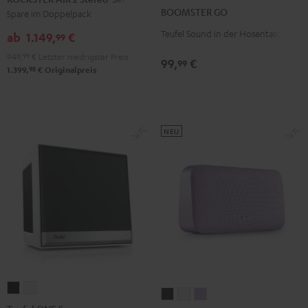
GO
GO
2
BOOMSTER GO
Spare im Doppelpack
Coral
Night
Stereo-
Teufel Sound in der Hosentasche
Red
Black
ab
1.149,
€
99
Set
949,
99
€
Letzter niedrigster Preis
Schwarz
99,
€
99
98
1.399,
€
Originalpreis
NEU
Teufel
Teufel
MOTIV®
MOTIV®
MOTIV®
ONE
ONE