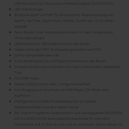
USB-Soundcard zur Nutzung an Desktop/Laptop (Mac/Win7/10)
LED-Akkuanzeige
Bluetooth aptX® und NFC für Bluetooth für Musikstreaming von
Spotify, YouTube, Apple Music, Deezer, TuneIn etc. in CD-naher
Qualität
Party-Modus: Zwei Smartphones können mit dem Lautsprecher
verbunden werden
USB Powerbank/ USB Ladefunktionan den Boxen
Wasserdicht nach IPX7, Strahlwassergeschützt nach IPX5
GoPro-kompatibles Gewinde
Extra Bedientasten für wichtigste Funktionenan den Boxen
Connect-Modus zum Verbinden von zwei Lautsprechern desselben
Typs
FM/DAB+ Radio
Starker Lithium Ionen Akku / Lange Akkulaufzeit
AUX-Eingang zum Anschluss von MP3-Player, CD-Player oder
Kopfhörer
Intelligentes und edles Produktdesign für ein breites
Abstrahlverhalten und den besten Sound
Bei unseren tragbaren Lautsprechern und Soundgiganten ROCKSTER
AIR 2 und ROCKSTER sind zusätzlich Anschlüsse für Mikrofon,
Instrumente (z.B. E-Gitarre) und Line-In vorhanden; Stereo-Setup mit