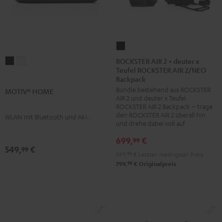
ROCKSTER
AIR
ROCKSTER AIR 2 + deuter x
MOTIV®
MOTIV®
Teufel ROCKSTER AIR 2/NEO
2
HOME
HOME
Backpack
+
Schwarz
Weiß
Bundle bestehend aus ROCKSTER
MOTIV® HOME
deuter
AIR 2 und deuter x Teufel
x
ROCKSTER AIR 2 Backpack – trage
den ROCKSTER AIR 2 überall hin
WLAN mit Bluetooth und Akku
Teufel
und drehe dabei voll auf
ROCKSTER
699,
€
99
AIR
549,
€
99
2/NEO
599,
99
€
Letzter niedrigster Preis
99
799,
€
Originalpreis
Backpack
Schwarz