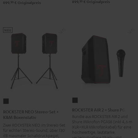
&
99
899,
€
Originalpreis
99
899,
€
Originalpreis
Steel
NEU
ROCKSTER
ROCKSTER
AIR
NEO
ROCKSTER AIR 2 + Shure PGA58
ROCKSTER NEO Stereo-Set +
2
Stereo-
Bundle aus ROCKSTER AIR 2 und
K&M Boxenstativ
Shure Mikrofon PGA58 (inkl 4,6 m
+
Set
Zwei ROCKSTER NEO im Stereo-Set
XLR->XLR Mikrofonkabel) für eine
Shure
für echten Stereo-Sound, über 130
+
hochwertige, lautstarke,
dB maximaler Schalldruckpegel,
verzerrungsfreie Musik- und
PGA58