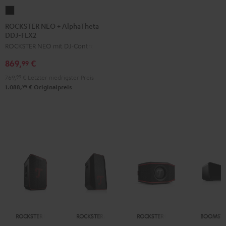
ROCKSTER
NEO
ROCKSTER NEO + AlphaTheta
DDJ-FLX2
+
ROCKSTER NEO mit DJ-Controller
AlphaTheta
DDJ-
869,
€
99
FLX2
769,
99
€
Letzter niedrigster Preis
Schwarz
99
1.088,
€
Originalpreis
ROCKSTER NEO
ROCKSTER AIR 2
ROCKSTER GO 2
BOOMSTE