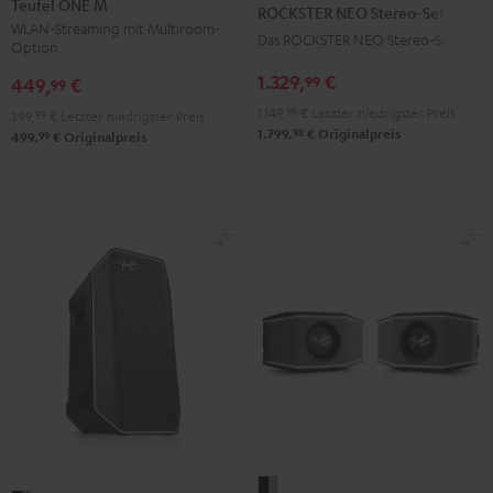
NEO
Teufel ONE M
ROCKSTER NEO Stereo-Set
M
M
Stereo-
WLAN-Streaming mit Multiroom-
Das ROCKSTER NEO Stereo-Set
Option
Schwarz
Weiß
Set
1.329,
€
99
Schwarz
449,
€
99
1.149,
99
€
Letzter niedrigster Preis
399,
99
€
Letzter niedrigster Preis
98
1.799,
€
Originalpreis
99
499,
€
Originalpreis
Fender