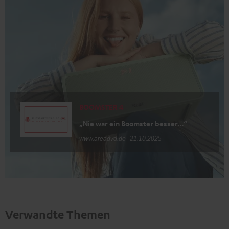
BOOMSTER 4
„Nie war ein Boomster besser…“
www.areadvd.de
21.10.2025
Verwandte Themen