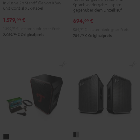
K&M
inklusive 2 x Standfüße von K&M
Sprachwiedergabe – spare
Schwarz
und Cordial XLR-Kabel
Boxenstativ
gegenüber dem Einzelkauf
Schwarz
1.579,
€
99
694,
€
99
1.399,
99
€
Letzter niedrigster Preis
584,
99
€
Letzter niedrigster Preis
96
2.059,
€
Originalpreis
99
784,
€
Originalpreis
Fender
ROCKSTER