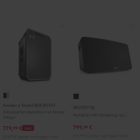
Fender
MOTIV®
x
XL
Fender x Teufel ROCKSTER NEO
MOTIV® XL
Teufel
Schwarz
Exklusive Sonderedition im Fender
Portabler HiFi-Streaming-Speaker
Design
ROCKSTER
NEO
799,
€
99
779,
€
99
Deal
Black
599,
99
€
Letzter niedrigster Preis
829,
99
€
Letzter niedrigster Preis