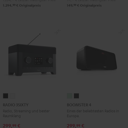
99
99
1.294,
€
Originalpreis
149,
€
Originalpreis
RADIO
RADIO
BOOMSTER
BOOMSTER
3SIXTY
3SIXTY
4
4
RADIO 3SIXTY
BOOMSTER 4
Schwarz
Weiß
Mint
Night
Radio, Streaming und bester
Eines der beliebtesten Radios in
Raumklang
Europa.
Green
Black
299,
€
299,
€
99
99