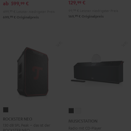
129,
€
99
ab
599,
€
99
99,
99
€
Letzter niedrigster Preis
499,
99
€
Letzter niedrigster Preis
99
169,
€
Originalpreis
99
699,
€
Originalpreis
ROCKSTER
MUSICSTATION
MUSICSTATION
NEO
Schwarz
Weiß
ROCKSTER NEO
MUSICSTATION
Schwarz
130 dB SPL Peak – das ist der
Radio mit CD-Player
ROCKSTER NEO.