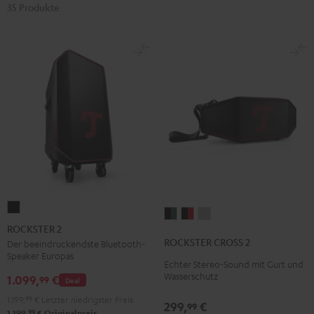
35 Produkte
ROCKSTER
ROCKSTER
ROCKSTER
ROCKSTER
2
ROCKSTER 2
CROSS
CROSS
CROSS
Schwarz
ROCKSTER CROSS 2
Der beeindruckendste Bluetooth-
2
2
2
Speaker Europas
Echter Stereo-Sound mit Gurt und
Black
Black
Light
Wasserschutz
1.099,
€
99
Deal
&
&
Gray
Green
Red
1.199,
99
€
Letzter niedrigster Preis
299,
€
99
99
1.199,
€
Originalpreis