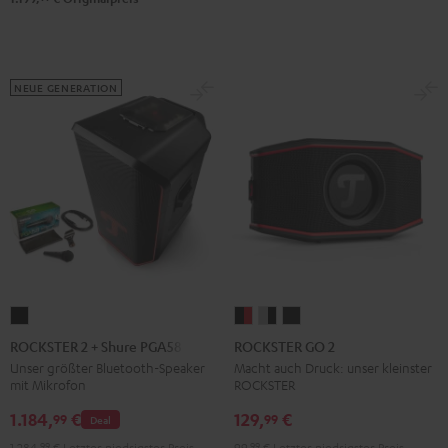
NEUE GENERATION
ROCKSTER
ROCKSTER
ROCKSTER
ROCKSTER
2
GO
GO
GO
ROCKSTER 2 + Shure PGA58
ROCKSTER GO 2
+
2
2
2
Unser größter Bluetooth-Speaker
Macht auch Druck: unser kleinster
mit Mikrofon
ROCKSTER
Shure
Black
Gray
Night
PGA58
&
&
Black
1.184,
€
129,
€
99
99
Deal
Schwarz
Red
Black
1.284,
99
€
Letzter niedrigster Preis
99,
99
€
Letzter niedrigster Preis