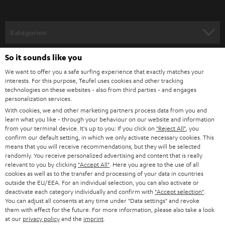
haben wir ein 1/4-Zoll-Gewinde an der Unterseite des Lautsprechers
a
verbaut, welches zur Aufnahme einer GoPro oder an Stativen genutzt
werden kann.
n
Kategorien
m
Flexibel originell – der BOOMSTER
HEIMKINO
e
Erlebe die Neuauflage dieses Allrounders im neuen Look. Der BOOMSTER
So it sounds like you
Unternehmen
erhielt jetzt ein noch robusteres und sogar wasserfestes Gehäuse (nach
l
We want to offer you a safe surfing experience that exactly matches your
IPX5 Norm) und besticht mit dem neuen intuitiven Bedienkonzept,
HEIMKINO-KOMPLETTANLAGEN
interests. For this purpose, Teufel uses cookies and other tracking
SUPPORT
d
haptischen Buttons und integriertem Display. Aber nicht nur das Design
Teufel Onlineshops
technologies on these websites - also from third parties - and engages
wurde überarbeitet. Das beliebte Bluetooth Soundsystem mit FM/UKW
personalization services.
SOUNDBARS
u
KARRIERE
(inkl. RDS) und DAB+ wurde akustisch und hardwareseitig nochmals
With cookies, we and other marketing partners process data from you and
DEUTSCHLAND
n
verbessert. So verfügt der neue BOOMSTER über Bluetooth 5.0 mit apt-X®
learn what you like - through your behaviour on our website and information
STEREO
für kabelloses Streamen von Musik/Podcast in CD-Qualität über Spotify
PRESSE & MARKETING
from your terminal device. It's up to you: If you click on
"Reject All"
, you
g
App & Co. Und unterstützt Multipoint (ein zweites Smartphone kann
confirm our default setting, in which we only activate necessary cookies. This
ÖSTERREICH
SMART HOME
means that you will receive recommendations, but they will be selected
gekoppelt werden). Die akustische Performance wird durch zwei
GESCHÄFTSKUNDEN
randomly. You receive personalized advertising and content that is really
zusätzliche seitliche passive Bassmembrane unterstützt und darüber
relevant to you by clicking
"Accept All"
. Here you agree to the use of all
SCHWEIZ
BLUETOOTH-LAUTSPRECHER
hinaus ist ein mittig integrierter Frontfire-Subwoofer vorhanden. Kraftvolle
PARTNERPROGRAMM
cookies as well as to the transfer and processing of your data in countries
und präzise Bässe, die harmonisch ins Klangbild passen, sind damit
outside the EU/EEA. For an individual selection, you can also activate or
garantiert. Ein geschlossenes Gehäuse mit 2 Hoch-, und 2 Mitteltönern
KOPFHÖRER
deactivate each category individually and confirm with
"Accept selection"
.
NIEDERLANDE
BLOG
runden das 2.1-Stereo-System mit Dynamore Technologie ab. Ebenfalls
You can adjust all consents at any time under "Data settings" and revoke
haben wir einen „True wireless Stereo Modus“ integriert mit welchem du
them with effect for the future. For more information, please also take a look
BLUETOOTH-KOPFHÖRER
NEWSLETTER
nun zwei BOOMSTER als Stereosystem mit echter Kanaltrennung nutzen
at our
privacy policy
and the
imprint
.
BELGIEN