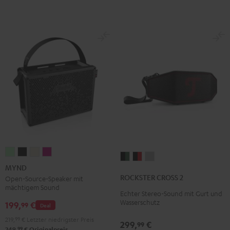
MYND
MYND
MYND
MYND
ROCKSTER
ROCKSTER
ROCKSTER
Light
Warm
Warm
Wild
MYND
CROSS
CROSS
CROSS
Mint
Black
White
Berry
ROCKSTER CROSS 2
Open-Source-Speaker mit
2
2
2
mächtigem Sound
Echter Stereo-Sound mit Gurt und
Black
Black
Light
Wasserschutz
199,
€
99
Deal
&
&
Gray
Green
Red
219,
99
€
Letzter niedrigster Preis
299,
€
99
99
249,
€
Originalpreis