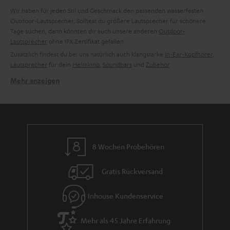
Wir haben für jeden Stil und Geschmack den passenden wasserfesten
Outdoor-Lautsprecher. Solltest du größere Lautsprecher für schönere
Tage suchen, dann könnten dir auch unsere anderen
Outdoor-
Lautsprecher
ohne IPX Zertifikat gefallen.
Zusätzlich findest du bei uns natürlich auch klangstarke
In-Ear-Kopfhörer
,
Lautsprecher
für dein
Heimkino
,
Soundbars
und
Zubehör
.
Mehr anzeigen
Schicke Schale, soundstarker Kern – der MOTIV GO.
Dank dem stylischen Look dieses kleinen wasserfesten Soundgiganten ist
dieser Bluetooth Lautsprecher nicht nur im Outdoor Bereich ein echter
Hingucker. Die schicke Box lässt sich auch zu Hause in jede
Wohnlandschaft elegant integrieren. Zudem bieten wir den MOTIV GO
Lautsprecher in vier verschiedenen Farben an.
8 Wochen Probehören
Klanglich überzeugt dieser kompakte Bluetooth Lautsprecher mit zwei
strapazierfähigen Vollbereichstreibern und zwei passiven
Gratis Rückversand
Bassmembranen. Durch die integrierte Dynamore Software wird das
Stereo Panorama dieses Lautsprechers nochmals voller und Musik wird,
trotz der geringen Maße dieser kleinen Box, lebendig und detailgetreu
Inhouse Kundenservice
wiedergegeben. Bluetooth 5.0 mit aptX® für Musikstreaming in CD-
ähnlicher Qualität ist ebenso integriert wie ein Party-Modus. Mit diesem
Mehr als 45 Jahre Erfahrung
können zwei Smartphones parallel mit der Box verbunden werden. Ein