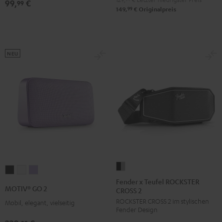
99,
€
99
Black
99
149,
€
Originalpreis
&
Steel
NEU
Fender
MOTIV®
MOTIV®
MOTIV®
x
Fender x Teufel ROCKSTER
GO
GO
GO
MOTIV® GO 2
CROSS 2
Teufel
2
2
2
ROCKSTER CROSS 2 im stylischen
ROCKSTER
Mobil, elegant, vielseitig
Night
Silver
Soft
Fender Design
CROSS
Black
White
Lavender