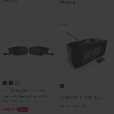
229,
€
99
299,
€
2
99
Black
&
Steel
NEU
ROCKSTER
ROCKSTER
ROCKSTER
BOOMSTER
CROSS
CROSS
CROSS
ROCKSTER CROSS 2 Stereo-Set
4
2
2
2
Bluetooth-Speaker-Paar mit IPX5-
BOOMSTER 4 AC/DC Edition
AC/DC
Zertifizierung
Stereo-
Stereo-
Stereo-
Edition
Let There Be Rock
Set
Set
Set
569,
€
99
Deal
Night
Black
Black
Light