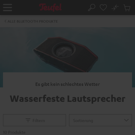
ZUM
NHALT
No
Abs
Startseite
Suche
RINGEN
Artike
im
ALLE BLUETOOTH PRODUKTE
Waren
Es gibt kein schlechtes Wetter
Wasserfeste Lautsprecher
Filtern
10 Produkte