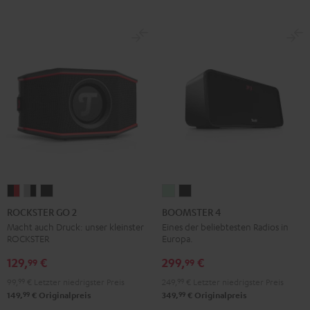
ROCKSTER
ROCKSTER
ROCKSTER
BOOMSTER
BOOMSTER
GO
GO
GO
4
4
ROCKSTER GO 2
BOOMSTER 4
2
2
2
Mint
Night
Macht auch Druck: unser kleinster
Eines der beliebtesten Radios in
ROCKSTER
Europa.
Black
Gray
Night
Green
Black
&
&
Black
129,
€
299,
€
99
99
Red
Black
99,
99
€
Letzter niedrigster Preis
249,
99
€
Letzter niedrigster Preis
99
99
149,
€
Originalpreis
349,
€
Originalpreis