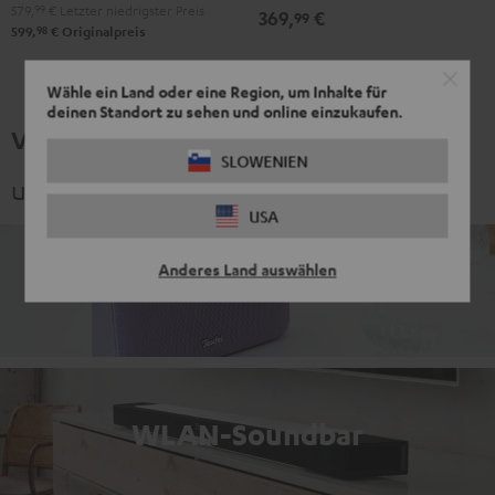
579,
99
€
Letzter niedrigster Preis
Black
369,
€
99
&
&
Gray
98
599,
€
Originalpreis
Green
Red
Wähle ein Land oder eine Region, um Inhalte für
deinen Standort zu sehen und online einzukaufen.
Verwandte Themen
SLOWENIEN
und spannende Kategorien
USA
Anderes Land auswählen
Zuhause - Indoor
WLAN-Soundbar