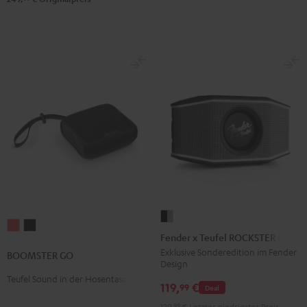
Fender
BOOMSTER
BOOMSTER
x
Fender x Teufel ROCKSTER GO 2
GO
GO
Teufel
Exklusive Sonderedition im Fender
BOOMSTER GO
Coral
Night
Design
ROCKSTER
Red
Black
Teufel Sound in der Hosentasche
GO
119,
€
99
Deal
2
129,
99
€
Letzter niedrigster Preis