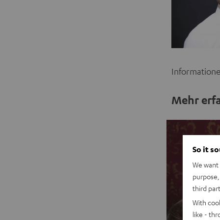
Informatione
Mehr erf
So it s
We want t
purpose, 
third par
With coo
like - th