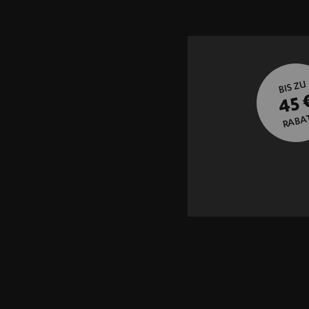
BIS ZU
45 
RABA