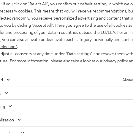
: If you click on
"Reject All"
, you confirm our default setting, in which we o
 necessary cookies. This means that you will receive recommendations, bu
aufsförderung
Branding-Partnerschaft
elected randomly. You receive personalized advertising and content that is 
to you by clicking
"Accept All"
. Here you agree to the use of all cookies as 
fer and processing of your data in countries outside the EU/EEA. For an in
, you can also activate or deactivate each category individually and confi
selection"
.
djust all consents at any time under "Data settings" and revoke them with
uture. For more information, please also take a look at our
privacy policy
an
ed
Alway
s
ing
lization