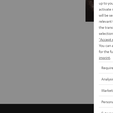
up to you
activate
Verk
will be s
relevant 
the trans
selection
"Accept 
You can a
for the f
imprint
.
Requir
Analysi
Market
Persona