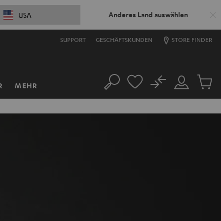
Anderes Land auswählen
USA
SUPPORT
GESCHÄFTSKUNDEN
STORE FINDER
No
R
MEHR
Suche
Mein
Artikel
Konto
im
Warenk