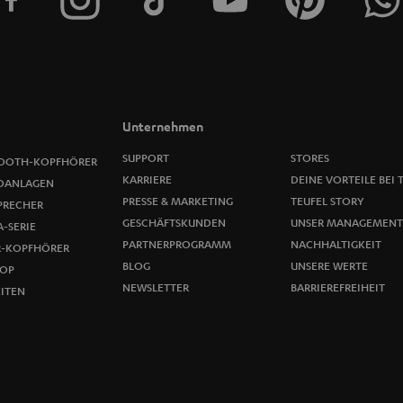
r
a
n
m
Unternehmen
e
SUPPORT
STORES
OOTH-KOPFHÖRER
KARRIERE
DEINE VORTEILE BEI 
OANLAGEN
l
PRESSE & MARKETING
TEUFEL STORY
PRECHER
GESCHÄFTSKUNDEN
UNSER MANAGEMENT
-SERIE
d
PARTNERPROGRAMM
NACHHALTIGKEIT
R-KOPFHÖRER
u
BLOG
UNSERE WERTE
OP
NEWSLETTER
BARRIEREFREIHEIT
ITEN
n
g