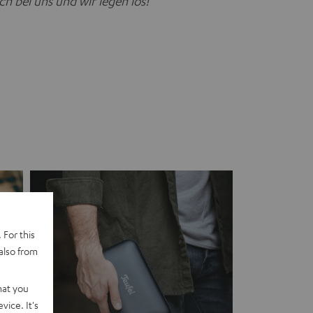
h bei uns und wir legen los!"
 For this
also from
hat you
vice. It's