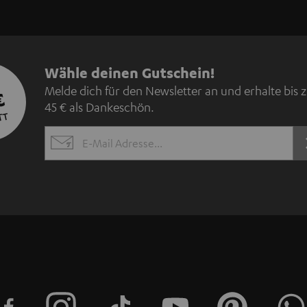
N
Wähle deinen Gutschein!
Melde dich für den Newsletter an und erhalte bis 
€
e
45 € als Dankeschön.
TT
w
EMAIL
s
WIDGET
l
e
t
t
e