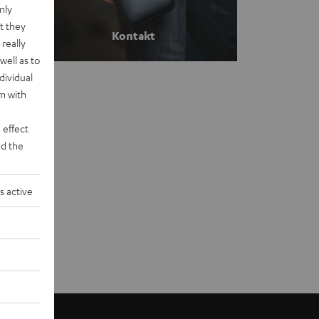
nly
t they
Kontakt
really
well as to
dividual
rm with
 effect
d the
s active