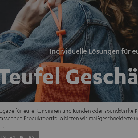
Individuelle Lösungen für
Teufel Gesch
gabe für eure Kundinnen und Kunden oder soundstarke Prä
ssenden Produktportfolio bieten wir maßgeschneiderte un
n.
TUNG ANFORDERN