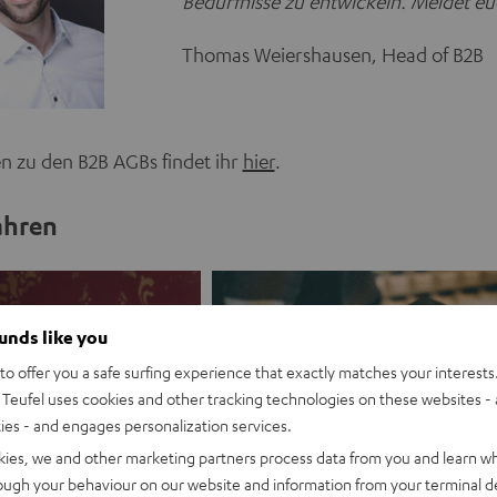
Bedürfnisse zu entwickeln. Meldet euc
Thomas Weiershausen, Head of B2B
n zu den B2B AGBs findet ihr
hier
.
ahren
ounds like you
o offer you a safe surfing experience that exactly matches your interests.
Teufel uses cookies and other tracking technologies on these websites - 
ties - and engages personalization services.
kies, we and other marketing partners process data from you and learn w
rough your behaviour on our website and information from your terminal de