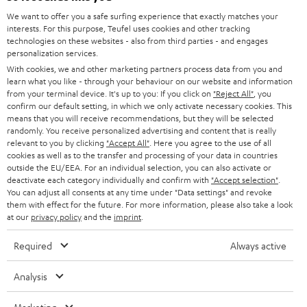
Unternehmen
l
We want to offer you a safe surfing experience that exactly matches your
HEIMKINO-KOMPLETTANLAGEN
interests. For this purpose, Teufel uses cookies and other tracking
SUPPORT
d
Teufel Onlineshops
technologies on these websites - also from third parties - and engages
personalization services.
SOUNDBARS
u
KARRIERE
With cookies, we and other marketing partners process data from you and
DEUTSCHLAND
n
learn what you like - through your behaviour on our website and information
STEREO
PRESSE & MARKETING
from your terminal device. It's up to you: If you click on
"Reject All"
, you
g
confirm our default setting, in which we only activate necessary cookies. This
ÖSTERREICH
SMART HOME
means that you will receive recommendations, but they will be selected
GESCHÄFTSKUNDEN
randomly. You receive personalized advertising and content that is really
relevant to you by clicking
"Accept All"
. Here you agree to the use of all
SCHWEIZ
BLUETOOTH-LAUTSPRECHER
PARTNERPROGRAMM
cookies as well as to the transfer and processing of your data in countries
outside the EU/EEA. For an individual selection, you can also activate or
KOPFHÖRER
deactivate each category individually and confirm with
"Accept selection"
.
NIEDERLANDE
BLOG
You can adjust all consents at any time under "Data settings" and revoke
them with effect for the future. For more information, please also take a look
BLUETOOTH-KOPFHÖRER
NEWSLETTER
at our
privacy policy
and the
imprint
.
BELGIEN
STEREOANLAGEN
STORES
Required
Always active
FRANKREICH
LAUTSPRECHER
DEINE VORTEILE BEI TEUFEL
Analysis
POLEN
ULTIMA-SERIE
TEUFEL STORY