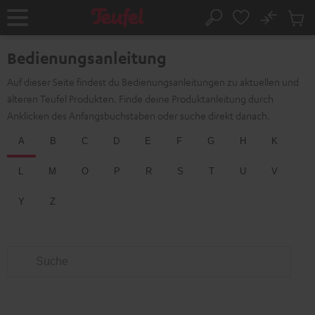
ZUM
NHALT
No
Abs
Startseite
Suche
RINGEN
Artike
im
Bedienungsanleitung
Waren
Auf dieser Seite findest du Bedienungsanleitungen zu aktuellen und
älteren Teufel Produkten. Finde deine Produktanleitung durch
Anklicken des Anfangsbuchstaben oder suche direkt danach.