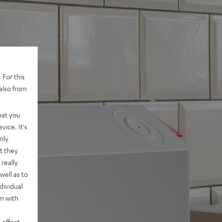
 For this
also from
hat you
vice. It's
nly
t they
really
well as to
dividual
rm with
 effect