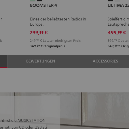
BOOMSTER 4
ULTIMA 2
4
4
25
25
Mint
Night
AKTIV
AKTI
er
Eines der beliebtesten Radios in
Spielfertig 
Green
Black
Night
Pure
Europa.
Lautsprech
Black
Whit
299,
€
499,
€
99
99
is
249,
99
€
Letzter niedrigster Preis
399,
99
€
Letzt
99
99
349,
€
Originalpreis
549,
€
Orig
BEWERTUNGEN
ACCESSORIES
cht, ist die MUSICSTATION
nternet, von CD oder USB zu