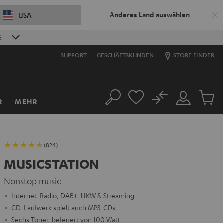
Anderes Land auswählen
USA
S
SUPPORT
GESCHÄFTSKUNDEN
STORE FINDER
No
R
MEHR
Suche
Mein
Artikel
Konto
im
Warenk
(824)
MUSICSTATION
Nonstop music
Internet-Radio, DAB+, UKW & Streaming
CD-Laufwerk spielt auch MP3-CDs
Sechs Töner, befeuert von 100 Watt