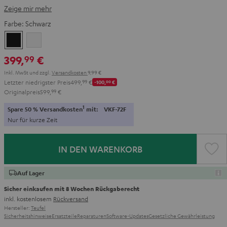
Zeige mir mehr
Farbe:
Schwarz
Schwarz
Weiß
399,
€
99
Inkl. MwSt
und zzgl.
Versandkosten
9,99 €
Letzter niedrigster Preis
499,
99
€
-100,
00
€
Originalpreis
599,
99
€
1
Spare 50 % Versandkosten
mit:
VKF-72F
Nur für kurze Zeit
IN DEN WARENKORB
Auf Lager
Sicher einkaufen mit 8 Wochen Rückgaberecht
inkl. kostenlosem
Rückversand
Hersteller:
Teufel
Sicherheitshinweise
Ersatzteile
Reparaturen
Software-Updates
Gesetzliche Gewährleistung