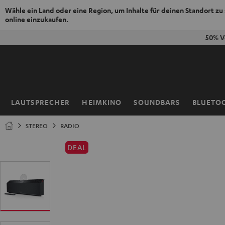
Wähle ein Land oder eine Region, um Inhalte für deinen Standort zu
online einzukaufen.
ZUM
50% V
NHALT
RINGEN
LAUTSPRECHER
HEIMKINO
SOUNDBARS
BLUETO
Startseite
STEREO
RADIO
DEAL