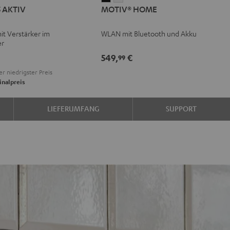
5 AKTIV
MOTIV® HOME
HOME
HOME
V
Schwarz
Weiß
mit Verstärker im
WLAN mit Bluetooth und Akku
er
e
549,
€
99
er niedrigster Preis
inalpreis
LIEFERUMFANG
SUPPORT