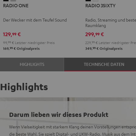
RADIO ONE
RADIO 3SIXTY
ONE
ONE
3SIXTY
3SIXTY
Black
Light
Schwarz
Weiß
Der Wecker mit dem Teufel Sound
Radio, Streaming und best
Gray
Raumklang
129,
€
299,
€
99
99
99,
99
€
Letzter niedrigster Preis
229,
99
€
Letzter niedrigster Pre
99
99
169,
€
Originalpreis
349,
€
Originalpreis
HIGHLIGHTS
TECHNISCHE DATEN
Highlights
Darum lieben wir dieses Produkt
Wenn Vielseitigkeit mit starkem Klang deinen Vorstellungen entspri
die beste Wahl. Sie spielt Digital- und UKW-Radio, Musik aus dem I