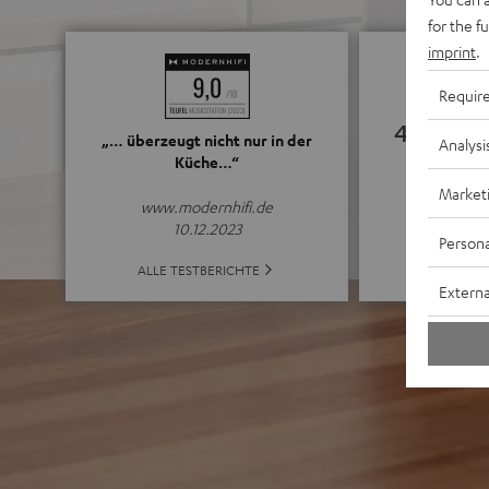
for the f
imprint
.
Requir
4.75
„… überzeugt nicht nur in der
Analysi
Küche…“
(4.75 von 5 b
Market
www.modernhifi.de
10.12.2023
Persona
ALLE BE
ALLE TESTBERICHTE
Externa