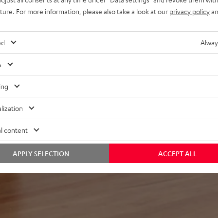
uture. For more information, please also take a look at our
privacy policy
an
ed
Alway
s
ei 824 Bewertungen)
ing
lization
WERTUNGEN
l content
APPLY SELECTION
ACCEPT ALL