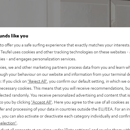
n, Digitalradio und UKW
ounds like you
genen Sound mit warmen
o offer you a safe surfing experience that exactly matches your interests.
amore Ultra
Teufel uses cookies and other tracking technologies on these websites - 
io, DAB+ und FM-Radio
ties - and engages personalization services.
-Gerät, Google Play Music,
kies, we and other marketing partners process data from you and learn w
rough your behaviour on our website and information from your terminal de
USB-Playback für MP3
: If you click on
"Reject All"
, you confirm our default setting, in which we o
apter, auf dem Tisch und
 necessary cookies. This means that you will receive recommendations, bu
elected randomly. You receive personalized advertising and content that is 
B+, FM sowie CD),
to you by clicking
"Accept All"
. Here you agree to the use of all cookies as 
schluss
fer and processing of your data in countries outside the EU/EEA. For an in
nung und über Teufel
, you can also activate or deactivate each category individually and confi
n
selection"
.
djust all consents at any time under "Data settings" and revoke them with