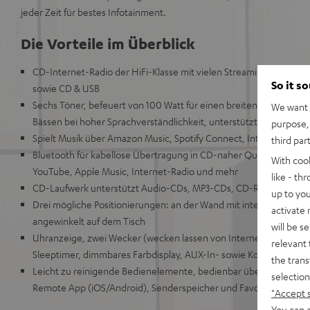
jeder Zeit für bestes Infotainment.
Die Vorteile im Überblick
CD-Internet-Radio der HiFi-Klasse mit vielen Streaming-Optione
So it s
sowie CD & USB
Sechs Töner, befeuert von 100 Watt für einen breiten, ausgewo
We want t
Bässen bei hoher Sprachverständlichkeit, unterstützt durch Dyn
purpose, 
Spielt Musik über Amazon Music, Spotify Connect, Internet-Rad
third par
Bluetooth für kabellose Übertragung in CD-naher Qualität vom TV
With coo
YouTube, Apple Music, Internet-Radio und mehr
like - th
CD-Laufwerk unterstützt Audio-CDs, MP3-CDs, CD-Rs, CD-RWs, 
up to you
Drei mögliche Positionierungen: an der Wand mit integriertem Ad
activate
angewinkelt auf dem Tisch
will be s
Uhranzeige, zwei Wecker (wecken lassen von Internet-Radio, DA
relevant 
Sleeptimer, dimmbares Farbdisplay, AUX-In- sowie Kopfhörer-An
the trans
Leicht zu reinigende Bedienelemente, bedienbar über Fernbedie
selection
Remote App (iOS/Android), Senderspeicher und Favoriten-Taste
"Accept 
You can a