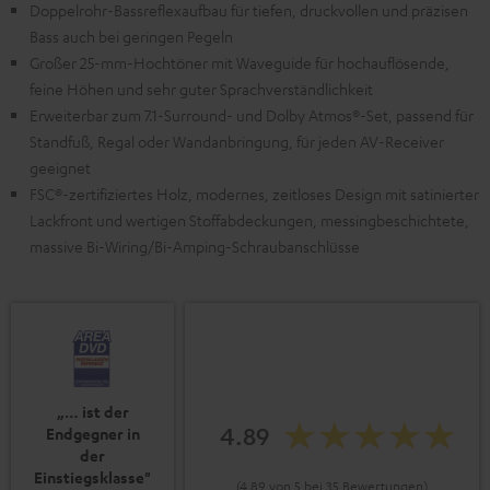
Doppelrohr-Bassreflexaufbau für tiefen, druckvollen und präzisen
Bass auch bei geringen Pegeln
Großer 25-mm-Hochtöner mit Waveguide für hochauflösende,
feine Höhen und sehr guter Sprachverständlichkeit
Erweiterbar zum 7.1-Surround- und Dolby Atmos®-Set, passend für
Standfuß, Regal oder Wandanbringung, für jeden AV-Receiver
geeignet
FSC®-zertifiziertes Holz, modernes, zeitloses Design mit satinierter
Lackfront und wertigen Stoffabdeckungen, messingbeschichtete,
massive Bi-Wiring/Bi-Amping-Schraubanschlüsse
„… ist der
4.89
Endgegner in
der
Einstiegsklasse"
(4.89 von 5 bei 35 Bewertungen)