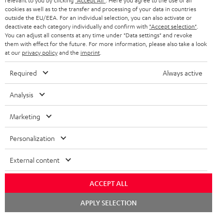
relevant to you by clicking
"Accept All"
. Here you agree to the use of all
Preis
cookies as well as to the transfer and processing of your data in countries
00
999,
€
UVP
outside the EU/EEA. For an individual selection, you can also activate or
deactivate each category individually and confirm with
"Accept selection"
.
You can adjust all consents at any time under "Data settings" and revoke
them with effect for the future. For more information, please also take a look
at our
privacy policy
and the
imprint
.
Required
Always active
Weiteres Zubehör
Analysis
Marketing
Personalization
External content
ACCEPT ALL
DENON AVC-X3800H
Yamaha RX-A6A
Pan
Chat
APPLY SELECTION
DP
starten