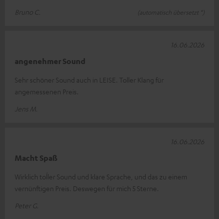
Bruno C.
(automatisch übersetzt *)
16.06.2026
angenehmer Sound
Sehr schöner Sound auch in LEISE. Toller Klang für
angemessenen Preis.
Jens M.
16.06.2026
Macht Spaß
Wirklich toĺler Sound und klare Sprache, und das zu einem
vernünftigen Preis. Deswegen für mich 5 Sterne.
Peter G.