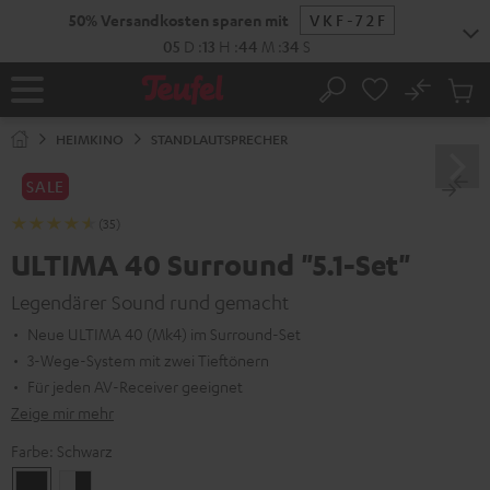
ZUM
50% Versandkosten sparen mit
VKF-72F
NHALT
RINGEN
05
D
:
13
H
:
44
M
:
33
S
No
Abs
Startseite
Suche
Artike
im
HEIMKINO
STANDLAUTSPRECHER
Waren
SALE
(35)
ULTIMA 40 Surround "5.1-Set"
Legendärer Sound rund gemacht
Neue ULTIMA 40 (Mk4) im Surround-Set
3-Wege-System mit zwei Tieftönern
Für jeden AV-Receiver geeignet
Zeige mir mehr
Farbe:
Schwarz
Schwarz
Weiß