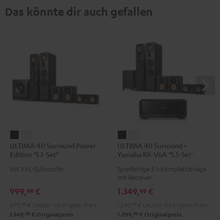
Das könnte dir auch gefallen
ULTIMA
ULTIMA
ULTIMA
ULTIMA
ULTIMA 40 Surround Power
ULTIMA 40 Surround +
40
40
40
40
Edition "5.1-Set"
Yamaha RX-V6A "5.1-Set"
Surround
Surround
Surround
Surround
Mit XXL-Subwoofer
Spielfertige 5.1‑Komplettanlage
Power
Power
+
+
mit Receiver
Edition
Edition
Yamaha
Yamaha
999,
€
1.349,
€
99
99
"5.1-
"5.1-
RX-
RX-
899,
99
€
Letzter niedrigster Preis
1.249,
99
€
Letzter niedrigster Preis
Set"
Set"
V6A
V6A
99
99
1.149,
€
Originalpreis
1.799,
€
Originalpreis
Schwarz
Weiß
"5.1-
"5.1-