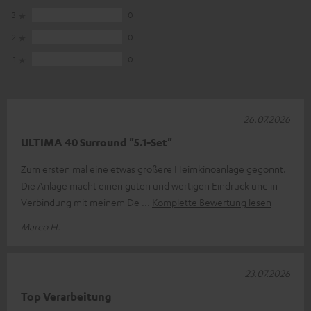
3
0
2
0
1
0
26.07.2026
ULTIMA 40 Surround "5.1-Set"
Zum ersten mal eine etwas größere Heimkinoanlage gegönnt.
Die Anlage macht einen guten und wertigen Eindruck und in
Verbindung mit meinem De
Komplette Bewertung lesen
Marco H.
23.07.2026
Top Verarbeitung