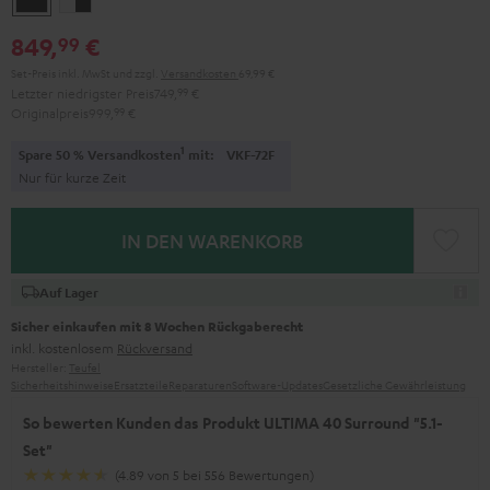
/
849,
€
99
Schwarz
Set-Preis inkl. MwSt
und zzgl.
Versandkosten
69,99 €
Letzter niedrigster Preis
749,
99
€
Originalpreis
999,
99
€
1
Spare 50 % Versandkosten
mit:
VKF-72F
Nur für kurze Zeit
IN DEN WARENKORB
Auf Lager
Sicher einkaufen mit 8 Wochen Rückgaberecht
inkl. kostenlosem
Rückversand
Hersteller:
Teufel
Sicherheitshinweise
Ersatzteile
Reparaturen
Software-Updates
Gesetzliche Gewährleistung
So bewerten Kunden das Produkt ULTIMA 40 Surround "5.1-
Set"
(4.89 von 5 bei 556 Bewertungen)