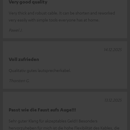
Very good quality
Very thick and robust cable. It can be shorten and reworked
very easily with simple tools everyone has at home.
Pawel J.
14.12.2025
Voll zufrieden
Qualitativ gutes lautsprecherkabel.
Thorsten G.
13.12.2025
Passt wie die Faust aufs Auge!!!
Sehr guter Klang für akzeptables Geld!! Besonders
hervorzuheben für mich ist die hohe Flexibilität des Kables, die