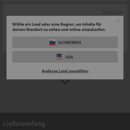
09.10.2025
F van oijen
Wähle ein Land oder eine Region, um Inhalte für
deinen Standort zu sehen und online einzukaufen.
Großartiges Material
SLOWENIEN
Frans v.
(automatisch übersetzt *)
USA
*
10
/ 41
automatisiert übersetzt durch
DeepL
Anderes Land auswählen
MEHR ANZEIGEN
Lieferumfang