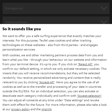
n
Kategorien
m
HEIMKINO
e
Unternehmen
l
So it sounds like you
HEIMKINO-KOMPLETTANLAGEN
SUPPORT
d
Teufel Onlineshops
We want to offer you a safe surfing experience that exactly matches your
interests. For this purpose, Teufel uses cookies and other tracking
SOUNDBARS
u
KARRIERE
technologies on these websites - also from third parties - and engages
DEUTSCHLAND
personalization services.
n
STEREO
With cookies, we and other marketing partners process data from you and
PRESSE & MARKETING
g
learn what you like - through your behaviour on our website and information
ÖSTERREICH
SMART HOME
from your terminal device. It's up to you: If you click on
"Reject All"
, you
GESCHÄFTSKUNDEN
confirm our default setting, in which we only activate necessary cookies. This
means that you will receive recommendations, but they will be selected
SCHWEIZ
BLUETOOTH-LAUTSPRECHER
PARTNERPROGRAMM
randomly. You receive personalized advertising and content that is really
relevant to you by clicking
"Accept All"
. Here you agree to the use of all
KOPFHÖRER
cookies as well as to the transfer and processing of your data in countries
NIEDERLANDE
BLOG
outside the EU/EEA. For an individual selection, you can also activate or
deactivate each category individually and confirm with
"Accept selection"
.
BLUETOOTH-KOPFHÖRER
NEWSLETTER
You can adjust all consents at any time under "Data settings" and revoke
BELGIEN
them with effect for the future. For more information, please also take a look
STEREOANLAGEN
at our
privacy policy
and the
imprint
.
STORES