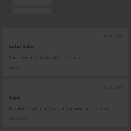
2
0
1
0
17.04.2026
Gutes Kabel
Neu e Boxen, neues Kabel: Alles bestens…
Uwe S.
21.02.2026
Super
Bestellung, Lieferung, Versand, Verpackung- alles super
Michaela S.