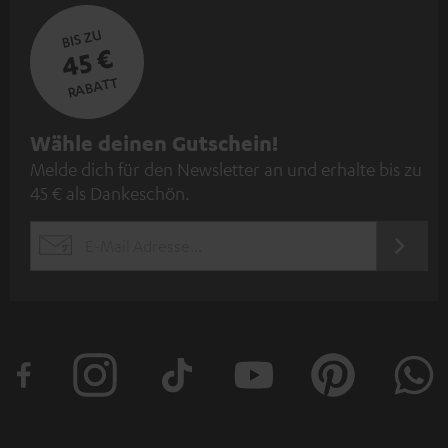
BIS ZU
45 €
RABATT
N
Wähle deinen Gutschein!
Melde dich für den Newsletter an und erhalte bis zu
e
45 € als Dankeschön.
w
s
JETZT
EMAIL
l
ANME
WIDGET
e
t
t
e
r
a