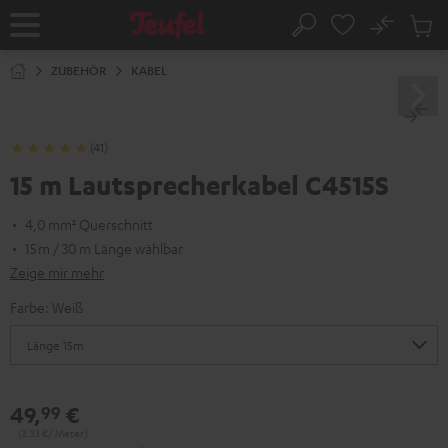
ZUM
NHALT
No
Abs
Startseite
Suche
RINGEN
Artike
im
ZUBEHÖR
KABEL
Waren
(41)
15 m Lautsprecherkabel C4515S
4,0 mm² Querschnitt
15 m / 30 m Länge wählbar
Zeige mir mehr
Farbe:
Weiß
49,
€
99
(3,
33
€/ Meter)