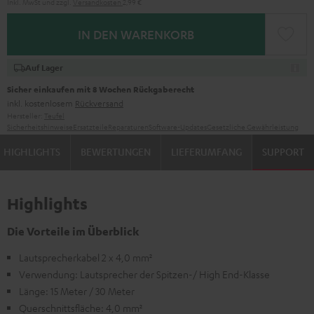
Inkl. MwSt
und zzgl.
Versandkosten
2,99 €
IN DEN WARENKORB
Auf Lager
Sicher einkaufen mit 8 Wochen Rückgaberecht
inkl. kostenlosem
Rückversand
Hersteller:
Teufel
Sicherheitshinweise
Ersatzteile
Reparaturen
Software-Updates
Gesetzliche Gewährleistung
HIGHLIGHTS
BEWERTUNGEN
LIEFERUMFANG
SUPPORT
Highlights
Die Vorteile im Überblick
Lautsprecherkabel 2 x 4,0 mm²
Verwendung: Lautsprecher der Spitzen-/ High End-Klasse
Länge: 15 Meter / 30 Meter
Querschnittsfläche: 4,0 mm²