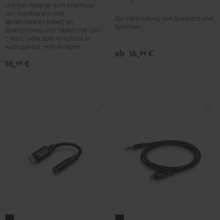
(Klinke) Adapter zum Anschluss
1
Kabel
von Kopfhörern (mit
Zur Verbindung von Speakern und
mm²
Schwarz
abnehmbaren Kabel) an
Satelliten.
Smartphones und Tablets mit USC-
Schwarz
C-Port, oder zum Anschluss an
Audiogeräte, HiFi-Anlagen
ab
16,
€
99
16,
€
99
Lightning
Lightning