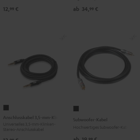
mm²
12,
€
ab
34,
€
99
99
Weiß
Anschlusskabel
Subwoofer-
3,5-
Kabel
Anschlusskabel 3,5-mm-Klinke
Subwoofer-Kabel
mm-
Schwarz
Universelles 3,5-mm-Klinken-
Hochwertiges Subwoofer-Kabel
Stereo-Anschlusskabel
Klinke
Schwarz
ab
19,
€
99
99