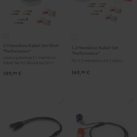
5.1
5.2
Heimkino
Heimkino-
5.1 Heimkino Kabel-Set 50m²
5.2 Heimkino-Kabel-Set
"Performance"
Kabel-
Kabel-
"Performance"
Leistungsstarkes 5.1-Heimkino-
Set
Set
Für 5.2-Heimkino mit 2 Subwoofern
Kabel-Set für Räume bis 50 m²
50m²
"Performance"
169,
€
99
149,
€
"Performance"
99
Weiß
Weiß