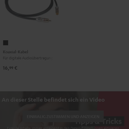
Koaxial-
Kabel
Koaxial-Kabel
Schwarz
Für digitale Audioübertragung
16,
€
99
An dieser Stelle befindet sich ein Video
EINMALIG ZUSTIMMEN UND ANZEIGEN
Externe Inhalte immer anzeigen? In den Daten‑Einstellungen aktivieren