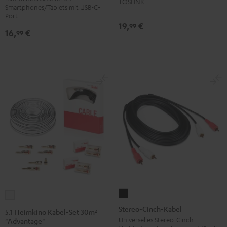
TOSLINK
Smartphones/Tablets mit USB-C-
Port
19,
€
99
16,
€
99
Stereo-
5.1
Cinch-
Heimkino
Stereo-Cinch-Kabel
5.1 Heimkino Kabel-Set 30m²
Kabel
Kabel-
Universelles Stereo-Cinch-
"Advantage"