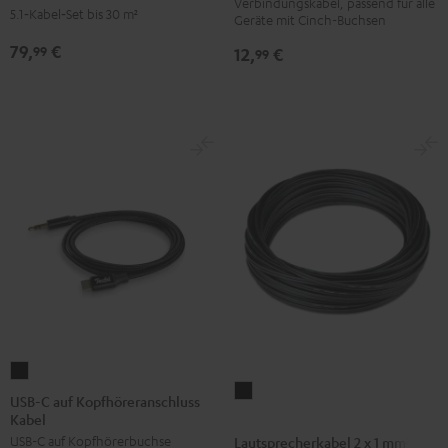
Verbindungskabel, passend für alle
Schwarz
Set
5.1‑Kabel‑Set bis 30 m²
Geräte mit Cinch-Buchsen
30m²
79,
€
99
12,
€
99
"Advantage"
Weiß
USB-
Lautsprecherkabel
C
USB-C auf Kopfhöreranschluss
2
Kabel
auf
x
USB-C auf Kopfhörerbuchse
Lautsprecherkabel 2 x 1 mm²
Kopfhöreranschluss