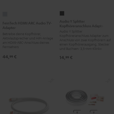
Audio
FeinTech
Y
HDMI
Audio Y Splitter
FeinTech HDMI ARC Audio TV-
Kopfhöreranschluss Adapter
Splitter
ARC
Adapter
Audio Y Splitter
Kopfhöreranschluss
Audio
Betreibe deine Kopfhörer,
Kopfhöreranschluss Adapter zum
Adapter
Aktivlautsprecher und HiFi-Anlage
TV-
Anschluss von zwei Kopfhörern auf
am HDMI-ARC-Anschluss deines
Schwarz
einen Kopfhörerausgang, Stecker
Adapter
Fernsehers
und Buchsen: 3,5-mm-Klinke
Silber
44,
€
99
14,
€
99