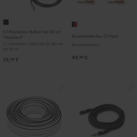
5.1
Bananenstecker
Heimkino-
5.1 Heimkino-Kabel-Set 30 m²
(5
Bananenstecker (5 Paar)
"Standard"
Kabel-
Paar)
5.1-Heimkino-Kabel-Set für Räume
Set
Bananenstecker
Schwarz
bis 30 m²
30
/
49,
€
99
29,
€
m²
99
Rot
"Standard"
Schwarz