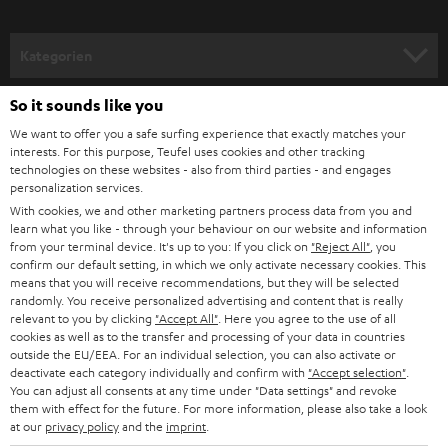
Auswahl der Kabellängen lassen wir Ihnen natürlich alle Freiheiten.
a
Verschiedene Kabellängen decken kleine und große Räume ab. Zu
n
berücksichtigen wäre hierbei die tatsächliche Laufstrecke des Kabels. Je
Kategorien
länger diese ist, desto dicker sollte das verwendete Boxenkabel sein.
m
Verwandte Themen
HEIMKINO
e
So it sounds like you
Unternehmen
l
We want to offer you a safe surfing experience that exactly matches your
Lautsprecherkabel anschließen: Darauf kommt es an
HEIMKINO-KOMPLETTANLAGEN
interests. For this purpose, Teufel uses cookies and other tracking
SUPPORT
Audiokabel – wissen, was wohin gehört
d
Teufel Onlineshops
technologies on these websites - also from third parties - and engages
Kabel zu kurz? Lautsprecherkabel einfach selbst verlängern
personalization services.
SOUNDBARS
u
KARRIERE
TOSLINK: Optisches Kabel anschließen
With cookies, we and other marketing partners process data from you and
DEUTSCHLAND
n
learn what you like - through your behaviour on our website and information
Kabelbrücken, Bi-Wiring und Bi-Amping: Verständlich erklärt
STEREO
PRESSE & MARKETING
from your terminal device. It's up to you: If you click on
"Reject All"
, you
g
confirm our default setting, in which we only activate necessary cookies. This
ÖSTERREICH
SMART HOME
means that you will receive recommendations, but they will be selected
GESCHÄFTSKUNDEN
randomly. You receive personalized advertising and content that is really
relevant to you by clicking
"Accept All"
. Here you agree to the use of all
SCHWEIZ
BLUETOOTH-LAUTSPRECHER
PARTNERPROGRAMM
cookies as well as to the transfer and processing of your data in countries
outside the EU/EEA. For an individual selection, you can also activate or
KOPFHÖRER
deactivate each category individually and confirm with
"Accept selection"
.
NIEDERLANDE
BLOG
You can adjust all consents at any time under "Data settings" and revoke
them with effect for the future. For more information, please also take a look
BLUETOOTH-KOPFHÖRER
NEWSLETTER
at our
privacy policy
and the
imprint
.
BELGIEN