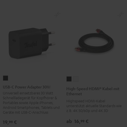
USB-
High-
High-
C
Speed
Speed
USB-C Power Adapter 30W
High-Speed HDMI® Kabel mit
Power
HDMI®
HDMI®
Universell einsetzbares 30 Watt
Ethernet
Schnellladegerät für Kopfhörer &
Adapter
Kabel
Kabel
Highspeed HDMI-Kabel
Portables sowie Apple iPhones,
30W
unterstützt aktuelle Standards wie
mit
mit
Android Smartphones, Tablets und
z.B. 4K 50/60p und 4K 3D
Geräte mit USB-C-Anschluss
Schwarz
Ethernet
Ethernet
Schwarz
Weiß
ab
16,
€
99
19,
€
99