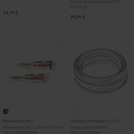
Betriebsspannung und USB-C-
Anschluss
14,
€
99
29,
€
99
Bananenstecker
Lautsprecherkabel
Schwarz
2
Bananenstecker
Lautsprecherkabel 2 x 2,5 mm²
/
x
Bananenstecker, Gold beschichtet
Lautsprecherkabel für
mit Schraubklemme
High‑End‑Speaker
Rot
2,5