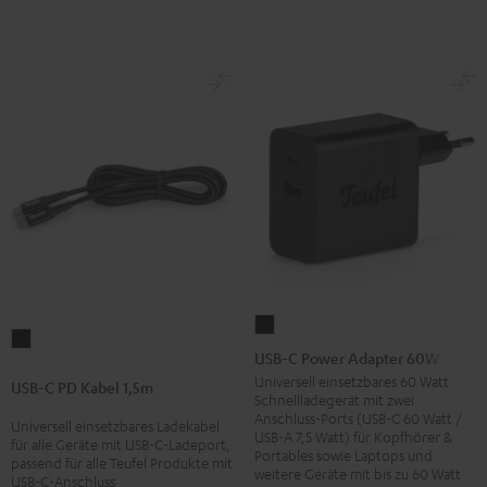
USB-
USB-
C
USB-C Power Adapter 60W
C
Power
Universell einsetzbares 60 Watt
USB-C PD Kabel 1,5m
PD
Schnellladegerät mit zwei
Adapter
Anschluss-Ports (USB-C 60 Watt /
Kabel
Universell einsetzbares Ladekabel
60W
USB-A 7,5 Watt) für Kopfhörer &
für alle Geräte mit USB-C-Ladeport,
1,5m
Portables sowie Laptops und
Schwarz
passend für alle Teufel Produkte mit
Schwarz
weitere Geräte mit bis zu 60 Watt
USB-C-Anschluss