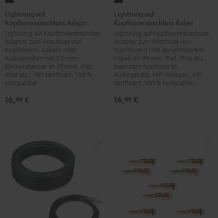
auf
auf
Lightning auf
Lightning auf
Kopfhöreranschluss Adapter
Kopfhöreranschluss Kabel
Kopfhöreranschluss
Kopfhöreranschluss
Lightning auf Kopfhöreranschluss
Lightning auf Kopfhöreranschluss
Adapter
Kabel
Adapter zum Anschluss von
Adapter zum Anschluss von
Schwarz
Schwarz
Kopfhörern, Kabeln oder
Kopfhörern (mit abnehmbarem
Audiogeräten mit 3,5-mm-
Kabel) an iPhone, iPad, iPod etc.,
Klinkenstecker an iPhone, iPad,
oder zum Anschluss an
iPod etc., MFI zertfiziert, 100 %
Audiogeräte, HiFi-Anlagen, MFI
kompatibel
zertfiziert, 100 % kompatibel
16,
€
16,
€
99
99