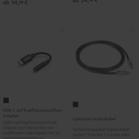
ab
24,
€
ab
14,
€
99
Schwarz
Weiß
USB-
Optisches
C
USB-C auf Kopfhöreranschluss
Audiokabel
Adapter
auf
Optisches Audiokabel
Schwarz
USB-C auf Kopfhöreranschluss
Kopfhöreranschluss
Adapter zum Verbinden von
Verbindungskabel Digital-Kabel
Adapter
Kopfhörern oder Kabeln mit 3,5-
optisch TOSLINK / 3,5-mm-Mini-
Schwarz
mm-Klinkenstecker an