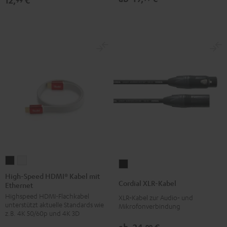
12,
€
High-
High-
Cordial
Speed
Speed
High-Speed HDMI® Kabel mit
XLR-
Cordial XLR-Kabel
Ethernet
HDMI®
HDMI®
Kabel
Highspeed HDMI-Flachkabel
Kabel
Kabel
XLR‑Kabel zur Audio‑ und
Schwarz
unterstützt aktuelle Standards wie
Mikrofonverbindung
mit
mit
z.B. 4K 50/60p und 4K 3D
Ethernet
Ethernet
99