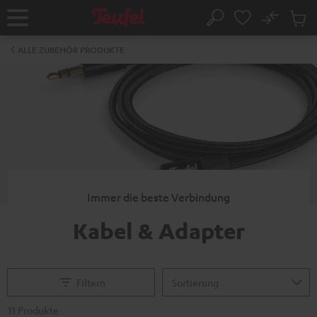
ZUM
NHALT
No
Abs
Startseite
Suche
RINGEN
Artike
im
ALLE ZUBEHÖR PRODUKTE
Waren
Immer die beste Verbindung
Kabel & Adapter
Filtern
31 Produkte