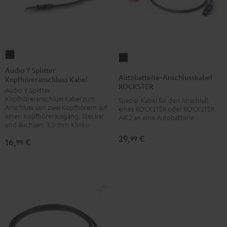
Audio
Autobatterie-
Y
Audio Y Splitter
Anschlusskabel
Autobatterie-Anschlusskabel
Kopfhöreranschluss Kabel
Splitter
ROCKSTER
ROCKSTER
Audio Y Splitter
Kopfhöreranschluss
Schwarz
Kopfhöreranschluss Kabel zum
Spezial-Kabel für den Anschluß
Kabel
Anschluss von zwei Kopfhörern auf
eines ROCKSTER oder ROCKSTER
Schwarz
einen Kopfhörerausgang, Stecker
AIR 2 an eine Autobatterie
und Buchsen: 3,5-mm-Klinke
29,
€
99
16,
€
99