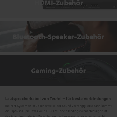
HDMI-Zubehör
Bluetooth-Speaker-Zubehör
Gaming-Zubehör
Lautsprecherkabel von Teufel – für beste Verbindungen
Bei HiFi-Systemen ist üblicherweise der Sound vorrangig, erst dann kommt
die Optik ins Spiel. Was viele HiFi-Freunde allerdings vernachlässigen ist
das Anschlussmaterial. Dabei haben die Lautsprecherkabel einen nicht