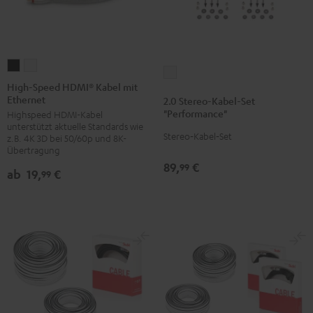
High-
High-
2.0
Speed
Speed
High-Speed HDMI® Kabel mit
Stereo-
Ethernet
HDMI®
HDMI®
2.0 Stereo-Kabel-Set
Kabel-
"Performance"
Highspeed HDMI-Kabel
Kabel
Kabel
Set
unterstützt aktuelle Standards wie
mit
mit
Stereo‑Kabel‑Set
z.B. 4K 3D bei 50/60p und 8K-
"Performance"
Ethernet
Ethernet
Übertragung
Weiß
89,
€
Schwarz
Weiß
99
ab
19,
€
99