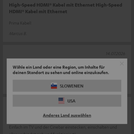
High-Speed HDMI® Kabel mit Ethernet High-Speed
HDMI® Kabel mit Ethernet
Prima Kabel!
Marcus B.
14.07.2026
Perfekt
Wähle ein Land oder eine Region, um Inhalte für
deinen Standort zu sehen und online einzukaufen.
Top
Timo H.
SLOWENIEN
USA
08.07.2026
Anderes Land auswählen
Beste Qualität
Einfach im TV und der Cinebar einstecken, einschalten und
alles verbindet sich und funktioniert!