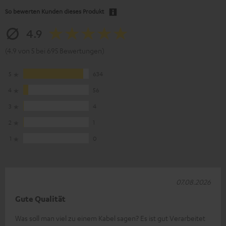
So bewerten Kunden dieses Produkt
4.9
(4.9 von 5 bei 695 Bewertungen)
5
634
4
56
3
4
2
1
1
0
07.08.2026
Gute Qualität
Was soll man viel zu einem Kabel sagen? Es ist gut Verarbeitet