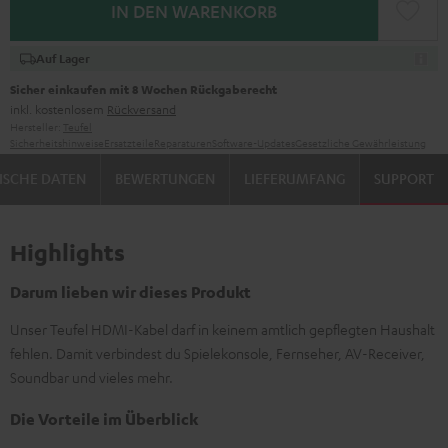
IN DEN WARENKORB
Auf Lager
Sicher einkaufen mit 8 Wochen Rückgaberecht
inkl. kostenlosem
Rückversand
Hersteller:
Teufel
Sicherheitshinweise
Ersatzteile
Reparaturen
Software-Updates
Gesetzliche Gewährleistung
ISCHE DATEN
BEWERTUNGEN
LIEFERUMFANG
SUPPORT
Highlights
Darum lieben wir dieses Produkt
Unser Teufel HDMI-Kabel darf in keinem amtlich gepflegten Haushalt
fehlen. Damit verbindest du Spielekonsole, Fernseher, AV-Receiver,
Soundbar und vieles mehr.
Die Vorteile im Überblick