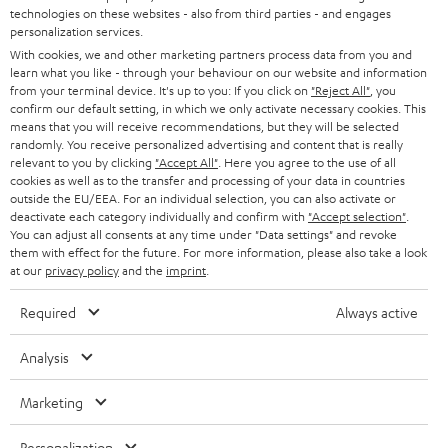
u
KARRIERE
technologies on these websites - also from third parties - and engages
DEUTSCHLAND
personalization services.
n
STEREO
With cookies, we and other marketing partners process data from you and
PRESSE & MARKETING
g
learn what you like - through your behaviour on our website and information
ÖSTERREICH
SMART HOME
from your terminal device. It's up to you: If you click on
"Reject All"
, you
GESCHÄFTSKUNDEN
confirm our default setting, in which we only activate necessary cookies. This
means that you will receive recommendations, but they will be selected
SCHWEIZ
BLUETOOTH-LAUTSPRECHER
PARTNERPROGRAMM
randomly. You receive personalized advertising and content that is really
relevant to you by clicking
"Accept All"
. Here you agree to the use of all
KOPFHÖRER
cookies as well as to the transfer and processing of your data in countries
NIEDERLANDE
BLOG
outside the EU/EEA. For an individual selection, you can also activate or
deactivate each category individually and confirm with
"Accept selection"
.
BLUETOOTH-KOPFHÖRER
NEWSLETTER
You can adjust all consents at any time under "Data settings" and revoke
BELGIEN
them with effect for the future. For more information, please also take a look
STEREOANLAGEN
at our
privacy policy
and the
imprint
.
STORES
FRANKREICH
LAUTSPRECHER
Required
Always active
DEINE VORTEILE BEI TEUFEL
POLEN
ULTIMA-SERIE
Analysis
TEUFEL STORY
Technische Änderungen, Tippfehler und Irrtum vorbehalten. Das auf unseren
IN-EAR-KOPFHÖRER
Marketing
SPANIEN
UNSER MANAGEMENT
Fotos abgebildete Zubehör ist nicht im Lieferumfang enthalten. Etwaige
Entsorgungsgebühren für Batterien sind im Preis inbegriffen.
FANSHOP
Personalization