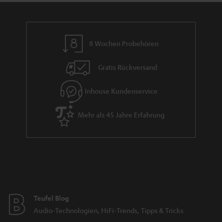
n
r
d
a
n
8 Wochen Probehören
t
i
Gratis Rückversand
e
Inhouse Kundenservice
Mehr als 45 Jahre Erfahrung
Teufel Blog
Audio-Technologien, HiFi-Trends, Tipps & Tricks