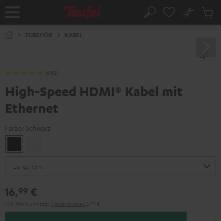
ZUM
NHALT
No
Abs
Startseite
Suche
RINGEN
Artike
im
ZUBEHÖR
KABEL
Waren
(695)
High-Speed HDMI® Kabel mit
Ethernet
Farbe:
Schwarz
Schwarz
Weiß
16,
€
99
Inkl. MwSt
und zzgl.
Versandkosten
2,99 €