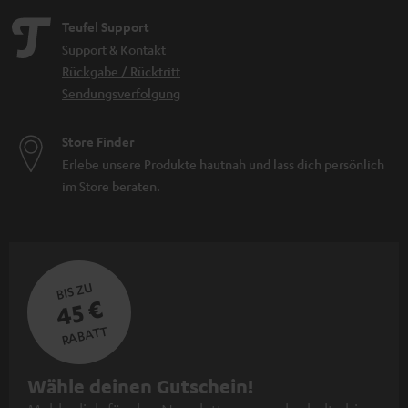
Teufel Support
Support & Kontakt
Rückgabe / Rücktritt
Sendungsverfolgung
Store Finder
Erlebe unsere Produkte hautnah und lass dich persönlich
im Store beraten.
BIS ZU
45 €
RABATT
N
Wähle deinen Gutschein!