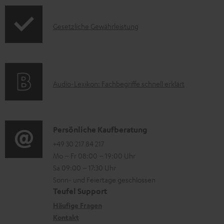
t
d
e
I
Gesetzliche Gewährleistung
u
z
n
k
u
f
t
m
o
F
H
A
Audio-Lexikon: Fachbegriffe schnell erklärt
r
A
e
u
m
Q
r
d
a
s
u
i
K
Persönliche Kaufberatung
t
n
o
o
+49 30 217 84 217
i
Mo – Fr 08:00 – 19:00 Uhr
t
-
n
o
Sa 09:00 – 17:30 Uhr
e
L
t
n
Sonn- und Feiertage geschlossen
r
e
a
e
Teufel Support
l
x
k
n
Häufige Fragen
a
i
Kontakt
t
z