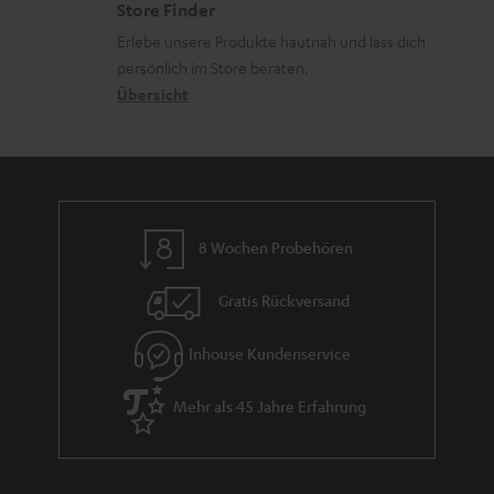
Store Finder
d
k
d
u
Erlebe unsere Produkte hautnah und lass dich
e
o
a
r
persönlich im Store beraten.
n
n
t
G
Übersicht
e
a
n
r
a
n
8 Wochen Probehören
t
i
Gratis Rückversand
e
Inhouse Kundenservice
Mehr als 45 Jahre Erfahrung