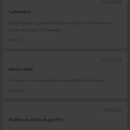
21.06.2024
Ladekabel
Macht was es tut, nämlich die Box aufladen. Die Klemmen
wirken auch sehr hochwertig.
Marc P.
25.04.2024
Klasse Idee
Im freien mit der autobatterie unendlich Musik hören.
Ronny S.
06.12.2023
Praktisch,einfach,gut!!!!!