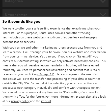
Kategorien
m
HEIMKINO
e
Unternehmen
l
So it sounds like you
HEIMKINO-KOMPLETTANLAGEN
SUPPORT
d
Teufel Onlineshops
We want to offer you a safe surfing experience that exactly matches your
interests. For this purpose, Teufel uses cookies and other tracking
SOUNDBARS
u
KARRIERE
technologies on these websites - also from third parties - and engages
DEUTSCHLAND
personalization services.
n
STEREO
With cookies, we and other marketing partners process data from you and
PRESSE & MARKETING
g
learn what you like - through your behaviour on our website and information
ÖSTERREICH
SMART HOME
from your terminal device. It's up to you: If you click on
"Reject All"
, you
GESCHÄFTSKUNDEN
confirm our default setting, in which we only activate necessary cookies. This
means that you will receive recommendations, but they will be selected
SCHWEIZ
BLUETOOTH-LAUTSPRECHER
PARTNERPROGRAMM
randomly. You receive personalized advertising and content that is really
relevant to you by clicking
"Accept All"
. Here you agree to the use of all
KOPFHÖRER
cookies as well as to the transfer and processing of your data in countries
NIEDERLANDE
BLOG
outside the EU/EEA. For an individual selection, you can also activate or
deactivate each category individually and confirm with
"Accept selection"
.
BLUETOOTH-KOPFHÖRER
NEWSLETTER
You can adjust all consents at any time under "Data settings" and revoke
BELGIEN
them with effect for the future. For more information, please also take a look
STEREOANLAGEN
at our
privacy policy
and the
imprint
.
STORES
FRANKREICH
LAUTSPRECHER