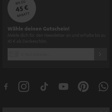
BIS ZU
45 €
RABATT
N
Wähle deinen Gutschein!
Melde dich für den Newsletter an und erhalte bis zu
e
45 € als Dankeschön.
w
s
JETZT
EMAIL
l
ANME
WIDGET
e
t
t
e
r
a
n