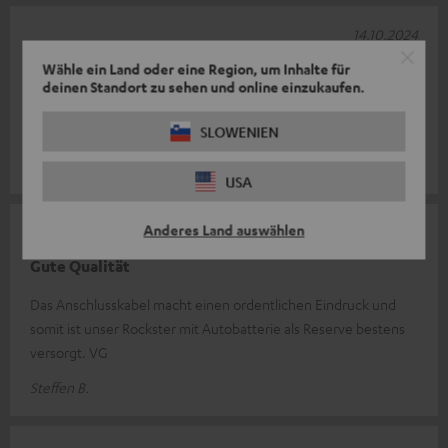
14.10.2024
Batterie Kabel
Wähle ein Land oder eine Region, um Inhalte für
deinen Standort zu sehen und online einzukaufen.
Ein sehr gutes Zubehör Teil was die Spieldauer der Boxen
enorm verändert
SLOWENIEN
Rainer S.
USA
Anderes Land auswählen
13.10.2024
Gute Qualität
Das Anschlusskabel macht einen ordentlichen Eindruck und
somit ist unser Rockster mit Autobatterie als Reserve bestens
versorgt. VG
Steffen B.