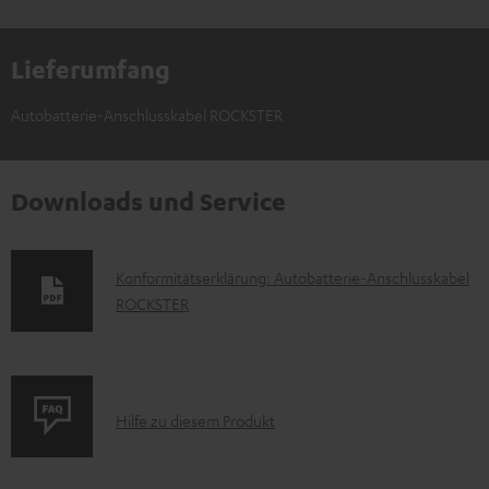
Lieferumfang
Autobatterie-Anschlusskabel ROCKSTER
Downloads und Service
D
Konformitätserklärung: Autobatterie-Anschlusskabel
ROCKSTER
o
k
u
m
P
Hilfe zu diesem Produkt
e
r
n
o