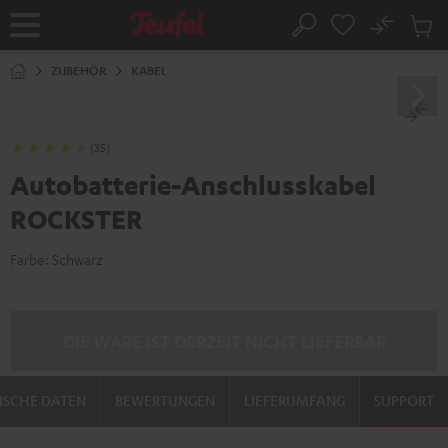
ZUM
NHALT
No
Abs
Startseite
Suche
RINGEN
Artike
im
ZUBEHÖR
KABEL
Waren
(35)
Autobatterie-Anschlusskabel
ROCKSTER
Farbe:
Schwarz
DIE WARE IST DERZEIT NICHT LIEFERBAR
ISCHE DATEN
BEWERTUNGEN
LIEFERUMFANG
SUPPORT