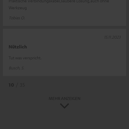
Praktische Verbindungskabel,saubere Lösung,auch ohne
Werkzeug
Tobias O.
15.11.2023
Nützlich
Tut was verspricht.
Busch, S.
10
/ 35
MEHR ANZEIGEN