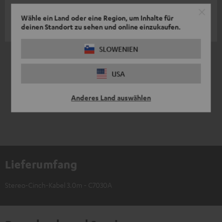
Stimmt's
Wähle ein Land oder eine Region, um Inhalte für
deinen Standort zu sehen und online einzukaufen.
Marco B.
(automatisch übersetzt *)
SLOWENIEN
*
10
/ 21
automatisiert übersetzt durch
DeepL
USA
MEHR ANZEIGEN
Anderes Land auswählen
Lieferumfang
Stereo-Cinch-Kabel 3.0m - C7030A