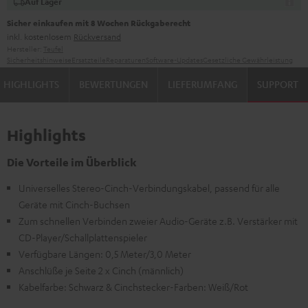
Auf Lager
Sicher einkaufen mit 8 Wochen Rückgaberecht
inkl. kostenlosem
Rückversand
Hersteller:
Teufel
Sicherheitshinweise
Ersatzteile
Reparaturen
Software-Updates
Gesetzliche Gewährleistung
HIGHLIGHTS
BEWERTUNGEN
LIEFERUMFANG
SUPPORT
Highlights
Die Vorteile im Überblick
Universelles Stereo-Cinch-Verbindungskabel, passend für alle
Geräte mit Cinch-Buchsen
Zum schnellen Verbinden zweier Audio-Geräte z.B. Verstärker mit
CD-Player/Schallplattenspieler
Verfügbare Längen: 0,5 Meter/3,0 Meter
Anschlüße je Seite 2 x Cinch (männlich)
Kabelfarbe: Schwarz & Cinchstecker-Farben: Weiß/Rot