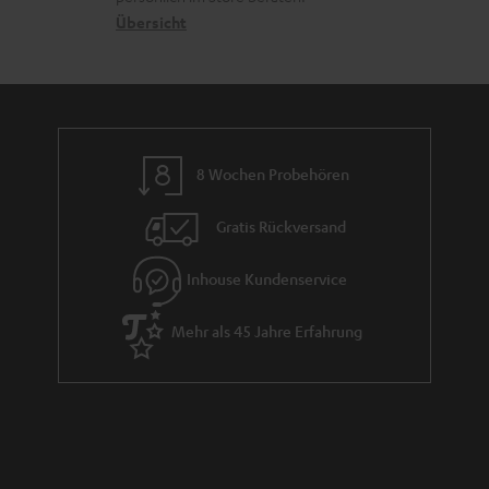
n
t
G
Übersicht
a
e
a
n
n
r
d
a
n
8 Wochen Probehören
t
i
Gratis Rückversand
e
Inhouse Kundenservice
Mehr als 45 Jahre Erfahrung