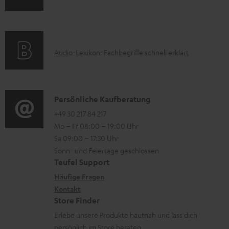
e
n
m
Q
r
f
a
s
u
o
t
A
Audio-Lexikon: Fachbegriffe schnell erklärt
n
r
i
u
t
m
o
d
e
a
n
i
K
Persönliche Kaufberatung
r
t
e
o
o
+49 30 217 84 217
l
i
n
Mo – Fr 08:00 – 19:00 Uhr
-
n
a
o
z
Sa 09:00 – 17:30 Uhr
L
t
d
n
u
Sonn- und Feiertage geschlossen
e
a
e
e
Teufel Support
m
x
k
n
n
Häufige Fragen
V
i
Kontakt
t
z
e
Store Finder
k
d
u
r
Erlebe unsere Produkte hautnah und lass dich
o
a
r
s
persönlich im Store beraten.