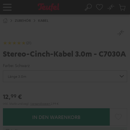
ZUM
NHALT
No
Abs
Startseite
Suche
RINGEN
Artike
im
ZUBEHÖR
KABEL
Waren
(21)
Stereo-Cinch-Kabel 3.0m - C7030A
Farbe:
Schwarz
12,
€
99
Inkl. MwSt
und zzgl.
Versandkosten
2,99 €
IN DEN WARENKORB