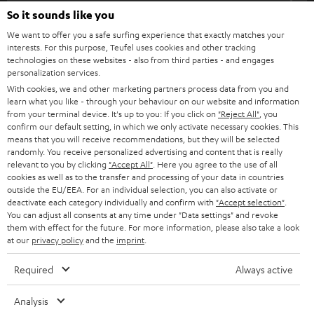
l
So it sounds like you
HEIMKINO-KOMPLETTANLAGEN
SUPPORT
d
Teufel Onlineshops
We want to offer you a safe surfing experience that exactly matches your
interests. For this purpose, Teufel uses cookies and other tracking
SOUNDBARS
u
KARRIERE
technologies on these websites - also from third parties - and engages
DEUTSCHLAND
personalization services.
n
STEREO
With cookies, we and other marketing partners process data from you and
PRESSE & MARKETING
g
learn what you like - through your behaviour on our website and information
ÖSTERREICH
SMART HOME
from your terminal device. It's up to you: If you click on
"Reject All"
, you
GESCHÄFTSKUNDEN
confirm our default setting, in which we only activate necessary cookies. This
means that you will receive recommendations, but they will be selected
SCHWEIZ
BLUETOOTH-LAUTSPRECHER
PARTNERPROGRAMM
randomly. You receive personalized advertising and content that is really
relevant to you by clicking
"Accept All"
. Here you agree to the use of all
KOPFHÖRER
cookies as well as to the transfer and processing of your data in countries
NIEDERLANDE
BLOG
outside the EU/EEA. For an individual selection, you can also activate or
deactivate each category individually and confirm with
"Accept selection"
.
BLUETOOTH-KOPFHÖRER
NEWSLETTER
You can adjust all consents at any time under "Data settings" and revoke
BELGIEN
them with effect for the future. For more information, please also take a look
STEREOANLAGEN
at our
privacy policy
and the
imprint
.
STORES
FRANKREICH
LAUTSPRECHER
Required
Always active
DEINE VORTEILE BEI TEUFEL
POLEN
ULTIMA-SERIE
Analysis
TEUFEL STORY