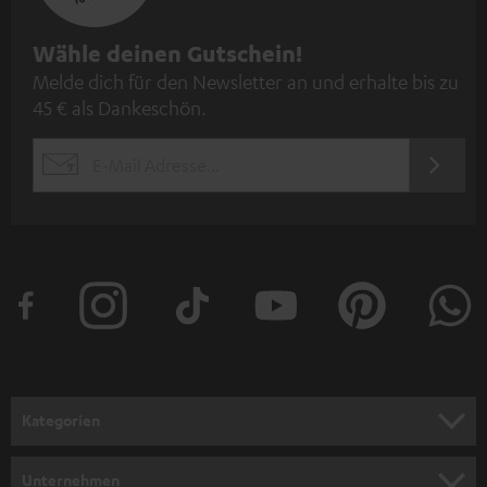
N
Wähle deinen Gutschein!
Melde dich für den Newsletter an und erhalte bis zu
e
45 € als Dankeschön.
w
s
JETZT
EMAIL
l
ANME
WIDGET
e
t
t
e
r
a
n
Kategorien
m
HEIMKINO
e
Unternehmen