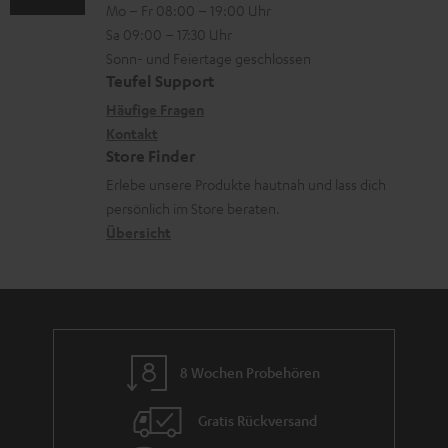
Mo – Fr 08:00 – 19:00 Uhr
-
n
a
o
z
Sa 09:00 – 17:30 Uhr
L
t
d
n
u
Sonn- und Feiertage geschlossen
e
a
e
e
Teufel Support
m
x
k
n
n
Häufige Fragen
V
i
Kontakt
t
z
e
Store Finder
k
d
u
r
Erlebe unsere Produkte hautnah und lass dich
o
a
r
s
persönlich im Store beraten.
n
t
G
Übersicht
a
e
a
n
n
r
d
a
n
8 Wochen Probehören
t
i
Gratis Rückversand
e