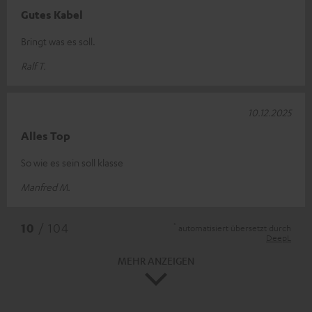
Gutes Kabel
Bringt was es soll.
Ralf T.
10.12.2025
Alles Top
So wie es sein soll klasse
Manfred M.
*
10
/ 104
automatisiert übersetzt durch
DeepL
MEHR ANZEIGEN