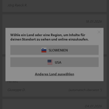
Jörg Raeck R.
18.01.2026
Zu empfehlen
Wähle ein Land oder eine Region, um Inhalte für
Funktioniert
deinen Standort zu sehen und online einzukaufen.
Ulysses H.
SLOWENIEN
USA
06.01.2026
Zufrieden
Anderes Land auswählen
Perfekt
Giuseppe D.
(automatisch übersetzt *)
04.01.2026