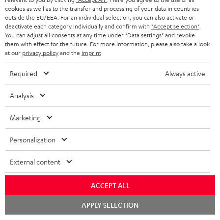
KOPFHÖRER
cookies as well as to the transfer and processing of your data in countries
NIEDERLANDE
BLOG
outside the EU/EEA. For an individual selection, you can also activate or
deactivate each category individually and confirm with
"Accept selection"
.
BLUETOOTH-KOPFHÖRER
NEWSLETTER
You can adjust all consents at any time under "Data settings" and revoke
BELGIEN
them with effect for the future. For more information, please also take a look
STEREOANLAGEN
at our
privacy policy
and the
imprint
.
STORES
FRANKREICH
LAUTSPRECHER
Required
Always active
DEINE VORTEILE BEI TEUFEL
POLEN
ULTIMA-SERIE
Analysis
TEUFEL STORY
Technische Änderungen, Tippfehler und Irrtum vorbehalten. Das auf unseren
IN-EAR-KOPFHÖRER
Marketing
SPANIEN
UNSER MANAGEMENT
Fotos abgebildete Zubehör ist nicht im Lieferumfang enthalten. Etwaige
Entsorgungsgebühren für Batterien sind im Preis inbegriffen.
FANSHOP
Personalization
NACHHALTIGKEIT
ITALIEN
©2026 Lautsprecher Teufel GmbH - All rights reserved.
NEUHEITEN
External content
UNSERE WERTE
USA
Impressum
AGB
Datenschutz
Daten-Einstellungen
EU Data Act
BARRIEREFREIHEIT
ACCEPT ALL
Vertrag widerrufen
WEITERE LÄNDER
Chat
APPLY SELECTION
starten