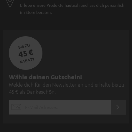
Erlebe unsere Produkte hautnah und lass dich persönlich
im Store beraten.
BIS ZU
45 €
RABATT
N
Wähle deinen Gutschein!
Melde dich für den Newsletter an und erhalte bis zu
e
45 € als Dankeschön.
w
s
JETZT
EMAIL
l
ANME
WIDGET
e
t