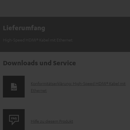
Lieferumfang
High-Speed HDMI® Kabel mit Ethernet
Downloads und Service
D
Konformitätserklärung: High-Speed HDMI® Kabel mit
Ethernet
o
k
u
m
P
Hilfe zu diesem Produkt
e