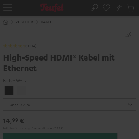
ZUM
NHALT
No
Abs
Startseite
Suche
RINGEN
Artike
im
ZUBEHÖR
KABEL
Waren
(104)
High-Speed HDMI® Kabel mit
Ethernet
Farbe:
Weiß
Schwarz
Weiß
14,
€
99
Inkl. MwSt
und zzgl.
Versandkosten
2,99 €