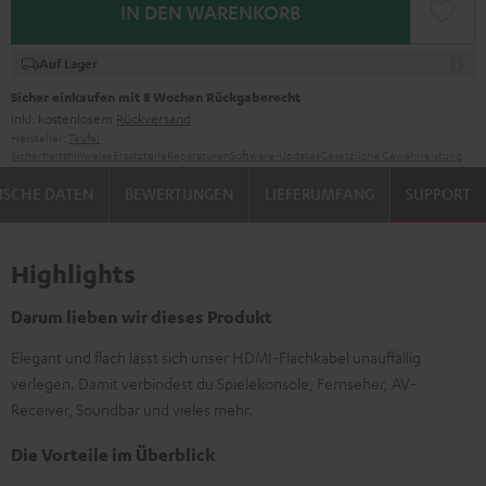
IN DEN WARENKORB
Auf Lager
Sicher einkaufen mit 8 Wochen Rückgaberecht
inkl. kostenlosem
Rückversand
Hersteller:
Teufel
Sicherheitshinweise
Ersatzteile
Reparaturen
Software-Updates
Gesetzliche Gewährleistung
ISCHE DATEN
BEWERTUNGEN
LIEFERUMFANG
SUPPORT
Highlights
Darum lieben wir dieses Produkt
Elegant und flach lässt sich unser HDMI-Flachkabel unauffällig
verlegen. Damit verbindest du Spielekonsole, Fernseher, AV-
Receiver, Soundbar und vieles mehr.
Die Vorteile im Überblick