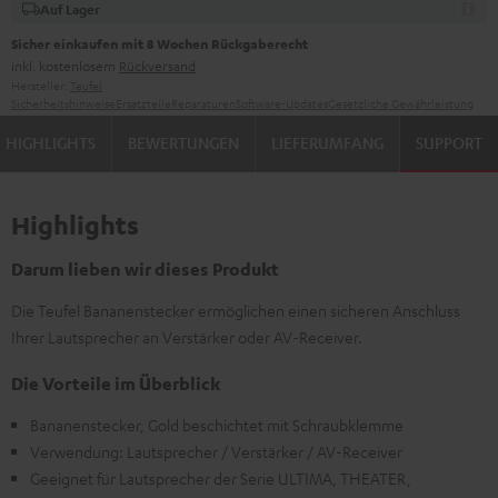
Auf Lager
Sicher einkaufen mit 8 Wochen Rückgaberecht
inkl. kostenlosem
Rückversand
Hersteller:
Teufel
Sicherheitshinweise
Ersatzteile
Reparaturen
Software-Updates
Gesetzliche Gewährleistung
HIGHLIGHTS
BEWERTUNGEN
LIEFERUMFANG
SUPPORT
Highlights
Darum lieben wir dieses Produkt
Die Teufel Bananenstecker ermöglichen einen sicheren Anschluss
Ihrer Lautsprecher an Verstärker oder AV-Receiver.
Die Vorteile im Überblick
Bananenstecker, Gold beschichtet mit Schraubklemme
Verwendung: Lautsprecher / Verstärker / AV-Receiver
Geeignet für Lautsprecher der Serie ULTIMA, THEATER,