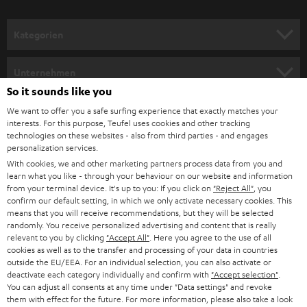
a
n
Kategorien
m
HEIMKINO
e
Unternehmen
l
So it sounds like you
HEIMKINO-KOMPLETTANLAGEN
SUPPORT
d
Teufel Onlineshops
We want to offer you a safe surfing experience that exactly matches your
interests. For this purpose, Teufel uses cookies and other tracking
SOUNDBARS
u
KARRIERE
technologies on these websites - also from third parties - and engages
DEUTSCHLAND
personalization services.
n
STEREO
With cookies, we and other marketing partners process data from you and
PRESSE & MARKETING
g
learn what you like - through your behaviour on our website and information
ÖSTERREICH
SMART HOME
from your terminal device. It's up to you: If you click on
"Reject All"
, you
GESCHÄFTSKUNDEN
confirm our default setting, in which we only activate necessary cookies. This
means that you will receive recommendations, but they will be selected
SCHWEIZ
BLUETOOTH-LAUTSPRECHER
PARTNERPROGRAMM
randomly. You receive personalized advertising and content that is really
relevant to you by clicking
"Accept All"
. Here you agree to the use of all
KOPFHÖRER
cookies as well as to the transfer and processing of your data in countries
NIEDERLANDE
BLOG
outside the EU/EEA. For an individual selection, you can also activate or
deactivate each category individually and confirm with
"Accept selection"
.
BLUETOOTH-KOPFHÖRER
NEWSLETTER
You can adjust all consents at any time under "Data settings" and revoke
BELGIEN
them with effect for the future. For more information, please also take a look
STEREOANLAGEN