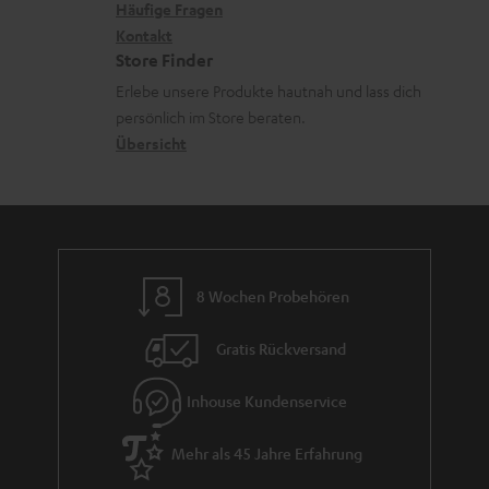
x
k
n
Häufige Fragen
V
i
Kontakt
t
z
e
Store Finder
k
d
u
r
Erlebe unsere Produkte hautnah und lass dich
o
a
r
s
persönlich im Store beraten.
n
t
G
Übersicht
a
e
a
n
n
r
d
a
n
8 Wochen Probehören
t
i
Gratis Rückversand
e
Inhouse Kundenservice
Mehr als 45 Jahre Erfahrung