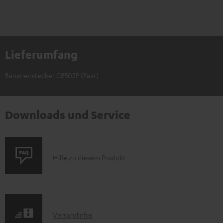
Lieferumfang
Bananenstecker C8502P (Paar)
Downloads und Service
P
Hilfe zu diesem Produkt
r
o
d
I
Versandinfos
u