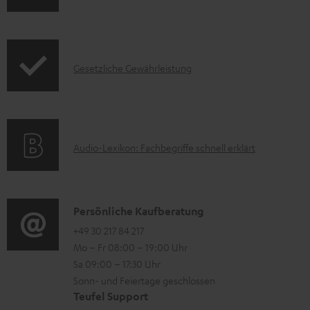
n
k
f
t
o
F
I
Gesetzliche Gewährleistung
r
A
n
m
Q
f
a
s
o
t
A
Audio-Lexikon: Fachbegriffe schnell erklärt
r
i
u
m
o
d
a
n
i
K
Persönliche Kaufberatung
t
e
o
o
+49 30 217 84 217
i
n
Mo – Fr 08:00 – 19:00 Uhr
-
n
o
z
Sa 09:00 – 17:30 Uhr
L
t
n
u
Sonn- und Feiertage geschlossen
e
a
e
Teufel Support
m