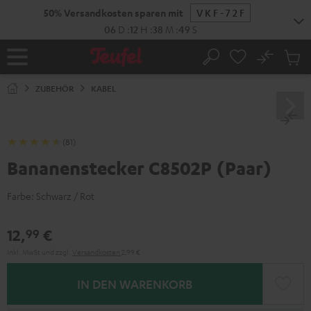
ZUM
50% Versandkosten sparen mit
VKF-72F
NHALT
RINGEN
06
D
:
12
H
:
38
M
:
49
S
No
Abs
Startseite
Suche
Artike
im
ZUBEHÖR
KABEL
Waren
(81)
Bananenstecker C8502P (Paar)
Farbe:
Schwarz / Rot
12,
€
99
Inkl. MwSt
und zzgl.
Versandkosten
2,99 €
IN DEN WARENKORB