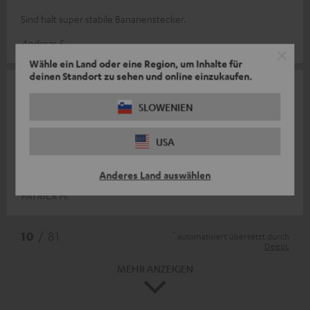
Sind halt super stabile Bananenstecker.
Andreas E.
Wähle ein Land oder eine Region, um Inhalte für
deinen Standort zu sehen und online einzukaufen.
28.07.2025
SLOWENIEN
QUALITATIV SEHR HOCHWERTIGE
BANANENSTECKER
USA
TOP BANANENSTECKER, ABSOLUT REIN GAR NICHTS ZU
BEANSTANDEN.
Anderes Land auswählen
PATRICK H.
*
10
/ 81
automatisiert übersetzt durch
DeepL
MEHR ANZEIGEN