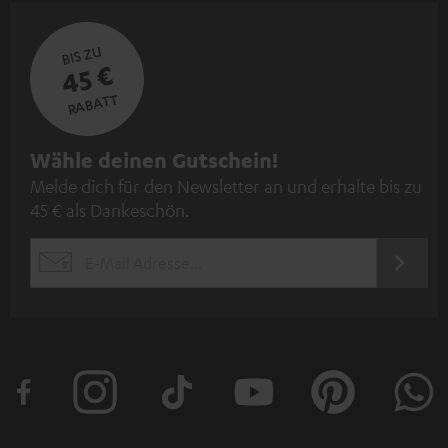
BIS ZU
45 €
RABATT
N
Wähle deinen Gutschein!
Melde dich für den Newsletter an und erhalte bis zu
e
45 € als Dankeschön.
w
s
JETZT
EMAIL
l
ANME
WIDGET
e
t
t
e
r