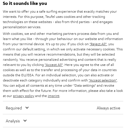
So it sounds like you
e
We want to offer you a safe surfing experience that exactly matches your
r
interests. For this purpose, Teufel uses cookies and other tracking
technologies on these websites - also from third parties - and engages
a
personalization services.
n
With cookies, we and other marketing partners process data from you and
Kategorien
learn what you like - through your behaviour on our website and information
m
from your terminal device. It's up to you: If you click on
"Reject All"
, you
HEIMKINO
e
confirm our default setting, in which we only activate necessary cookies. This
Unternehmen
means that you will receive recommendations, but they will be selected
l
randomly. You receive personalized advertising and content that is really
HEIMKINO-KOMPLETTANLAGEN
SUPPORT
relevant to you by clicking
"Accept All"
. Here you agree to the use of all
d
Teufel Onlineshops
cookies as well as to the transfer and processing of your data in countries
SOUNDBARS
u
outside the EU/EEA. For an individual selection, you can also activate or
KARRIERE
DEUTSCHLAND
deactivate each category individually and confirm with
"Accept selection"
.
n
You can adjust all consents at any time under "Data settings" and revoke
STEREO
PRESSE & MARKETING
them with effect for the future. For more information, please also take a look
g
ÖSTERREICH
at our
privacy policy
and the
imprint
.
SMART HOME
GESCHÄFTSKUNDEN
Required
Always active
SCHWEIZ
BLUETOOTH-LAUTSPRECHER
PARTNERPROGRAMM
Analysis
KOPFHÖRER
NIEDERLANDE
BLOG