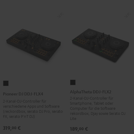
AlphaTheta
Pioneer
DDJ-
DJ
AlphaTheta DDJ-FLX2
Pioneer DJ DDJ-FLX4
FLX2
DDJ-
2-Kanal-DJ-Controller für
2-Kanal-DJ-Controller für
Smartphone, Tablet oder
Schwarz
FLX4
verschiedene Apps und Software
Computer für die Software
(reckordbox, serato DJ Pro, serato
Schwarz
rekordbox, Djay sowie Serato DJ
FX, serato P'nT DJ)
Lite
319,
€
00
189,
€
00