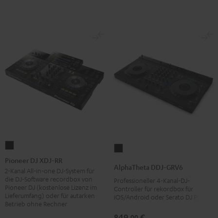
Pioneer
AlphaTheta
DJ
Pioneer DJ XDJ-RR
DDJ-
AlphaTheta DDJ-GRV6
XDJ-
2-Kanal All-in-one DJ-System für
GRV6
die DJ-Software recordbox von
Professioneller 4-Kanal-DJ-
RR
Schwarz
Pioneer DJ (kostenlose Lizenz im
Controller für rekordbox für
Schwarz
Lieferumfang) oder für autarken
iOS/Android oder Serato DJ Pro
Betrieb ohne Rechner
849,
€
00