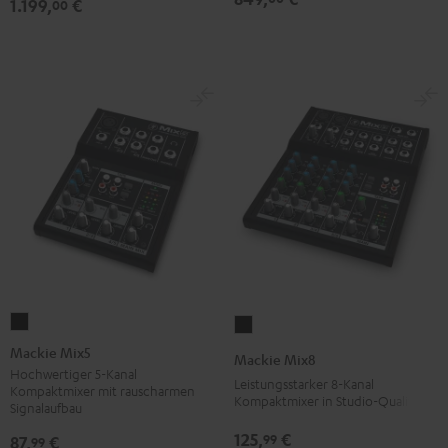
1.199,
€
00
Mackie
Mackie
Mix5
Mix8
Mackie Mix5
Mackie Mix8
Schwarz
Schwarz
Hochwertiger 5-Kanal
Leistungsstarker 8-Kanal
Kompaktmixer mit rauscharmen
Kompaktmixer in Studio-Qualität
Signalaufbau
125,
€
99
87,
€
99