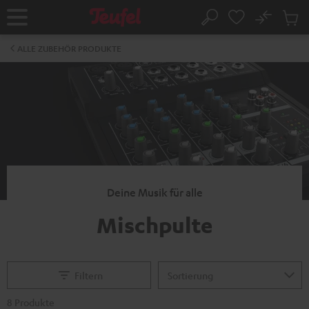
ZUM
NHALT
No
Abs
Startseite
Suche
RINGEN
Artike
im
ALLE ZUBEHÖR PRODUKTE
Waren
Deine Musik für alle
Mischpulte
Filtern
8 Produkte