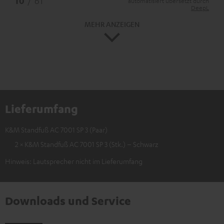
10
/ 61
automatisiert übersetzt durch
DeepL
MEHR ANZEIGEN
Lieferumfang
K&M Standfuß AC 7001 SP 3 (Paar)
2 × K&M Standfuß AC 7001 SP 3 (Stk.) – Schwarz
Hinweis: Lautsprecher nicht im Lieferumfang
Downloads und Service