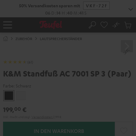
ZUM
50% Versandkosten sparen mit
VKF-72F
NHALT
RINGEN
06
D
:
14
H
:
40
M
:
41
S
No
Abs
Startseite
Suche
Artike
im
ZUBEHÖR
LAUTSPRECHERSTÄNDER
Waren
(61)
K&M Standfuß AC 7001 SP 3 (Paar)
Farbe:
Schwarz
Schwarz
Weiß
199,
€
00
Inkl. MwSt
und zzgl.
Versandkosten
2,99 €
IN DEN WARENKORB