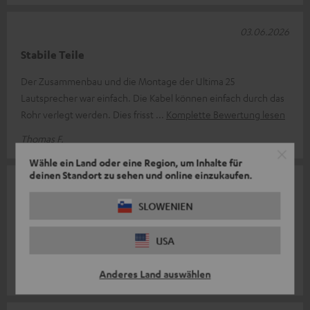
03.06.2026
Stabile Teile
Der Zusammenbau und die Montage der Ultima 25
Lautsprecher war einfach. Die Kabel können einfach durch das
Rohr verlegt werden. Dies frisst
Komplette Bewertung lesen
Thomas F.
Wähle ein Land oder eine Region, um Inhalte für
deinen Standort zu sehen und online einzukaufen.
10.05.2026
SLOWENIEN
Formschön und stabil
Leicht aufzubauen, sehen gut aus und sind sehr stabil.
USA
Allerdings auch nicht gerade preiswert.
Anderes Land auswählen
Arjan v.