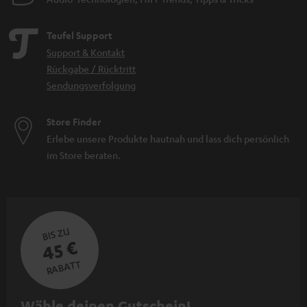
Teufel Support
Support & Kontakt
Rückgabe / Rücktritt
Sendungsverfolgung
Store Finder
Erlebe unsere Produkte hautnah und lass dich persönlich
im Store beraten.
BIS ZU
45 €
RABATT
N
Wähle deinen Gutschein!