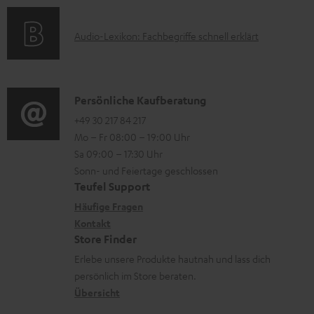
a
s
u
o
t
A
Audio-Lexikon: Fachbegriffe schnell erklärt
n
r
i
u
t
m
o
d
e
a
n
i
K
Persönliche Kaufberatung
r
t
e
o
o
+49 30 217 84 217
l
i
n
Mo – Fr 08:00 – 19:00 Uhr
-
n
a
o
z
Sa 09:00 – 17:30 Uhr
L
t
d
n
u
Sonn- und Feiertage geschlossen
e
a
e
e
Teufel Support
m
x
k
n
n
Häufige Fragen
V
i
Kontakt
t
z
e
Store Finder
k
d
u
r
Erlebe unsere Produkte hautnah und lass dich
o
a
r
s
persönlich im Store beraten.
n
t
G
Übersicht
a
e