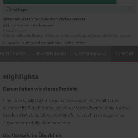
Auf Lager
Sicher einkaufen mit 8 Wochen Rückgaberecht
inkl. kostenlosem
Rückversand
Hersteller:
K&M
Sicherheitshinweise
Ersatzteile
Reparaturen
Software-Updates
Gesetzliche Gewährleistung
Hinweis: Lautsprecher nicht im Lieferumfang
ISCHE DATEN
BEWERTUNGEN
LIEFERUMFANG
SUPPORT
Highlights
Darum lieben wir dieses Produkt
Eine hohe Qualität ist uns wichtig, deswegen empfiehlt Teufel
ausgewählte Zubehörprodukte von unserem Partner König & Meyer
wie den K&M Standfuß AC 7001 SP 3 für ein technisch exzellentes
Zusammenspiel aller Komponenten.
Die Vorteile im Überblick