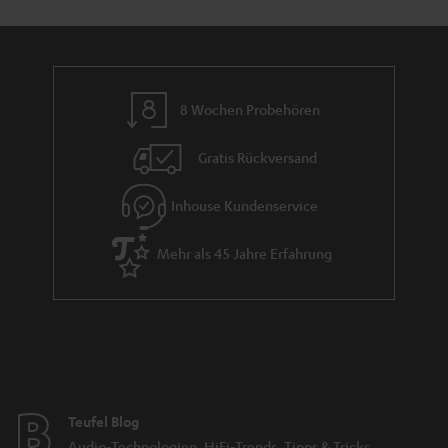
a
n
n
r
d
a
n
8 Wochen Probehören
t
i
Gratis Rückversand
e
Inhouse Kundenservice
Mehr als 45 Jahre Erfahrung
Teufel Blog
Audio-Technologien, HiFi-Trends, Tipps & Tricks