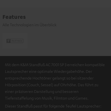
Features
Alle Technologien im Überblick
Mit dem K&M Standfuß AC 7001 SP 3 erreichen kompatible
Lautsprecher eine optimale Wiedergabehöhe. Der
entsprechende Hochtöner gelangt so bei sitzender
Hörposition (Couch, Sessel) auf Ohrhöhe. Das führt zu
einer präziseren Darstellung und besseren
Tiefenstaffelung von Musik, Filmton und Games.
Dieser Standfuß passt für folgende Teufel Lautsprecher: