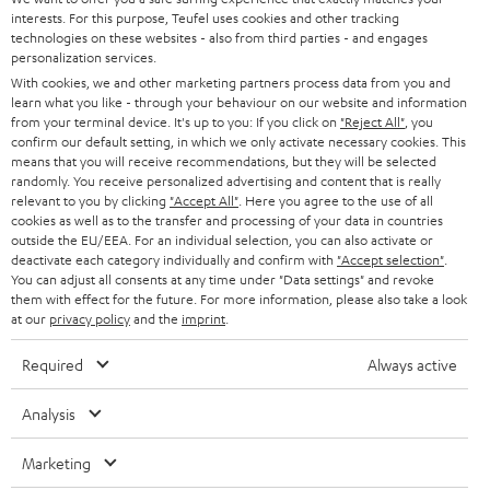
d
interests. For this purpose, Teufel uses cookies and other tracking
SOUNDBARS
u
KARRIERE
technologies on these websites - also from third parties - and engages
DEUTSCHLAND
personalization services.
n
STEREO
With cookies, we and other marketing partners process data from you and
PRESSE & MARKETING
g
learn what you like - through your behaviour on our website and information
ÖSTERREICH
SMART HOME
from your terminal device. It's up to you: If you click on
"Reject All"
, you
GESCHÄFTSKUNDEN
confirm our default setting, in which we only activate necessary cookies. This
means that you will receive recommendations, but they will be selected
SCHWEIZ
BLUETOOTH-LAUTSPRECHER
PARTNERPROGRAMM
randomly. You receive personalized advertising and content that is really
relevant to you by clicking
"Accept All"
. Here you agree to the use of all
KOPFHÖRER
cookies as well as to the transfer and processing of your data in countries
NIEDERLANDE
BLOG
outside the EU/EEA. For an individual selection, you can also activate or
deactivate each category individually and confirm with
"Accept selection"
.
BLUETOOTH-KOPFHÖRER
NEWSLETTER
You can adjust all consents at any time under "Data settings" and revoke
BELGIEN
them with effect for the future. For more information, please also take a look
STEREOANLAGEN
at our
privacy policy
and the
imprint
.
STORES
FRANKREICH
LAUTSPRECHER
Required
Always active
DEINE VORTEILE BEI TEUFEL
POLEN
ULTIMA-SERIE
Analysis
TEUFEL STORY
Technische Änderungen, Tippfehler und Irrtum vorbehalten. Das auf unseren
IN-EAR-KOPFHÖRER
Marketing
SPANIEN
UNSER MANAGEMENT
Fotos abgebildete Zubehör ist nicht im Lieferumfang enthalten. Etwaige