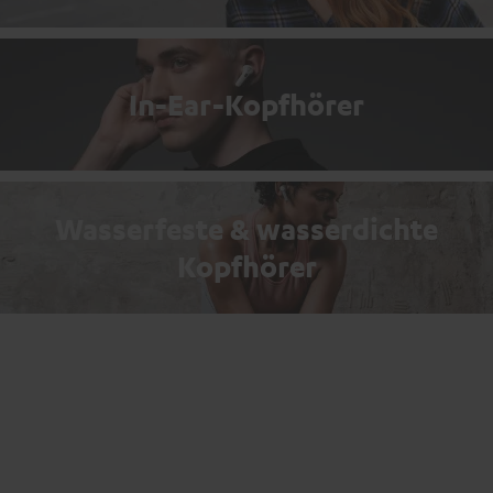
In-Ear-Kopfhörer
Wasserfeste & wasserdichte
Kopfhörer