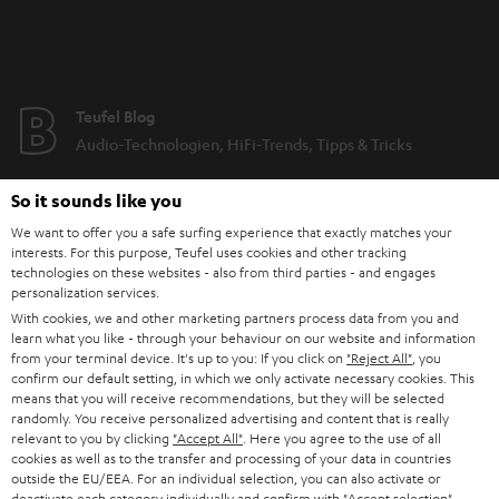
Ohrbügel aus antibakteriellem Silikon bieten diese Sportkopfhörer
komfortablen und festen Sitz (auch bei Brillenträgern). Für die eingehende
Anrufe ist eine Freisprecheinrichtung integriert. Hohe
Sprachverständlichkeit und beste Klangqualität sind dir sicher. Die Touch-
Steuerung an den Ohrhörern dient der Musiksteuerung und
Teufel Blog
Telefonannahme. Zudem kannst du die Lautstärke deiner Songs regeln.
Wir bieten die Sportkopfhörer AIRY SPORTS TWS 2 in verschiedenen
Audio-Technologien, HiFi-Trends, Tipps & Tricks
Farben an, so dass sie sicher zu deinem Style passen.
So it sounds like you
Auf den sicheren Halt kommt es an
Teufel Support
Support & Kontakt
We want to offer you a safe surfing experience that exactly matches your
Es gibt verschiedene Kopfhörer für den Sport. Die meisten sind
In-Ear
interests. For this purpose, Teufel uses cookies and other tracking
Sportkopfhörer. Bei uns kannst du zwischen AIRY OPEN TWS, den AIRY
Rückgabe / Rücktritt
technologies on these websites - also from third parties - and engages
SPORTS TWS und den AIRY SPORTS TWS 2 wählen. Die AIRY SPORTS Serie
Sendungsverfolgung
personalization services.
sowie die AIRY OPEN TWS verfügen über Ohrbügel (Earhooks). Die
With cookies, we and other marketing partners process data from you and
weichen und biegsamen Ohrbügel ermöglichen einen festen und
learn what you like - through your behaviour on our website and information
Store Finder
komfortablen Halt für jedes Workout.
from your terminal device. It's up to you: If you click on
"Reject All"
, you
Erlebe unsere Produkte hautnah und lass dich persönlich
Aber auch, wenn du mal keinen Sport treibst, lassen sich unsere
confirm our default setting, in which we only activate necessary cookies. This
Sportkopfhörer für vielfältige andere Anwendungen nutzen. Wie zum
im Store beraten.
means that you will receive recommendations, but they will be selected
Beispiel:
randomly. You receive personalized advertising and content that is really
relevant to you by clicking
"Accept All"
. Here you agree to the use of all
Fürs Homeoffice, denn du kannst mit unsere Kopfhörern nicht nur
cookies as well as to the transfer and processing of your data in countries
Joggen sondern auch telefonieren und Videokonferenzen abhalten
outside the EU/EEA. For an individual selection, you can also activate or
Fürs Mobile Gaming oder Filme schauen unterwegs, denn die
deactivate each category individually and confirm with
"Accept selection"
.