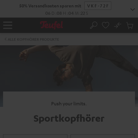
ZUM
50% Versandkosten sparen mit
VKF-72F
NHALT
RINGEN
06
D
:
08
H
:
04
M
:
22
S
No
Abs
Startseite
Suche
Artike
im
ALLE KOPFHÖRER PRODUKTE
Waren
Push your limits.
Sportkopfhörer