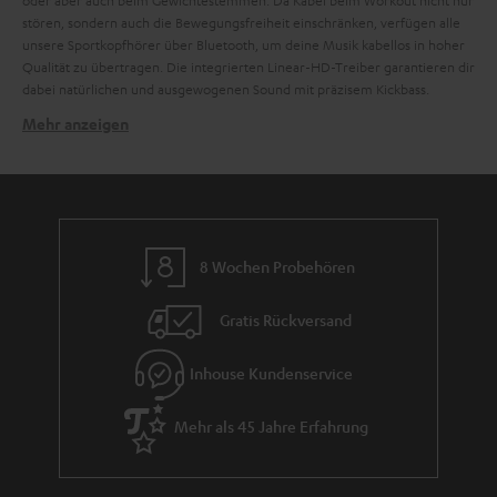
oder aber auch beim Gewichtestemmen. Da Kabel beim Workout nicht nur
stören, sondern auch die Bewegungsfreiheit einschränken, verfügen alle
unsere Sportkopfhörer über Bluetooth, um deine Musik kabellos in hoher
Qualität zu übertragen. Die integrierten Linear-HD-Treiber garantieren dir
dabei natürlichen und ausgewogenen Sound mit präzisem Kickbass.
Mehr anzeigen
Zu den Merkmalen guter Sportkopfhörer gehören:
geringes Gewicht
starker Sound mit präzisem Bass
Guter Halt
Bluetooth
Integrierte Freisprecheinrichtung
8 Wochen Probehören
spritzwassergeschützt
AIRY SPORTS: Power durch Sound
Gratis Rückversand
Die Kopfhörer der AIRY SPORTS Serie sind der Profi unter den kabellosen
Sportkopfhörern. Die großen Linear-HD-Treiber sorgen für präzise Höhen
Inhouse Kundenservice
und starke Kickbässe. Die kabellose Übertragung durch Bluetooth mit AAC
ermöglicht kristallklaren Sound, sei es von Spotify, Amazon Music, Youtube,
Mehr als 45 Jahre Erfahrung
Apple Music oder eigene Dateien. Die AIRY SPORTS TWS und AIRY SPORTS
TWS 2 sind wasserfest nach IPX4 Norm und können daher auch beim
Joggen im Regen genutzt werden. Durch die weichen und biegsamen