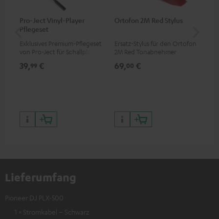
Pro-Ject Vinyl-Player
Ortofon 2M Red Stylus
Or
Pflegeset
To
Exklusives Premium-Pflegeset
Ersatz-Stylus für den Ortofon
Mo
von Pro-Ject für Schallplatten
2M Red Tonabnehmer
To
und - spieler, nur im Teufel
Ort
39,
€
69,
€
99
99
00
Webshop erhältlich
leb
wa
Lieferumfang
Pioneer DJ PLX-500
1 × Stromkabel – Schwarz