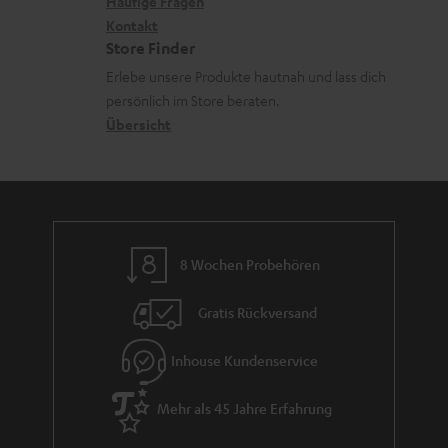
x
k
n
Häufige Fragen
V
n
i
Kontakt
t
z
e
Store Finder
k
d
u
r
Erlebe unsere Produkte hautnah und lass dich
o
a
r
s
persönlich im Store beraten.
n
t
G
Übersicht
a
e
a
n
n
r
d
a
n
8 Wochen Probehören
t
i
Gratis Rückversand
e
Inhouse Kundenservice
Mehr als 45 Jahre Erfahrung