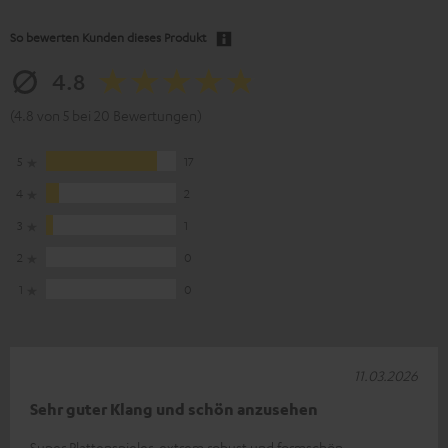
So bewerten Kunden dieses Produkt
4.8
(4.8 von 5 bei 20 Bewertungen)
5
17
4
2
3
1
2
0
1
0
11.03.2026
Sehr guter Klang und schön anzusehen
Super Plattenspieler, extrem robust und formschön