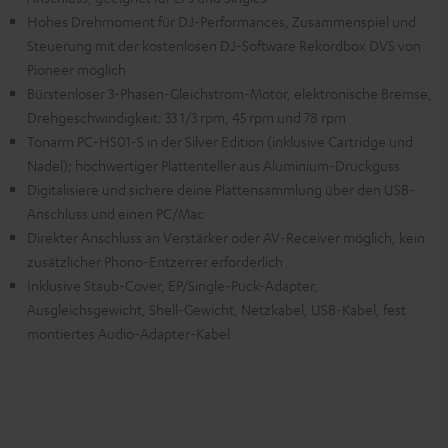
Hohes Drehmoment für DJ­-Performances, Zusammenspiel und
Steuerung mit der kostenlosen DJ-Software Rekordbox DVS von
Pioneer möglich
Bürstenloser 3­-Phasen-Gleichstrom-Motor, elektronische Bremse,
Drehgeschwindigkeit: 33 1/3 rpm, 45 rpm und 78 rpm
Tonarm PC-HS01-S in der Silver Edition (inklusive Cartridge und
Nadel); hochwertiger Plattenteller aus Aluminium-Druckguss
Digitalisiere und sichere deine Plattensammlung über den USB-
Anschluss und einen PC/Mac
Direkter Anschluss an Verstärker oder AV-Receiver möglich, kein
zusätzlicher Phono-Entzerrer erforderlich
Inklusive Staub-Cover, EP/Single-Puck-Adapter,
Ausgleichsgewicht, Shell-Gewicht, Netzkabel, USB-Kabel, fest
montiertes Audio-Adapter-Kabel