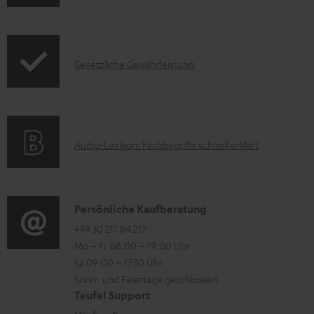
n
k
z
f
t
u
o
F
m
I
Gesetzliche Gewährleistung
r
A
H
n
m
Q
e
f
a
s
r
o
t
u
A
Audio-Lexikon: Fachbegriffe schnell erklärt
r
i
n
u
m
o
t
d
a
n
e
i
K
Persönliche Kaufberatung
t
e
r
o
o
+49 30 217 84 217
i
n
l
Mo – Fr 08:00 – 19:00 Uhr
-
n
o
z
a
Sa 09:00 – 17:30 Uhr
L
t
n
u
Sonn- und Feiertage geschlossen
d
e
a
e
Teufel Support
m
e