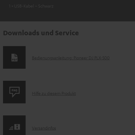
1 × USB-Kabel – Schwarz
Downloads und Service
D
Bedienungsanleitung: Pioneer DJ PLX-500
o
k
u
P
m
Hilfe zu diesem Produkt
r
e
o
n
d
t
I
Versandinfos
u
e