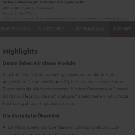
Sicher einkaufen mit 8 Wochen Rückgaberecht
inkl. kostenlosem
Rückversand
Hersteller:
AlphaTheta
Sicherheitshinweise
Ersatzteile
Reparaturen
Software-Updates
Gesetzliche Gewährleistung
BEWERTUNGEN
ACCESSORIES
LIEFERUMFANG
SUPPORT
Highlights
Darum lieben wir dieses Produkt
Eine hohe Qualität ist uns wichtig, deswegen empfiehlt Teufel
ausgewählte Partner wie Pioneer DJ, für ein technisch exzellentes
Zusammenspiel aller Komponenten. Mit dem Plattenspieler Pioneer
DJ PLX-500 legst du klassisch analog auf, spielst deine Vinyl-Schätze
hochwertig ab oder digitalisierst diese.
Die Vorteile im Überblick
DJ-Plattenspieler der Oberklasse mit Direktantrieb und USB-
Anschluss, geeignet für LPs und Singles