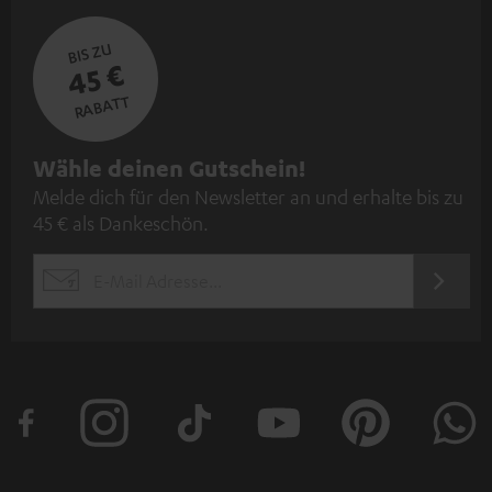
BIS ZU
45 €
RABATT
N
Wähle deinen Gutschein!
Melde dich für den Newsletter an und erhalte bis zu
e
45 € als Dankeschön.
w
s
JETZT
EMAIL
l
ANME
WIDGET
e
t
t
e
r