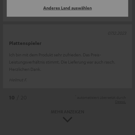
Komplette Bewertung lesen
Anderes Land auswählen
Ole R.
07.12.2023
Plattenspieler
Ich bin mit dem Produkt sehr zufrieden. Das Preis-
Leistungsverhältnis stimmt. Die Lieferung war auch rasch.
Herzlichen Dank.
Helmut F.
*
10
/ 20
automatisiert übersetzt durch
DeepL
MEHR ANZEIGEN