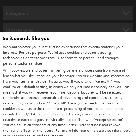
a
n
Kategorien
m
HEIMKINO
e
Unternehmen
l
So it sounds like you
HEIMKINO-KOMPLETTANLAGEN
SUPPORT
d
Teufel Onlineshops
We want to offer you a safe surfing experience that exactly matches your
interests. For this purpose, Teufel uses cookies and other tracking
SOUNDBARS
u
KARRIERE
technologies on these websites - also from third parties - and engages
DEUTSCHLAND
personalization services.
n
STEREO
With cookies, we and other marketing partners process data from you and
PRESSE & MARKETING
g
learn what you like - through your behaviour on our website and information
ÖSTERREICH
SMART HOME
from your terminal device. It's up to you: If you click on
"Reject All"
, you
GESCHÄFTSKUNDEN
confirm our default setting, in which we only activate necessary cookies. This
means that you will receive recommendations, but they will be selected
SCHWEIZ
BLUETOOTH-LAUTSPRECHER
PARTNERPROGRAMM
randomly. You receive personalized advertising and content that is really
relevant to you by clicking
"Accept All"
. Here you agree to the use of all
KOPFHÖRER
cookies as well as to the transfer and processing of your data in countries
NIEDERLANDE
BLOG
outside the EU/EEA. For an individual selection, you can also activate or
deactivate each category individually and confirm with
"Accept selection"
.
BLUETOOTH-KOPFHÖRER
NEWSLETTER
You can adjust all consents at any time under "Data settings" and revoke
BELGIEN
them with effect for the future. For more information, please also take a look
STEREOANLAGEN
at our
privacy policy
and the
imprint
.