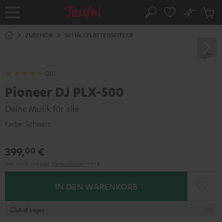
ZUM
NHALT
No
Abs
Startseite
Suche
RINGEN
Artike
im
ZUBEHÖR
SCHALLPLATTENSPIELER
Waren
(20)
Pioneer DJ PLX-500
Deine Musik für alle
Farbe:
Schwarz
399,
€
00
Inkl. MwSt
und zzgl.
Versandkosten
9,99 €
IN DEN WARENKORB
Auf Lager