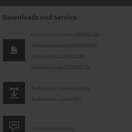
Downloads und Service
D
Konformitätserklärung: SUPREME ON
o
Bedienungsanleitung: SUPREME ON
k
Safety Booklet: SUPREME ON
u
Quick Start Guide: SUPREME ON
m
e
n
p
Teufel Go App - Apple App Store
t
a
Teufel Go App - Google Play
e
g
z
e
u
.
P
Hilfe zu diesem Produkt
m