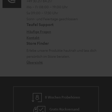
.
o
o
+49 30 217 84 217
i
n
Mo – Fr 08:00 – 19:00 Uhr
l
-
n
o
z
Sa 09:00 – 17:30 Uhr
i
L
t
n
u
Sonn- und Feiertage geschlossen
n
e
a
e
Teufel Support
m
k
x
k
n
Häufige Fragen
V
s
i
Kontakt
t
z
e
Store Finder
.
k
d
u
r
Erlebe unsere Produkte hautnah und lass dich
t
o
a
r
s
persönlich im Store beraten.
i
n
t
G
Übersicht
a
t
e
a
n
l
n
r
d
e
a
_
n
h
8 Wochen Probehören
t
i
i
Gratis Rückversand