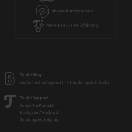
d
e
d
Inhouse Kundenservice
e
Mehr als 45 Jahre Erfahrung
n
Teufel Blog
Audio-Technologien, HiFi-Trends, Tipps & Tricks
Teufel Support
Support & Kontakt
Rückgabe / Rücktritt
Sendungsverfolgung