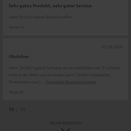
Sehr gutes Produkt, sehr guter Service
Lässt für mich keine Wünsche offen.
Reiner K.
02.08.2024
Ohrhörer
Mein ‚Teufeli‘ typisch Schweiz wir verniedlichen viel. Er schützt
mich in der Bahn von sinnlosen Lärm (Telefon Gespräche,
Streitereien usw.)
Komplette Bewertung lesen
Ranja M.
10
/ 39
MEHR ANZEIGEN