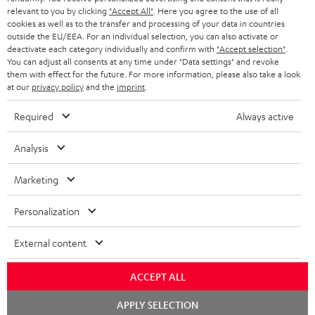
relevant to you by clicking
"Accept All"
. Here you agree to the use of all
KOPFHÖRER
cookies as well as to the transfer and processing of your data in countries
NIEDERLANDE
BLOG
outside the EU/EEA. For an individual selection, you can also activate or
deactivate each category individually and confirm with
"Accept selection"
.
BLUETOOTH-KOPFHÖRER
NEWSLETTER
You can adjust all consents at any time under "Data settings" and revoke
BELGIEN
them with effect for the future. For more information, please also take a look
STEREOANLAGEN
at our
privacy policy
and the
imprint
.
STORES
FRANKREICH
LAUTSPRECHER
Required
Always active
DEINE VORTEILE BEI TEUFEL
POLEN
ULTIMA-SERIE
Analysis
TEUFEL STORY
Technische Änderungen, Tippfehler und Irrtum vorbehalten. Das auf unseren
IN-EAR-KOPFHÖRER
Marketing
SPANIEN
UNSER MANAGEMENT
Fotos abgebildete Zubehör ist nicht im Lieferumfang enthalten. Etwaige
Entsorgungsgebühren für Batterien sind im Preis inbegriffen.
FANSHOP
Personalization
NACHHALTIGKEIT
ITALIEN
©2026 Lautsprecher Teufel GmbH - All rights reserved.
NEUHEITEN
External content
UNSERE WERTE
USA
Impressum
AGB
Datenschutz
Daten-Einstellungen
EU Data Act
BARRIEREFREIHEIT
ACCEPT ALL
Vertrag widerrufen
WEITERE LÄNDER
Chat
APPLY SELECTION
starten