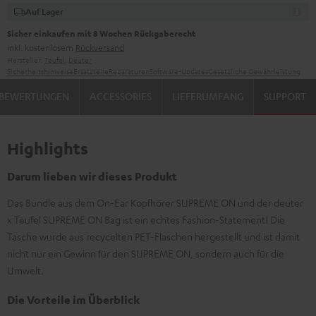
Auf Lager
Sicher einkaufen mit 8 Wochen Rückgaberecht
inkl. kostenlosem
Rückversand
Hersteller:
Teufel
,
Deuter
Sicherheitshinweise
Ersatzteile
Reparaturen
Software-Updates
Gesetzliche Gewährleistung
BEWERTUNGEN
ACCESSORIES
LIEFERUMFANG
SUPPORT
Highlights
Darum lieben wir dieses Produkt
Das Bundle aus dem On-Ear Kopfhörer SUPREME ON und der deuter
x Teufel SUPREME ON Bag ist ein echtes Fashion-Statement! Die
Tasche wurde aus recycelten PET-Flaschen hergestellt und ist damit
nicht nur ein Gewinn für den SUPREME ON, sondern auch für die
Umwelt.
Die Vorteile im Überblick