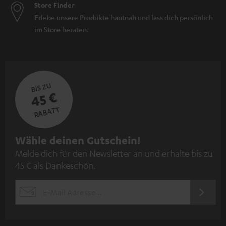
Store Finder
Erlebe unsere Produkte hautnah und lass dich persönlich
im Store beraten.
BIS ZU
45 €
RABATT
N
Wähle deinen Gutschein!
Melde dich für den Newsletter an und erhalte bis zu
e
45 € als Dankeschön.
w
s
JETZT
EMAIL
l
ANME
WIDGET
e