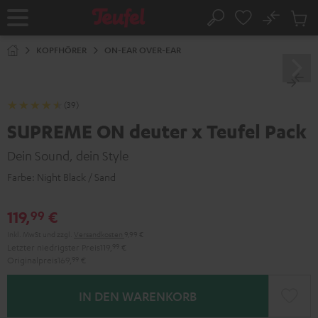
ZUM
NHALT
No
Abs
Startseite
Suche
RINGEN
Artike
im
KOPFHÖRER
ON-EAR OVER-EAR
Waren
(39)
SUPREME ON deuter x Teufel Pack
Dein Sound, dein Style
Farbe:
Night Black / Sand
119,
€
99
Inkl. MwSt
und zzgl.
Versandkosten
9,99 €
Letzter niedrigster Preis
119,
99
€
Originalpreis
169,
99
€
IN DEN WARENKORB