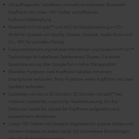
Ohraufliegender, kabelloser und edel verarbeiteter Bluetooth-
Kopfhörer mit Linear-HD-Treiber und effektiver
Außenschalldämpfung
Bluetooth 5.0 mit aptX™ und AAC für Musikstreaming in CD-
ähnlicher Qualität von Spotify, Deezer, Youtube, Apple Music und
Co., NFC für schnelles Pairing
Freisprecheinrichtung mit zwei Mikrofonen und Qualcomm® cVc™
Technologie für kabelloses Telefonieren, Skypen, Facetime,
Sprachsteuerung über Google/Siri in hoher Klangqualität
ShareMe-Funktion: zwei Kopfhörer kabellos mit einem
Smartphone verbinden, Party-Funktion: einen Kopfhörer mit zwei
Geräten verbinden
Laufzeiten von bis zu 30 Stunden, 20 Stunden mit aptX™ bei
mittlerer Lautstärke, Joystick für Musiksteuerung, On-Ear-
Detection: spielt los, sobald der Kopfhörer aufgesetzt wird,
pausiert beim abnehmen
Linear-HD-Treiber mit Neodym-Magneten für präzise Höhen und
starkem Kickbass an jedem Gerät, EQ und weitere Einstellungen
über Teufel Headphones App