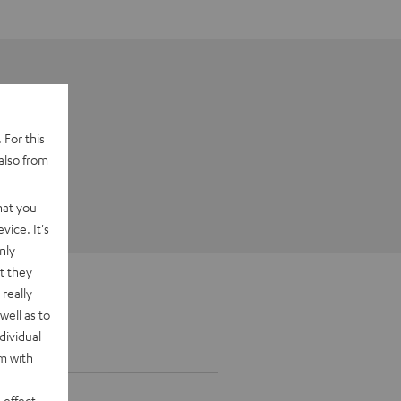
 For this
also from
hat you
vice. It's
nly
t they
really
well as to
dividual
rm with
 effect