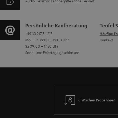
A
Audio-Lexikon: Fachbegriffe schnell erklärt
o
a
Q
u
r
t
s
d
m
i
K
Persönliche Kaufberatung
Teufel 
i
a
+49 30 217 84 217
Häufige Fr
o
o
Mo – Fr 08:00 – 19:00 Uhr
Kontakt
o
t
n
n
Sa 09:00 – 17:30 Uhr
-
Sonn- und Feiertage geschlossen
i
e
t
L
o
n
a
e
n
z
k
x
e
u
t
i
n
m
d
8 Wochen Probehören
k
z
V
a