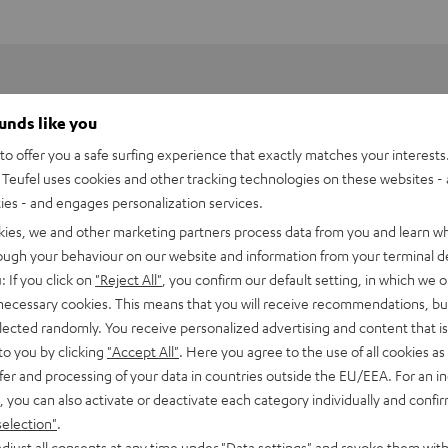
ounds like you
o offer you a safe surfing experience that exactly matches your interests.
Teufel uses cookies and other tracking technologies on these websites - 
ties - and engages personalization services.
kies, we and other marketing partners process data from you and learn w
rough your behaviour on our website and information from your terminal de
: If you click on
"Reject All"
, you confirm our default setting, in which we o
 necessary cookies. This means that you will receive recommendations, bu
elected randomly. You receive personalized advertising and content that is 
to you by clicking
"Accept All"
. Here you agree to the use of all cookies as 
fer and processing of your data in countries outside the EU/EEA. For an in
, you can also activate or deactivate each category individually and confi
selection"
.
djust all consents at any time under "Data settings" and revoke them with