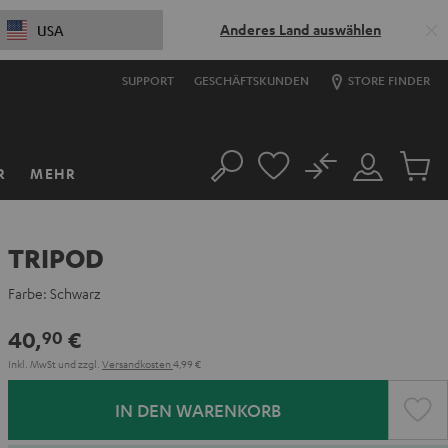
Anderes Land auswählen
USA
SUPPORT
GESCHÄFTSKUNDEN
STORE FINDER
No
R
MEHR
Suche
Mein
Artikel
Konto
im
Warenk
TRIPOD
Farbe:
Schwarz
40,
€
90
Inkl. MwSt
und zzgl.
Versandkosten
4,99 €
IN DEN WARENKORB