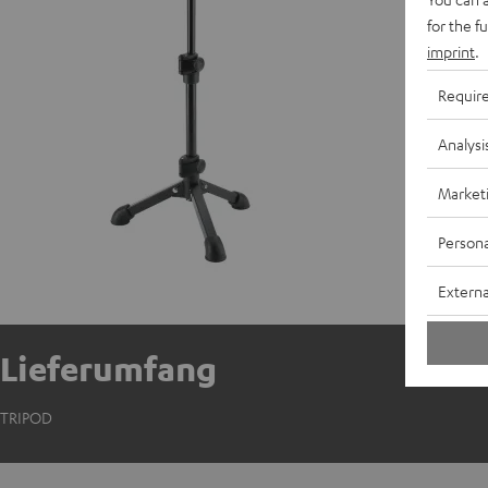
for the f
imprint
.
Requir
Analysi
Market
Persona
Externa
Lieferumfang
TRIPOD