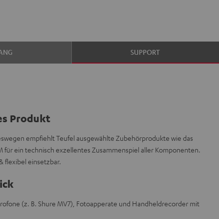
ANG
SUPPORT
es Produkt
 deswegen empfiehlt Teufel ausgewählte Zubehörprodukte wie das
&M für ein technisch exzellentes Zusammenspiel aller Komponenten.
& flexibel einsetzbar.
ick
ikrofone (z. B. Shure MV7), Fotoapperate und Handheldrecorder mit