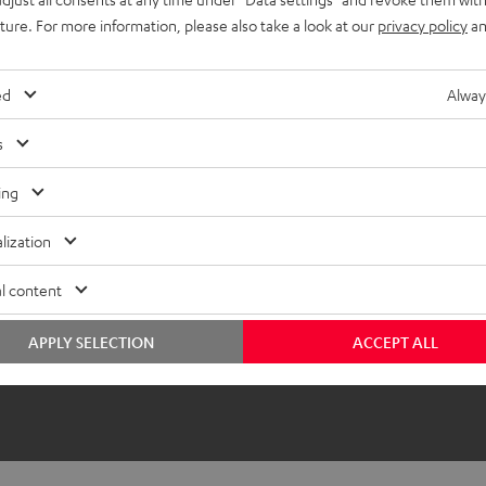
uture. For more information, please also take a look at our
privacy policy
an
ed
Alway
s
ing
lization
l content
APPLY SELECTION
ACCEPT ALL