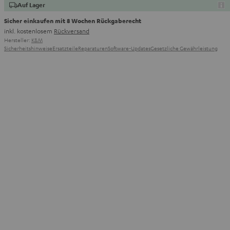
Auf Lager
Sicher einkaufen mit 8 Wochen Rückgaberecht
inkl. kostenlosem
Rückversand
Hersteller:
K&M
Sicherheitshinweise
Ersatzteile
Reparaturen
Software-Updates
Gesetzliche Gewährleistung