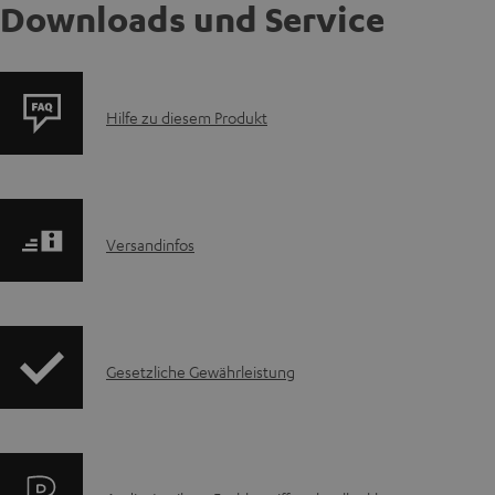
Downloads und Service
P
Hilfe zu diesem Produkt
r
o
I
Versandinfos
d
n
u
f
k
I
Gesetzliche Gewährleistung
o
t
n
r
F
f
m
A