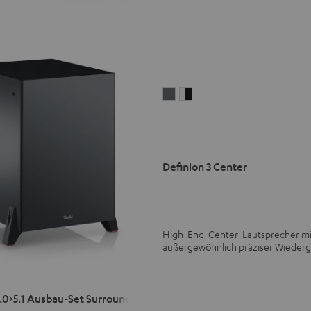
Definion
Definion
3
3
Center
Center
Anthrazit
Weiß
/
Definion 3 Center
Schwarz
High-End-Center-Lautsprecher mi
außergewöhnlich präziser Wieder
N
.0>5.1 Ausbau-Set Surround"