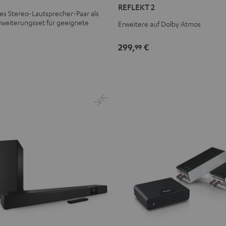
REFLEKT 2
Schwarz
Weiß
ves Stereo-Lautsprecher-Paar als
weiterungsset für geeignete
Erweitere auf Dolby Atmos
299,
€
99