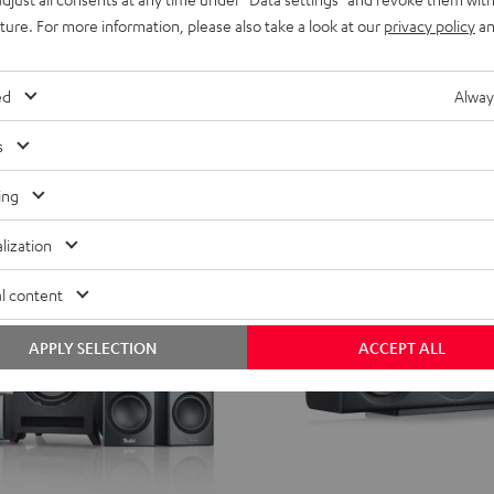
rround Power Edition für
399,
€
99
uture. For more information, please also take a look at our
privacy policy
an
.1-Set"
stärkerem Subwoofer
ed
Alway
s
ing
lization
l content
APPLY SELECTION
ACCEPT ALL