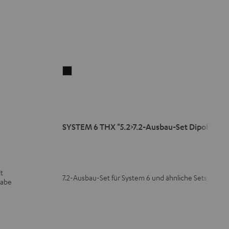
SYSTEM
6
THX
"5.2>7.2-
Ausbau-
SYSTEM 6 THX "5.2>7.2-Ausbau-Set Dipol"
Set
Dipol"
Schwarz
t
7.2-Ausbau-Set für System 6 und ähnliche Sets
gabe