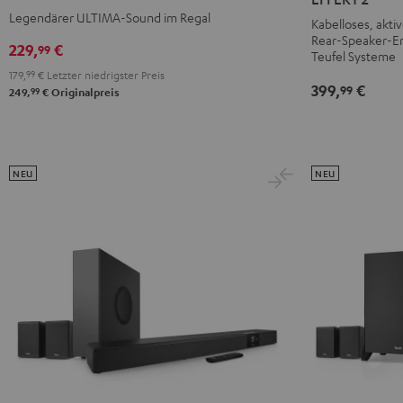
Schwarz
Weiß
Schwarz
Weiß
Legendärer ULTIMA-Sound im Regal
Kabelloses, akti
Rear-Speaker-Er
229,
€
99
Teufel Systeme
179,
99
€
Letzter niedrigster Preis
399,
€
99
99
249,
€
Originalpreis
NEU
NEU