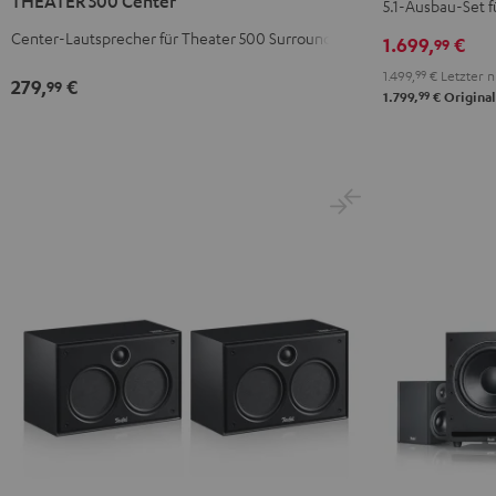
THEATER 500 Center
5.1-Ausbau-Set fü
Center
Ausbau-
Ausbau-
Schwarz
Center-Lautsprecher für Theater 500 Surround
1.699,
€
99
Set
Set
1.499,
99
€
Letzter n
Surround"
Surround
279,
€
99
99
1.799,
€
Original
Anthrazit
Weiß
/
Schwarz