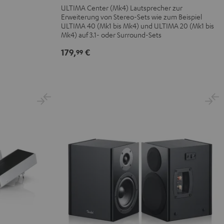
Schwarz
Weiß
ULTIMA Center (Mk4) Lautsprecher zur
Erweiterung von Stereo-Sets wie zum Beispiel
ULTIMA 40 (Mk1 bis Mk4) und ULTIMA 20 (Mk1 bis
Mk4) auf 3.1- oder Surround-Sets
179,
€
99