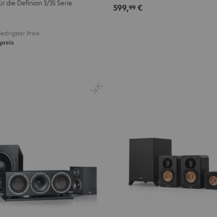
r die Definion 3/3S Serie
599,
€
99
iedrigster Preis
"
preis