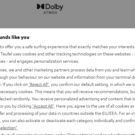
ounds like you
REARSTATION
o offer you a safe surfing experience that exactly matches your interests.
Schwarz
Teufel uses cookies and other tracking technologies on these websites - 
ties - and engages personalization services.
kies, we and other marketing partners process data from you and learn w
REARSTATION
rough your behaviour on our website and information from your terminal de
: If you click on
"Reject All"
, you confirm our default setting, in which we o
 necessary cookies. This means that you will receive recommendations, bu
elected randomly. You receive personalized advertising and content that is 
Ermöglicht kabellose Tonübertragu
to you by clicking
"Accept All"
. Here you agree to the use of all cookies as 
Lautsprecher
fer and processing of your data in countries outside the EU/EEA. For an in
, you can also activate or deactivate each category individually and confi
selection"
.
djust all consents at any time under "Data settings" and revoke them with