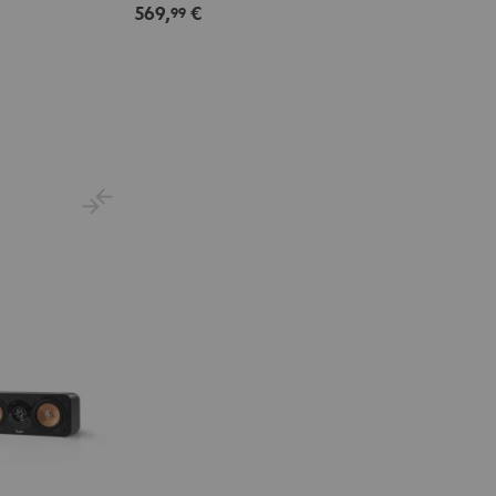
569,
€
99