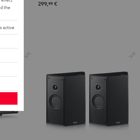
299,
€
99
d the
s active