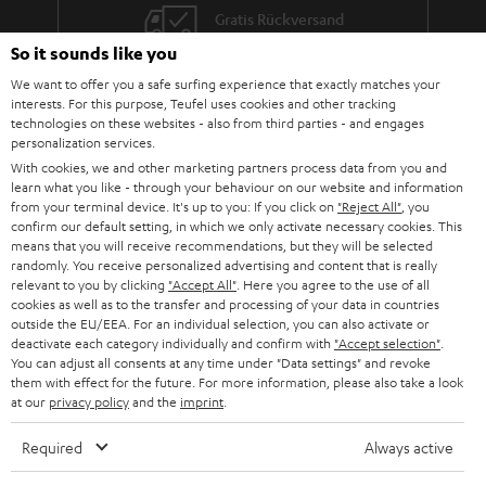
mindestens einen separaten AUX-In Anschluss für externe Geräte, wie den
Gratis Rückversand
geliebten alten Kasettenspieler. Ebenfalls ist ein USB-Anschluss für USB-
Sticks vorhanden. Alle Teufel Verstärker wurdden nochmals mit
So it sounds like you
verbesserten Radiomodulen für den FM/UKW-Radio Empfang ausgestattet
Inhouse Kundenservice
We want to offer you a safe surfing experience that exactly matches your
und ein digitales Empfangsmodul für DAB+ Wiedergabe und ein Bluetooth
interests. For this purpose, Teufel uses cookies and other tracking
Chip wurden integriert.
Mehr als 45 Jahre Erfahrung
technologies on these websites - also from third parties - and engages
Ganz egal ob du einen retro Tag mit deinen Vinylscheiben oder aber
personalization services.
einfach nur ein wenig Radio hören möchtest. Unsere Kombo CD-Player
With cookies, we and other marketing partners process data from you and
erfüllen jeden Musikwunsch und wenn dieser kabellos übertragen werden
learn what you like - through your behaviour on our website and information
soll, reicht es aus einfach Bluetooth im Smartphone oder Tablet zu nutzen.
from your terminal device. It's up to you: If you click on
"Reject All"
, you
confirm our default setting, in which we only activate necessary cookies. This
Ebenfalls haben unsere ULTIMA 20 KOMBO 2, sowie der KB 62 CR (ET)
means that you will receive recommendations, but they will be selected
auch einen separaten Anschluss für deine Kopfhörer integriert. Die Kombo
randomly. You receive personalized advertising and content that is really
Serie kann man in drei Kategorien unterteilen:
relevant to you by clicking
"Accept All"
. Here you agree to the use of all
für kleine Räume von bis zu 20m² empfehlen wir unsere KOMBO 11
cookies as well as to the transfer and processing of your data in countries
Teufel Blog
mit den VT 11 Lautsprechern. USB und ein zusätzlicher Stereo-Cinch
outside the EU/EEA. For an individual selection, you can also activate or
Audio-Technologien, HiFi-Trends, Tipps & Tricks
(Aux In) Eingang, sowie Bluetooth und DAB+ Radio werden
deactivate each category individually and confirm with
"Accept selection"
.
unterstützt.
You can adjust all consents at any time under "Data settings" and revoke
them with effect for the future. For more information, please also take a look
für mittelgroße Räume von 20 - 30 m² empfehlen wir unsere ULTIMA
Teufel Support
at our
privacy policy
and the
imprint
.
20 KOMBO 2, diese verfügt auch über Bluetooth,USB, DAB +. Anders
Support & Kontakt
als bei der KOMBO 11 sind nochmals zusätzliche Cinch Eingänge (Aux
Rückgabe / Rücktritt
Required
Always active
In), ein separater Audioausgang (Rec Out), ein Kopfhöreranschluss
Sendungsverfolgung
(3,5mm Klinke), sowie ein Subwooferausgang für aktive externe