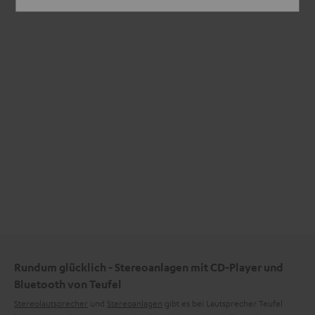
Rundum glücklich - Stereoanlagen mit CD-Player und
Bluetooth von Teufel
Stereolautsprecher
und
Stereoanlagen
gibt es bei Lautsprecher Teufel