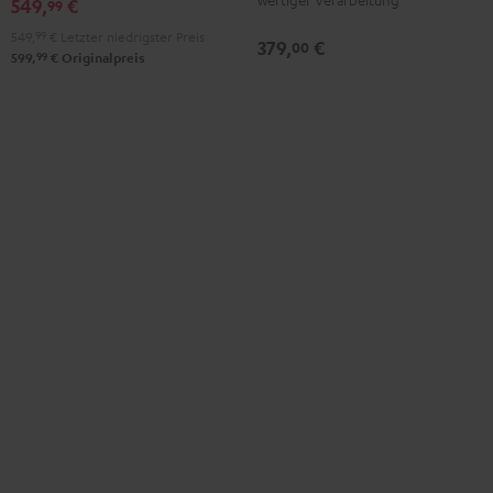
549,
€
99
Night
Black
549,
99
€
Letzter niedrigster Preis
379,
€
00
99
599,
€
Originalpreis