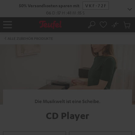
ZUM
50% Versandkosten sparen mit
VKF-72F
NHALT
RINGEN
06
D
:
17
H
:
41
M
:
14
S
No
Abs
Startseite
Suche
Artike
im
ALLE ZUBEHÖR PRODUKTE
Waren
Die Musikwelt ist eine Scheibe.
CD Player