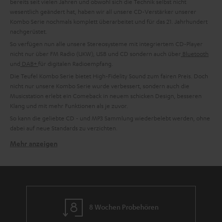
bereits seit vielen Jahren und obwohl sich die Technik selbst nicht
wesentlich geändert hat, haben wir all unsere CD-Verstärker unserer
Kombo Serie nochmals komplett überarbeitet und für das 21. Jahrhundert
nachgerüstet.
So verfügen nun alle unsere Stereosysteme mit integriertem CD-Player
nicht nur über FM Radio (UKW), USB und CD sondern auch über
Bluetooth
und
DAB+
für digitalen Radioempfang.
Die Teufel Kombo Serie bietet High-Fidelity Sound zum fairen Preis. Doch
nicht nur unsere Kombo Serie wurde verbessert, sondern auch die
Musicstation erlebt ein Comeback in neuem schicken Design, besseren
Klang und mit mehr Funktionen als je zuvor.
So kann die geliebte CD - und MP3 Sammlung wiederbelebt werden, ohne
dabei auf neue Standards zu verzichten.
Mehr anzeigen
Mehr Funktionen, besserer Sound
Selbstverständlich legen wir großen Wert auf Funktionalität und auch auf
Vielseitigkeit. Daher können unsere CD-Player problemlos Musik-CDs, CD-
R/CD-RWs und MP3s, WAV und WMA Dateien wiedergeben. So kannst du
auch deiner alten MP3 Sammlung auf CDs nochmal Leben einhauchen.
Aber auch weitere Anschlussmöglichkeiten sind bei unserer Kombo Serie
8 Wochen Probehören
keine Seltenheit, sondern die Regel. So verfügt jeder CD-Verstärker über