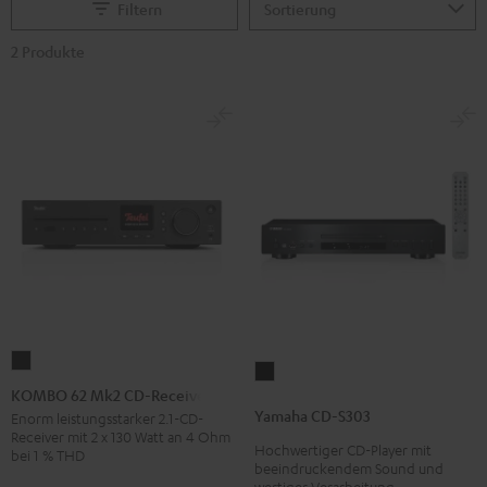
Filtern
2 Produkte
KOMBO
Yamaha
62
KOMBO 62 Mk2 CD-Receiver
CD-
Mk2
Yamaha CD-S303
Enorm leistungsstarker 2.1-CD-
S303
Receiver mit 2 x 130 Watt an 4 Ohm
CD-
Hochwertiger CD-Player mit
Schwarz
bei 1 % THD
Receiver
beeindruckendem Sound und
wertiger Verarbeitung