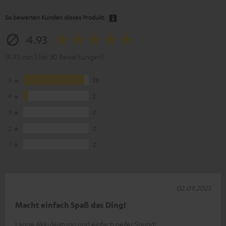
So bewerten Kunden dieses Produkt
4.93
(4.93 von 5 bei 30 Bewertungen)
5
28
4
2
3
0
2
0
1
0
02.09.2025
Macht einfach Spaß das Ding!
Lange Akkuleistung und einfach geiler Sound!