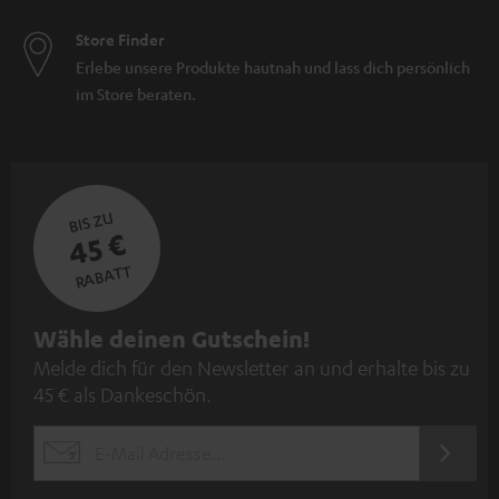
Store Finder
Erlebe unsere Produkte hautnah und lass dich persönlich
im Store beraten.
BIS ZU
45 €
RABATT
N
Wähle deinen Gutschein!
Melde dich für den Newsletter an und erhalte bis zu
e
45 € als Dankeschön.
w
s
JETZT
EMAIL
l
ANME
WIDGET