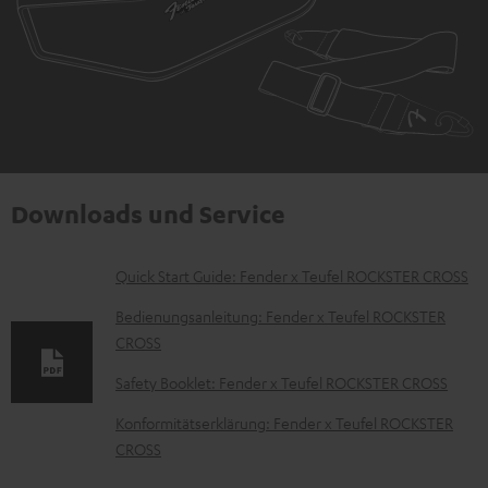
Downloads und Service
D
Quick Start Guide: Fender x Teufel ROCKSTER CROSS
o
Bedienungsanleitung: Fender x Teufel ROCKSTER
k
CROSS
u
Safety Booklet: Fender x Teufel ROCKSTER CROSS
m
Konformitätserklärung: Fender x Teufel ROCKSTER
e
CROSS
n