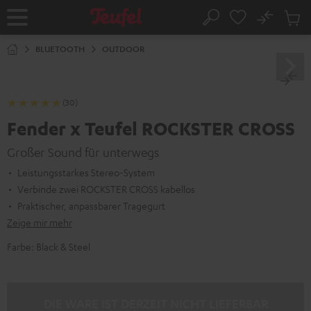
ZUM
NHALT
No
Abs
Startseite
Suche
RINGEN
Artike
im
BLUETOOTH
OUTDOOR
Waren
(30)
Fender x Teufel ROCKSTER CROSS
Großer Sound für unterwegs
Leistungsstarkes Stereo-System
Verbinde zwei ROCKSTER CROSS kabellos
Praktischer, anpassbarer Tragegurt
Zeige mir mehr
Farbe:
Black & Steel
DIE WARE IST DERZEIT NICHT LIEFERBAR