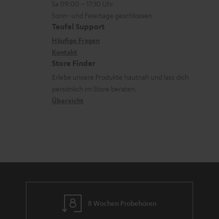
Sa 09:00 – 17:30 Uhr
d
L
t
n
Sonn- und Feiertage geschlossen
e
e
a
e
Teufel Support
n
x
k
n
Häufige Fragen
i
Kontakt
t
z
Store Finder
k
d
u
Erlebe unsere Produkte hautnah und lass dich
o
a
r
persönlich im Store beraten.
n
t
G
Übersicht
e
a
n
r
a
n
t
i
e
8 Wochen Probehören