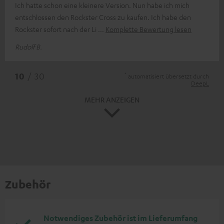
Ich hatte schon eine kleinere Version. Nun habe ich mich
entschlossen den Rockster Cross zu kaufen. Ich habe den
Rockster sofort nach der Li
Komplette Bewertung lesen
Rudolf B.
*
10
/ 30
automatisiert übersetzt durch
DeepL
MEHR ANZEIGEN
Zubehör
Notwendiges Zubehör ist im Lieferumfang