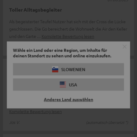
Toller Alltagsbegleiter
Als begeisterter Teufel Nutzer hat sich mit der Cross die Lücke
geschlossen. Die Go bereichert die Wohnwelt die Air den Keller
und den Garte
Komplette Bewertung lesen
David B.
Wähle ein Land oder eine Region, um Inhalte für
deinen Standort zu sehen und online einzukaufen.
05.08.2025
SLOWENIEN
Sehr schöne Zusammenarbeit Fender - Teufel!
USA
Ich verwende 2x Rockster Cross zur mobilen
Bassgitarrenverstärkung, Sehr schöner runder Bass-Ton
Anderes Land auswählen
Wetterfestes Gehäuse Gewicht ist sehr gu
Komplette Bewertung lesen
Jos V.
(automatisch übersetzt *)