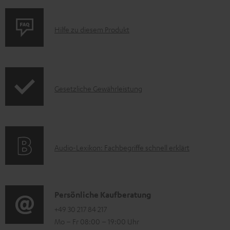
t
e
P
Hilfe zu diesem Produkt
z
r
u
o
m
d
H
I
Gesetzliche Gewährleistung
u
e
n
k
r
f
t
u
o
F
n
A
Audio-Lexikon: Fachbegriffe schnell erklärt
r
A
t
u
m
Q
e
d
a
s
r
i
K
Persönliche Kaufberatung
t
l
o
o
+49 30 217 84 217
i
Mo – Fr 08:00 – 19:00 Uhr
a
-
n
o