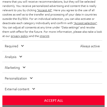
means that you will receive recommendations, but they will be selected
SCHWEIZ
BLUETOOTH-LAUTSPRECHER
PARTNERPROGRAMM
randomly. You receive personalized advertising and content that is really
relevant to you by clicking
"Accept All"
. Here you agree to the use of all
KOPFHÖRER
cookies as well as to the transfer and processing of your data in countries
NIEDERLANDE
BLOG
outside the EU/EEA. For an individual selection, you can also activate or
deactivate each category individually and confirm with
"Accept selection"
.
BLUETOOTH-KOPFHÖRER
NEWSLETTER
You can adjust all consents at any time under "Data settings" and revoke
BELGIEN
them with effect for the future. For more information, please also take a look
STEREOANLAGEN
at our
privacy policy
and the
imprint
.
STORES
FRANKREICH
LAUTSPRECHER
Required
Always active
DEINE VORTEILE BEI TEUFEL
POLEN
ULTIMA-SERIE
Analysis
TEUFEL STORY
Technische Änderungen, Tippfehler und Irrtum vorbehalten. Das auf unseren
IN-EAR-KOPFHÖRER
Marketing
SPANIEN
UNSER MANAGEMENT
Fotos abgebildete Zubehör ist nicht im Lieferumfang enthalten. Etwaige
Entsorgungsgebühren für Batterien sind im Preis inbegriffen.
FANSHOP
Personalization
NACHHALTIGKEIT
ITALIEN
©2026 Lautsprecher Teufel GmbH - All rights reserved.
NEUHEITEN
External content
UNSERE WERTE
USA
Impressum
AGB
Datenschutz
Daten-Einstellungen
EU Data Act
BARRIEREFREIHEIT
ACCEPT ALL
Vertrag widerrufen