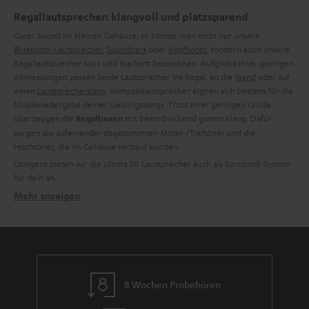
Regallautsprecher: klangvoll und platzsparend
Guter Sound im kleinen Gehäuse, so könnte man nicht nur unsere
Bluetooth-Lautsprecher
,
Soundbars
oder
Kopfhörer
, sondern auch unsere
Regallautsprecher kurz und markant bezeichnen. Aufgrund ihrer geringen
Abmessungen passen beide Lautsprecher ins Regal, an die
Wand
oder auf
einen
Lautsprecherstativ
. Kompaktlautsprecher eignen sich bestens für die
Musikwiedergabe deiner Lieblingssongs. Trotz Ihrer geringen Größe
überzeugen die
mit beeindruckend gutem Klang. Dafür
Regalboxen
sorgen die aufeinander abgestimmten Mittel-/Tieftöner und die
Hochtöner, die im Gehäuse verbaut wurden.
Übrigens bieten wir die Ultima 20 Lautsprecher auch als Surround-System
für dein
an.
Mehr anzeigen
Welche Regallautsprecher-Modelle gibt es?
Wir unterscheiden bei unseren
Lautsprechern
grundsätzlich zwischen zwei
Arten:
.
Passive und aktive Lautsprecher
von Teufel sind reine
Stereo-Boxen
, die
Alle passiven Regallautsprecher
am
Verstärker oder AV-Receiver
angeschlossen werden müssen. Durch ihr
dezentes Design passen die Regalboxen grundsätzlich zu deinen bereits
8 Wochen Probehören
vorhandenen HiFi-Geräten. Natürlich haben wir auch entsprechende Mini-