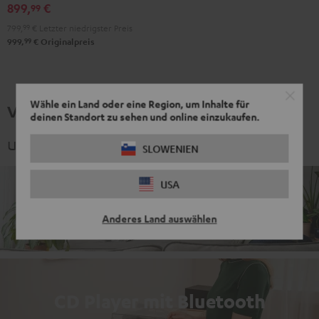
Schwarz
899,
€
99
799,
99
€
Letzter niedrigster Preis
99
999,
€
Originalpreis
Wähle ein Land oder eine Region, um Inhalte für
Verwandte Themen
deinen Standort zu sehen und online einzukaufen.
und spannende Kategorien
SLOWENIEN
USA
Komplettanlagen
Anderes Land auswählen
CD Player mit Bluetooth