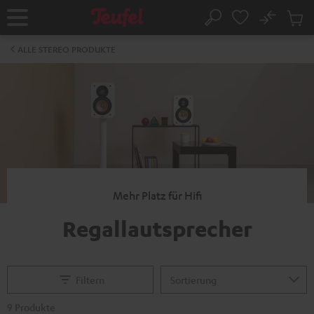
ZUM
NHALT
No
Abs
Startseite
Suche
RINGEN
Artike
im
ALLE STEREO PRODUKTE
Waren
Mehr Platz für Hifi
Regallautsprecher
Filtern
9 Produkte