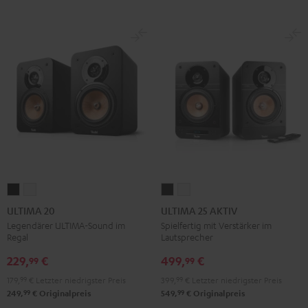
ULTIMA
ULTIMA
ULTIMA
ULTIMA
20
20
25
25
ULTIMA 20
ULTIMA 25 AKTIV
Schwarz
Weiß
AKTIV
AKTIV
Legendärer ULTIMA-Sound im
Spielfertig mit Verstärker im
Regal
Lautsprecher
Night
Pure
Black
White
229,
€
499,
€
99
99
179,
99
€
Letzter niedrigster Preis
399,
99
€
Letzter niedrigster Preis
99
99
249,
€
Originalpreis
549,
€
Originalpreis