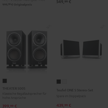
549,
€
99
99
999,
€
Originalpreis
THEATER
Teufel
Teufel
500S
ONE
ONE
THEATER 500S
Teufel ONE S Stereo-Set
Schwarz
S
S
Klassische Regallautsprecher für
Spare im Doppelpack
hohe Ansprüche
Stereo-
Stereo-
439,
€
99
Set
Set
399,
€
99