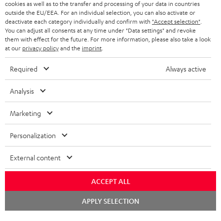
cookies as well as to the transfer and processing of your data in countries
outside the EU/EEA. For an individual selection, you can also activate or
deactivate each category individually and confirm with
"Accept selection"
.
You can adjust all consents at any time under "Data settings" and revoke
them with effect for the future. For more information, please also take a look
at our
privacy policy
and the
imprint
.
Required
Always active
Teufel Blog
Analysis
Audio-Technologien, HiFi-Trends, Tipps & Tricks
Marketing
Teufel Support
Support & Kontakt
Personalization
Rückgabe / Rücktritt
Sendungsverfolgung
External content
Store Finder
ACCEPT ALL
Erlebe unsere Produkte hautnah und lass dich persönlich
Chat
APPLY SELECTION
im Store beraten.
starten