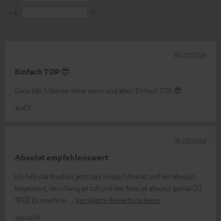
1
0
30.07.2026
Einfach TOP 😎
Ganz klar 5 Sterne ohne wenn und aber. Einfach TOP 😎
Ralf F.
31.03.2026
Absolut empfehlenswert
Ich hab das Produkt jetzt seit knapp 1 Monat und bin absolut
begeistert, den Klang ist toll und der Bass ist absolut genial 👌🏼
🫶🏻 Es macht ei
Komplette Bewertung lesen
Jesuel P.