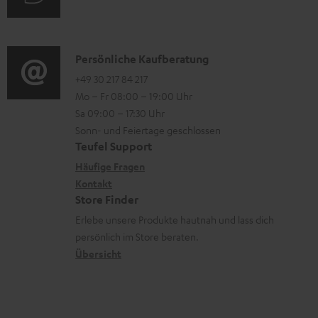
i
e
u
m
o
n
d
a
n
i
K
Persönliche Kaufberatung
t
e
o
o
+49 30 217 84 217
i
n
Mo – Fr 08:00 – 19:00 Uhr
-
n
o
z
Sa 09:00 – 17:30 Uhr
L
t
n
u
Sonn- und Feiertage geschlossen
e
a
e
Teufel Support
m
x
k
n
Häufige Fragen
V
i
Kontakt
t
z
e
Store Finder
k
d
u
r
Erlebe unsere Produkte hautnah und lass dich
o
a
r
s
persönlich im Store beraten.
n
t
G
Übersicht
a
e
a
n
n
r
d
a