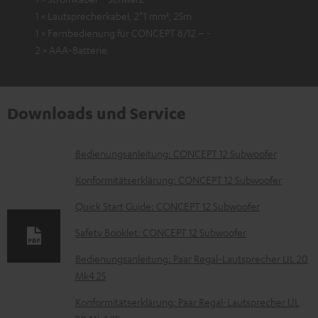
1 × Lautsprecherkabel, 2*1 mm², 25m
1 × Fernbedienung für CONCEPT 8/12 – -
2 × AAA-Batterie
Downloads und Service
D
Bedienungsanleitung: CONCEPT 12 Subwoofer
o
Konformitätserklärung: CONCEPT 12 Subwoofer
k
Quick Start Guide: CONCEPT 12 Subwoofer
u
Safety Booklet: CONCEPT 12 Subwoofer
m
e
Bedienungsanleitung: Paar Regal-Lautsprecher UL 20
Mk4 25
n
t
Konformitätserklärung: Paar Regal-Lautsprecher UL