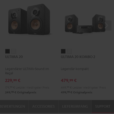
ULTIMA
ULTIMA
ULTIMA
ULTIMA
ULTIMA 20
ULTIMA 20 KOMBO 2
20
20
20
20
Schwarz
Weiß
KOMBO
KOMBO
Legendärer ULTIMA-Sound im
Legendär kompakt
2
2
Regal
Schwarz
Weiß
229,
€
479,
€
99
99
179,
99
€
Letzter niedrigster Preis
449,
99
€
Letzter niedrigster Preis
99
99
249,
€
Originalpreis
499,
€
Originalpreis
BEWERTUNGEN
ACCESSORIES
LIEFERUMFANG
SUPPORT