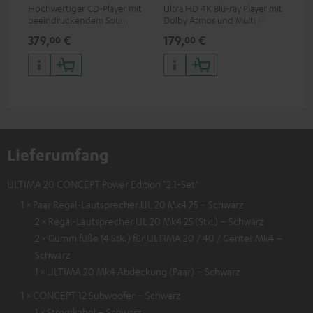
Hochwertiger CD-Player mit
Ultra HD 4K Blu-ray Player mit
Ver
beeindruckendem Sound und
Dolby Atmos und Multi HDR-
Kab
wertiger Verarbeitung
Unterstützung inklusive
mm
379,
€
179,
€
19
00
00
HDR10+ für eine überragende
Bildqualität mit lebensechten
Kontrasten und Farben
Lieferumfang
ULTIMA 20 CONCEPT Power Edition "2.1-Set"
1 × Paar Regal-Lautsprecher UL 20 Mk4 25 – Schwarz
2 × Regal-Lautsprecher UL 20 Mk4 25 (Stk.) – Schwarz
2 × Gummifüße (4 Stk.) für ULTIMA 20 / 40 / Center Mk4 –
Schwarz
1 × ULTIMA 20 Mk4 Abdeckung (Paar) – Schwarz
1 × CONCEPT 12 Subwoofer – Schwarz
1 × Stromkabel – Schwarz