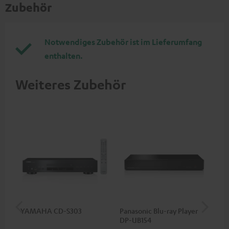
Zubehör
Notwendiges Zubehör ist im Lieferumfang
enthalten.
Weiteres Zubehör
YAMAHA CD-S303
Panasonic Blu-ray Player
1,5
DP-UB154
C7