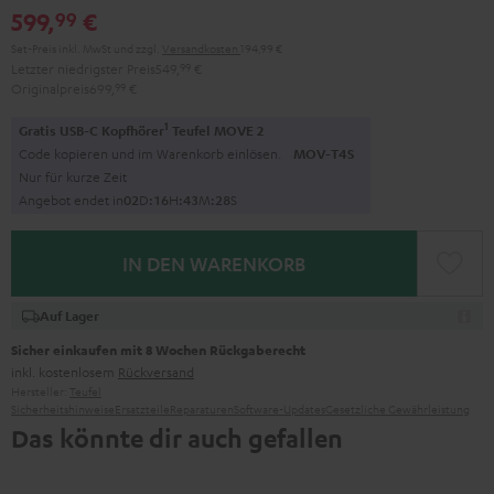
599,
€
99
Set-Preis inkl. MwSt
und zzgl.
Versandkosten
194,99 €
Letzter niedrigster Preis
549,
99
€
Originalpreis
699,
99
€
1
Gratis USB-C Kopfhörer
Teufel MOVE 2
Code kopieren und im Warenkorb einlösen.
MOV-T4S
Nur für kurze Zeit
Angebot endet in
0
2
D
:
1
6
H
:
4
3
M
:
2
7
S
IN DEN WARENKORB
Auf Lager
Sicher einkaufen mit 8 Wochen Rückgaberecht
inkl. kostenlosem
Rückversand
Hersteller:
Teufel
Sicherheitshinweise
Ersatzteile
Reparaturen
Software-Updates
Gesetzliche Gewährleistung
Das könnte dir auch gefallen