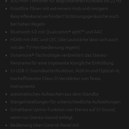
300-mm-Tieftöner für abgrundtiefen Kickbass bis 22 Hz
Frontfire-Töner mit extremem Hub und riesigem
Bassreflexkanal verhindert Strömungsgeräusche auch
bei hohen Pegeln
Bluetooth 5.0 mit Qualcomm® aptX™ und AAC
HDMI mit ARC und CEC (die Lautstärke lässt sich auch
mit der TV-Fernbedienung regeln)
Dynamore®-Technologie verbreitert das Stereo-
Panorama für eine imposante klangliche Einhüllung
5.1-USB-C-Soundkartenfunktion, AUX-In und Optical-In,
hocheffizienter Class-D-Verstärker von Texas
Instruments
automatisches Aufwachen aus dem Standby
Klangeinstellungen für unterschiedliche Aufstellungen
Schaltbare Upmix-Funktion von Stereo auf 5.1-Sound,
wenn nur Stereo-Sound anliegt
Bedienung über Control-Panel mit