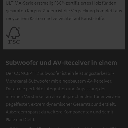
ULTIMA-Serie erstmalig FSC®-zertifiziertes Holz für den
gesamten Korpus. Zudem ist die Verpackung komplett aus
recyceltem Karton und verzichtet auf Kunststoffe.
Subwoofer und AV-Receiver in einem
Der CONCEPT 12 Subwoofer ist ein leistungsstarker 5.1-
Mehrkanal-Subwoofer mit eingebautem AV-Receiver.
Durch die perfekte Integration und Anpassung der
internen Verstärker an die entsprechenden Töner wird ein
pegelfester, extrem dynamischer Gesamtsound erzielt.
Außerdem sparst du weitere Komponenten und damit
Platz und Geld.