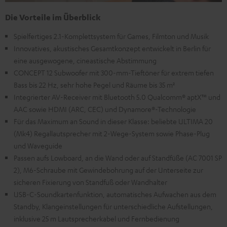
Die Vorteile im Überblick
Spielfertiges 2.1-Komplettsystem für Games, Filmton und Musik
Innovatives, akustisches Gesamtkonzept entwickelt in Berlin für
eine ausgewogene, cineastische Abstimmung
CONCEPT 12 Subwoofer mit 300-mm-Tieftöner für extrem tiefen
Bass bis 22 Hz, sehr hohe Pegel und Räume bis 35 m²
Integrierter AV-Receiver mit Bluetooth 5.0 Qualcomm® aptX™ und
AAC sowie HDMI (ARC, CEC) und Dynamore®-Technologie
Für das Maximum an Sound in dieser Klasse: beliebte ULTIMA 20
(Mk4) Regallautsprecher mit 2-Wege-System sowie Phase-Plug
und Waveguide
Passen aufs Lowboard, an die Wand oder auf Standfüße (AC 7001 SP
2), M6-Schraube mit Gewindebohrung auf der Unterseite zur
sicheren Fixierung von Standfuß oder Wandhalter
USB-C-Soundkartenfunktion, automatisches Aufwachen aus dem
Standby, Klangeinstellungen für unterschiedliche Aufstellungen,
inklusive 25 m Lautsprecherkabel und Fernbedienung