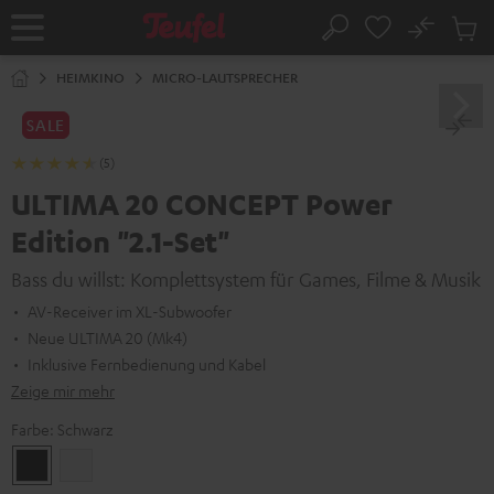
ZUM
NHALT
No
Abs
Startseite
Suche
RINGEN
Artike
im
HEIMKINO
MICRO-LAUTSPRECHER
Waren
SALE
(5)
ULTIMA 20 CONCEPT Power
Edition "2.1-Set"
Bass du willst: Komplettsystem für Games, Filme & Musik
AV-Receiver im XL-Subwoofer
Neue ULTIMA 20 (Mk4)
Inklusive Fernbedienung und Kabel
Zeige mir mehr
Farbe:
Schwarz
Schwarz
Weiß