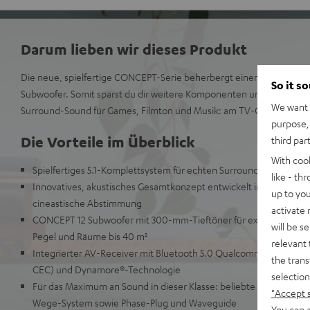
Darum lieben wir dieses Produkt
Die neue, spielfertige CONCEPT-Serie beherbergt einen optimal an
So it s
Subwoofer. Somit sparst du dir weitere Komponenten und genießt 
We want t
Surround-Sound für Games, Filmton und Musik: am TV-Gerät oder di
purpose, 
Die Vorteile im Überblick
third par
With coo
Spielfertiges 5.1-Komplettsystem für echten Surround-Sound bei
like - th
Innovatives, akustisches Gesamtkonzept entwickelt in Berlin für
up to you
cineastische Abstimmung
activate
CONCEPT 12 Subwoofer mit 300-mm-Tieftöner für extrem tiefen K
will be s
Pegel und Räume bis 40 m²
relevant 
Integrierter AV-Receiver mit Bluetooth 5.0 Qualcomm® aptX™ u
the trans
CEC) und Dynamore®-Technologie
selection
Für das Maximum an Sound in dieser Klasse: beliebte ULTIMA 20 R
"Accept 
Wege-System sowie Phase-Plug und Waveguide
You can a