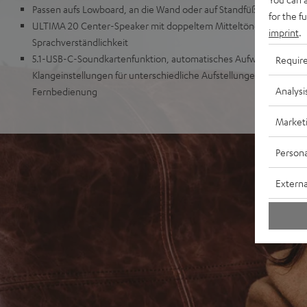
Passen aufs Lowboard, an die Wand oder auf Standfüße
for the f
ULTIMA 20 Center-Speaker mit doppeltem Mitteltöner für eine s
imprint
.
Sprachverständlichkeit
5.1-USB-C-Soundkartenfunktion, automatisches Aufwachen aus 
Requir
Klangeinstellungen für unterschiedliche Aufstellungen, inklusive
Analysi
Fernbedienung
Market
Persona
Externa