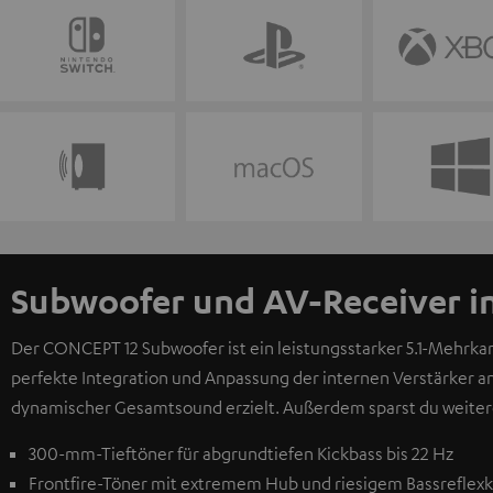
Subwoofer und AV-Receiver i
Der CONCEPT 12 Subwoofer ist ein leistungsstarker 5.1-Mehrk
perfekte Integration und Anpassung der internen Verstärker a
dynamischer Gesamtsound erzielt. Außerdem sparst du weiter
300-mm-Tieftöner für abgrundtiefen Kickbass bis 22 Hz
Frontfire-Töner mit extremem Hub und riesigem Bassreflex