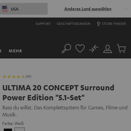
Anderes Land auswählen
USA
SUPPORT
GESCHÄFTSKUNDEN
STORE FINDER
No
R
MEHR
Suche
Mein
Artikel
Konto
im
Warenk
(19)
ULTIMA 20 CONCEPT Surround
Power Edition "5.1-Set"
Bass du willst. Das Komplettsystem für Games, Filme und
Musik.
Farbe:
Weiß