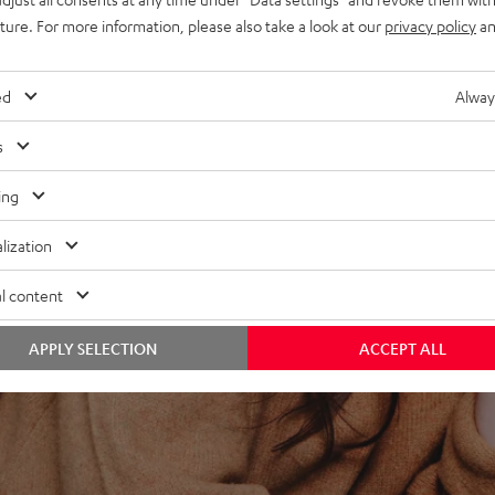
uture. For more information, please also take a look at our
privacy policy
an
ehr gute
dem Standby,
ed
Alway
 25 m Lautsprecherkabel und
s
ing
lization
l content
APPLY SELECTION
ACCEPT ALL