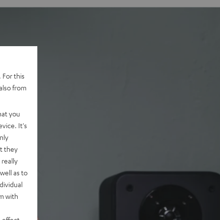
 For this
also from
hat you
vice. It's
nly
t they
really
well as to
dividual
rm with
 effect