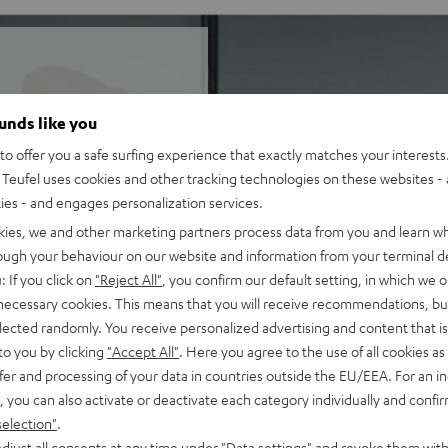
gepassten AV-Receiver im
ounds like you
massiven, beeindruckenden
o offer you a safe surfing experience that exactly matches your interests.
rekt am PC.
Teufel uses cookies and other tracking technologies on these websites - 
ties - and engages personalization services.
kies, we and other marketing partners process data from you and learn w
 Games, Filmton und Musik
rough your behaviour on our website and information from your terminal de
 eine ausgewogene,
: If you click on
"Reject All"
, you confirm our default setting, in which we o
 necessary cookies. This means that you will receive recommendations, bu
ickbass bis 22 Hz, sehr hohe
elected randomly. You receive personalized advertising and content that is 
to you by clicking
"Accept All"
. Here you agree to the use of all cookies as 
nd AAC sowie HDMI (ARC,
fer and processing of your data in countries outside the EU/EEA. For an in
, you can also activate or deactivate each category individually and confi
egallautsprecher mit 2-
selection"
.
djust all consents at any time under "Data settings" and revoke them with