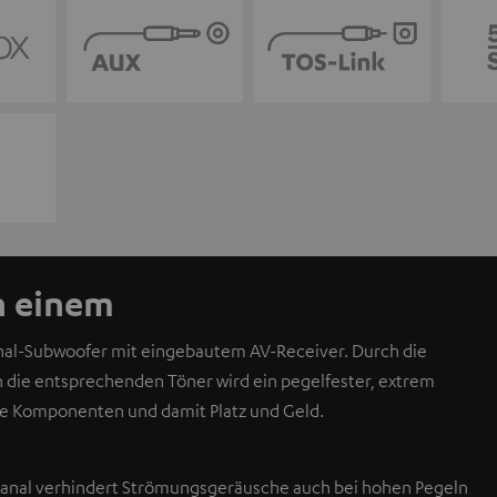
n einem
anal-Subwoofer mit eingebautem AV-Receiver. Durch die
n die entsprechenden Töner wird ein pegelfester, extrem
e Komponenten und damit Platz und Geld.
kanal verhindert Strömungsgeräusche auch bei hohen Pegeln