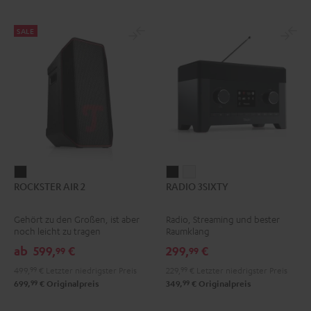
SALE
ROCKSTER
RADIO
RADIO
ROCKSTER AIR 2
RADIO 3SIXTY
AIR
3SIXTY
3SIXTY
2
Schwarz
Weiß
Gehört zu den Großen, ist aber
Radio, Streaming und bester
Schwarz
noch leicht zu tragen
Raumklang
ab
599,
€
299,
€
99
99
499,
99
€
Letzter niedrigster Preis
229,
99
€
Letzter niedrigster Preis
99
99
699,
€
Originalpreis
349,
€
Originalpreis