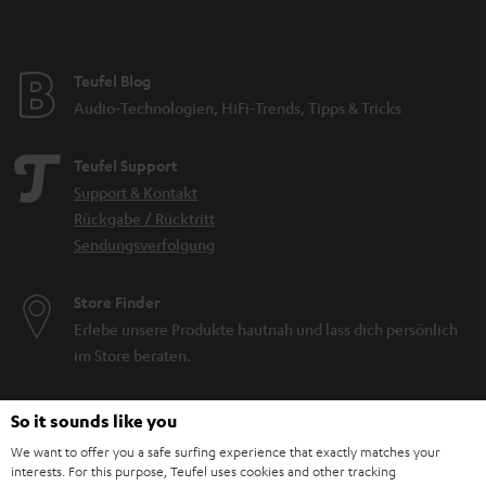
Teufel Blog
Audio-Technologien, HiFi-Trends, Tipps & Tricks
Teufel Support
Support & Kontakt
Rückgabe / Rücktritt
Sendungsverfolgung
Store Finder
Erlebe unsere Produkte hautnah und lass dich persönlich
im Store beraten.
So it sounds like you
We want to offer you a safe surfing experience that exactly matches your
interests. For this purpose, Teufel uses cookies and other tracking
BIS ZU