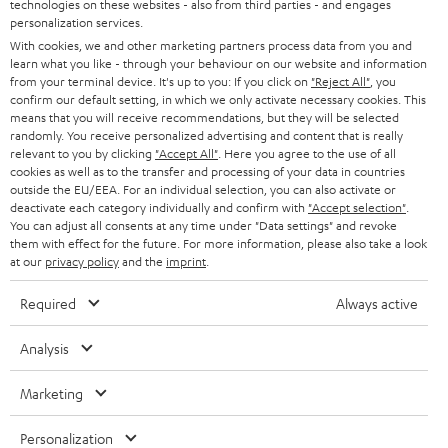
technologies on these websites - also from third parties - and engages
45 €
personalization services.
RABATT
With cookies, we and other marketing partners process data from you and
learn what you like - through your behaviour on our website and information
from your terminal device. It's up to you: If you click on
"Reject All"
, you
N
Wähle deinen Gutschein!
confirm our default setting, in which we only activate necessary cookies. This
means that you will receive recommendations, but they will be selected
Melde dich für den Newsletter an und erhalte bis zu
e
randomly. You receive personalized advertising and content that is really
45 € als Dankeschön.
w
relevant to you by clicking
"Accept All"
. Here you agree to the use of all
cookies as well as to the transfer and processing of your data in countries
s
outside the EU/EEA. For an individual selection, you can also activate or
deactivate each category individually and confirm with
"Accept selection"
JETZT
.
EMAIL
l
ANME
You can adjust all consents at any time under "Data settings" and revoke
WIDGET
e
them with effect for the future. For more information, please also take a look
at our
privacy policy
and the
imprint
.
t
Required
Always active
t
e
Analysis
r
Marketing
a
n
Kategorien
Personalization