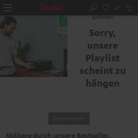
ZUM
NHALT
No
Abs
Fehler 404: Seite nicht
Startseite
Suche
RINGEN
Artike
gefunden
im
Waren
Sorry,
unsere
Playlist
scheint zu
hängen
ZUR STARTSEITE
Stöbere durch unsere Bestseller.