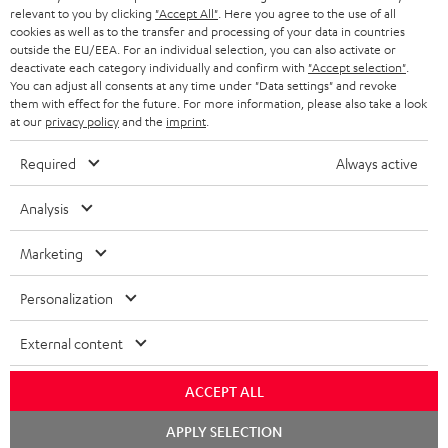
relevant to you by clicking
"Accept All"
. Here you agree to the use of all
KOPFHÖRER
cookies as well as to the transfer and processing of your data in countries
NIEDERLANDE
BLOG
outside the EU/EEA. For an individual selection, you can also activate or
deactivate each category individually and confirm with
"Accept selection"
.
BLUETOOTH-KOPFHÖRER
NEWSLETTER
You can adjust all consents at any time under "Data settings" and revoke
BELGIEN
them with effect for the future. For more information, please also take a look
STEREOANLAGEN
at our
privacy policy
and the
imprint
.
STORES
FRANKREICH
LAUTSPRECHER
Required
Always active
DEINE VORTEILE BEI TEUFEL
POLEN
ULTIMA-SERIE
Analysis
TEUFEL STORY
Technische Änderungen, Tippfehler und Irrtum vorbehalten. Das auf unseren
IN-EAR-KOPFHÖRER
Marketing
SPANIEN
UNSER MANAGEMENT
Fotos abgebildete Zubehör ist nicht im Lieferumfang enthalten. Etwaige
Entsorgungsgebühren für Batterien sind im Preis inbegriffen.
FANSHOP
Personalization
NACHHALTIGKEIT
ITALIEN
©2026 Lautsprecher Teufel GmbH - All rights reserved.
NEUHEITEN
External content
UNSERE WERTE
USA
Impressum
AGB
Datenschutz
Daten-Einstellungen
EU Data Act
BARRIEREFREIHEIT
ACCEPT ALL
Vertrag widerrufen
WEITERE LÄNDER
Chat
APPLY SELECTION
starten