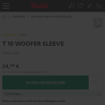
ZUM
NHALT
No
Abs
Startseite
Suche
RINGEN
Artike
im
ZUBEHÖR
TASCHEN UND SCHUTZHÜLLEN
Waren
(38)
T 10 WOOFER SLEEVE
Farbe:
Grau
24,
€
99
Inkl. MwSt
und zzgl.
Versandkosten
0,00 €
IN DEN WARENKORB
Auf Lager
Sicher einkaufen mit 8 Wochen Rückgaberecht