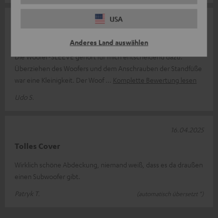
USA
17.06.2025
Passt optisch
Anderes Land auswählen
Die Woofer-SLEEVE gehört für mich entscheidend dazu.
Überziehen des Woofers und dem Anschrauben der Standfüße
war eine Kleinigkeit. Der Woof
Komplette Bewertung lesen
Udo S.
16.04.2025
Tolles Cover
Wirklich schöne Abdeckung, niemand weiß, dass es da draußen
einen Subwoofer gibt.
Patryk T.
(automatisch übersetzt *)