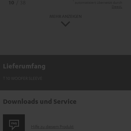
*
10
/ 38
automatisiert übersetzt durch
DeepL
MEHR ANZEIGEN
Lieferumfang
T 10 WOOFER SLEEVE
Downloads und Service
P
Hilfe zu diesem Produkt