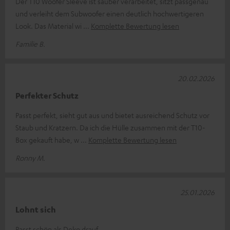
Der T10 Woofer Sleeve ist sauber verarbeitet, sitzt passgenau
und verleiht dem Subwoofer einen deutlich hochwertigeren
Look. Das Material wi
Komplette Bewertung lesen
Familie B.
20.02.2026
Perfekter Schutz
Passt perfekt, sieht gut aus und bietet ausreichend Schutz vor
Staub und Kratzern. Da ich die Hülle zusammen mit der T10-
Box gekauft habe, w
Komplette Bewertung lesen
Ronny M.
25.01.2026
Lohnt sich
Passt schön als Deko drauf