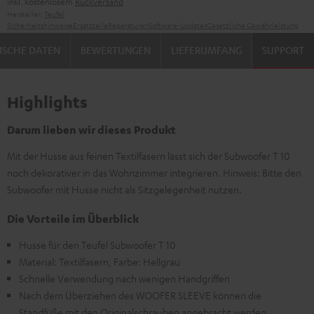
inkl. kostenlosem
Rückversand
Hersteller:
Teufel
Sicherheitshinweise
Ersatzteile
Reparaturen
Software-Updates
Gesetzliche Gewährleistung
ISCHE DATEN
BEWERTUNGEN
LIEFERUMFANG
SUPPORT
Highlights
Darum lieben wir dieses Produkt
Mit der Husse aus feinen Textilfasern lässt sich der Subwoofer T 10
noch dekorativer in das Wohnzimmer integrieren. Hinweis: Bitte den
Subwoofer mit Husse nicht als Sitzgelegenheit nutzen.
Die Vorteile im Überblick
Husse für den Teufel Subwoofer T 10
Material: Textilfasern, Farbe: Hellgrau
Schnelle Verwendung nach wenigen Handgriffen
Nach dem Überziehen des WOOFER SLEEVE können die
Standfüße mit den Originalschrauben angebracht werden