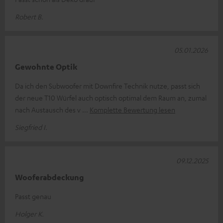
Robert B.
05.01.2026
Gewohnte Optik
Da ich den Subwoofer mit Downfire Technik nutze, passt sich
der neue T10 Würfel auch optisch optimal dem Raum an, zumal
nach Austausch des v
Komplette Bewertung lesen
Siegfried I.
09.12.2025
Wooferabdeckung
Passt genau
Holger K.