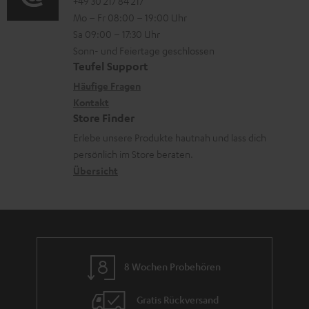
o
o
+49 30 217 84 217
i
n
Mo – Fr 08:00 – 19:00 Uhr
-
n
o
z
Sa 09:00 – 17:30 Uhr
L
t
n
u
Sonn- und Feiertage geschlossen
e
a
e
Teufel Support
m
x
k
n
Häufige Fragen
V
i
Kontakt
t
z
e
Store Finder
k
d
u
r
Erlebe unsere Produkte hautnah und lass dich
o
a
r
s
persönlich im Store beraten.
n
t
G
Übersicht
a
e
a
n
n
r
d
a
n
8 Wochen Probehören
t
i
Gratis Rückversand