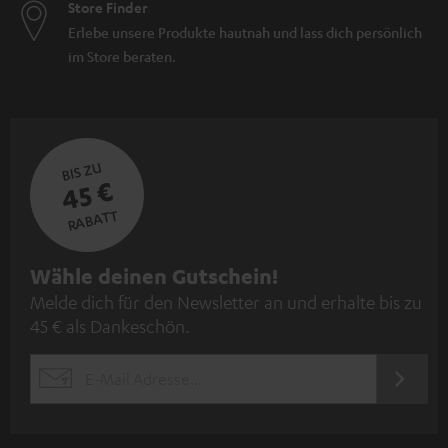
Store Finder
Erlebe unsere Produkte hautnah und lass dich persönlich
im Store beraten.
BIS ZU
45 €
RABATT
N
Wähle deinen Gutschein!
Melde dich für den Newsletter an und erhalte bis zu
e
45 € als Dankeschön.
w
s
JETZT
EMAIL
l
ANME
WIDGET
e