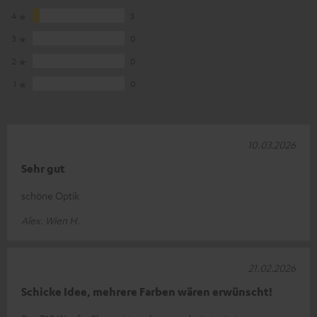
4
3
3
0
2
0
1
0
10.03.2026
Sehr gut
schöne Optik
Alex. Wien H.
21.02.2026
Schicke Idee, mehrere Farben wären erwünscht!