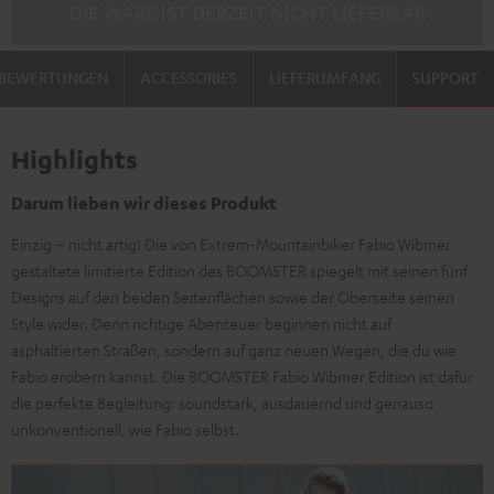
DIE WARE IST DERZEIT NICHT LIEFERBAR
BEWERTUNGEN
ACCESSORIES
LIEFERUMFANG
SUPPORT
Highlights
Darum lieben wir dieses Produkt
Einzig – nicht artig! Die von Extrem-Mountainbiker Fabio Wibmer
gestaltete limitierte Edition des BOOMSTER spiegelt mit seinen fünf
Designs auf den beiden Seitenflächen sowie der Oberseite seinen
Style wider. Denn richtige Abenteuer beginnen nicht auf
asphaltierten Straßen, sondern auf ganz neuen Wegen, die du wie
Fabio erobern kannst. Die BOOMSTER Fabio Wibmer Edition ist dafür
die perfekte Begleitung: soundstark, ausdauernd und genauso
unkonventionell, wie Fabio selbst.