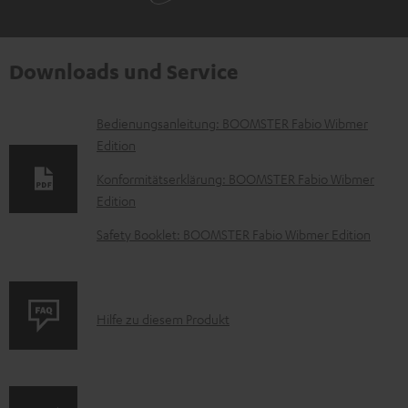
Downloads und Service
D
Bedienungsanleitung: BOOMSTER Fabio Wibmer
Edition
o
k
Konformitätserklärung: BOOMSTER Fabio Wibmer
Edition
u
m
Safety Booklet: BOOMSTER Fabio Wibmer Edition
e
n
t
P
Hilfe zu diesem Produkt
e
r
z
o
u
d