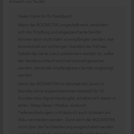
Antwort von Teufel:
Vielen Dank für Ihr Feedback!
Wenn der BOOMSTER umgestellt wird, verändert
sich der Empfang und abgespeicherte Sender
können dann nicht mehr so empfangen werden, wie
es eventuell am vorherigen Standort der Fall war.
Sobald das Gerät (neu) positioniert worden ist, sollte
der Sendersuchlauf nochmal manuell gestartet
werden, damit alle empfangbaren Sender angezeigt
werden.
Wenn der BOOMSTER im Akkubetrieb (auch im
Standby ohne angeschlossenes Netzteil) für 10
Stunden kein Signal wiedergibt, schaltet sich dieser in
einen "Deep Sleep"-Modus, wodurch
Tiefenentladungen und dadurch auch Schäden am
Akku vermieden werden. Dann kann der BOOMSTER
nicht über die Fernbedienung eingeschaltet werden
und muss durch 8-sekündiges Gedrückthalten der