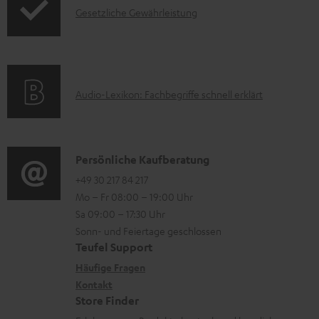
m
I
Gesetzliche Gewährleistung
u
H
n
k
e
f
t
r
o
F
A
Audio-Lexikon: Fachbegriffe schnell erklärt
u
r
A
u
n
m
Q
d
t
a
s
i
K
Persönliche Kaufberatung
e
t
o
o
+49 30 217 84 217
r
i
Mo – Fr 08:00 – 19:00 Uhr
-
n
l
o
Sa 09:00 – 17:30 Uhr
L
t
a
n
Sonn- und Feiertage geschlossen
e
a
d
e
Teufel Support
x
k
e
n
Häufige Fragen
i
Kontakt
t
n
z
Store Finder
k
d
u