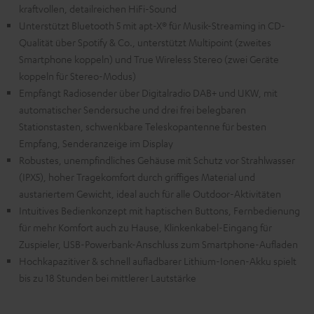
kraftvollen, detailreichen HiFi-Sound
Unterstützt Bluetooth 5 mit apt-X® für Musik-Streaming in CD-
Qualität über Spotify & Co., unterstützt Multipoint (zweites
Smartphone koppeln) und True Wireless Stereo (zwei Geräte
koppeln für Stereo-Modus)
Empfängt Radiosender über Digitalradio DAB+ und UKW, mit
automatischer Sendersuche und drei frei belegbaren
Stationstasten, schwenkbare Teleskopantenne für besten
Empfang, Senderanzeige im Display
Robustes, unempfindliches Gehäuse mit Schutz vor Strahlwasser
(IPX5), hoher Tragekomfort durch griffiges Material und
austariertem Gewicht, ideal auch für alle Outdoor-Aktivitäten
Intuitives Bedienkonzept mit haptischen Buttons, Fernbedienung
für mehr Komfort auch zu Hause, Klinkenkabel-Eingang für
Zuspieler, USB-Powerbank-Anschluss zum Smartphone-Aufladen
Hochkapazitiver & schnell aufladbarer Lithium-Ionen-Akku spielt
bis zu 18 Stunden bei mittlerer Lautstärke