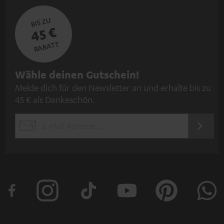
BIS ZU
45 €
RABATT
N
Wähle deinen Gutschein!
Melde dich für den Newsletter an und erhalte bis zu
e
45 € als Dankeschön.
w
s
JETZT
EMAIL
l
ANME
WIDGET
e
t
t
e
r