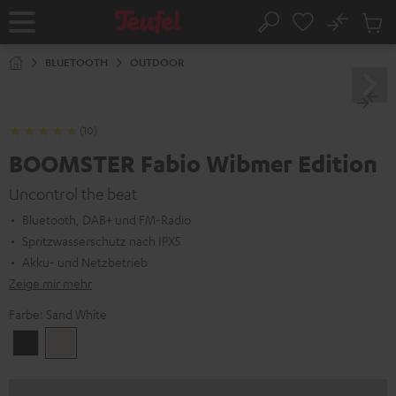
ZUM
NHALT
No
Abs
Startseite
Suche
RINGEN
Artike
im
BLUETOOTH
OUTDOOR
Waren
(10)
BOOMSTER Fabio Wibmer Edition
Uncontrol the beat
Bluetooth, DAB+ und FM-Radio
Spritzwasserschutz nach IPX5
Akku- und Netzbetrieb
Zeige mir mehr
Farbe:
Sand White
Night
Sand
Black
White