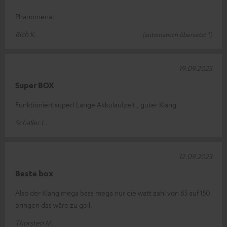
Phänomenal
Rich K.
(automatisch übersetzt *)
19.09.2023
Super BOX
Funktioniert super! Lange Akkulaufzeit , guter Klang
Schaller L.
12.09.2023
Beste box
Also der Klang mega bass mega nur die watt zahl von 85 auf 150
bringen das wäre zu geil.
Thorsten M.