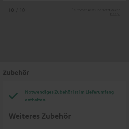
*
10
/ 10
automatisiert übersetzt durch
DeepL
Zubehör
Notwendiges Zubehör ist im Lieferumfang
enthalten.
Weiteres Zubehör