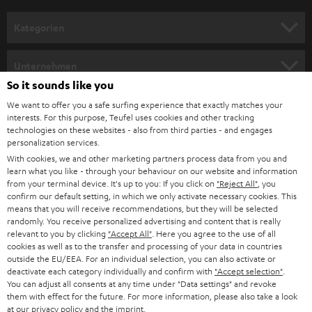
a
n
Kategorien
m
HEIMKINO
e
Unternehmen
l
So it sounds like you
HEIMKINO-KOMPLETTANLAGEN
SUPPORT
d
Teufel Onlineshops
We want to offer you a safe surfing experience that exactly matches your
interests. For this purpose, Teufel uses cookies and other tracking
SOUNDBARS
u
KARRIERE
technologies on these websites - also from third parties - and engages
DEUTSCHLAND
personalization services.
n
STEREO
With cookies, we and other marketing partners process data from you and
PRESSE & MARKETING
g
learn what you like - through your behaviour on our website and information
ÖSTERREICH
SMART HOME
from your terminal device. It's up to you: If you click on
"Reject All"
, you
GESCHÄFTSKUNDEN
confirm our default setting, in which we only activate necessary cookies. This
means that you will receive recommendations, but they will be selected
SCHWEIZ
BLUETOOTH-LAUTSPRECHER
PARTNERPROGRAMM
randomly. You receive personalized advertising and content that is really
relevant to you by clicking
"Accept All"
. Here you agree to the use of all
KOPFHÖRER
cookies as well as to the transfer and processing of your data in countries
NIEDERLANDE
BLOG
outside the EU/EEA. For an individual selection, you can also activate or
deactivate each category individually and confirm with
"Accept selection"
.
BLUETOOTH-KOPFHÖRER
NEWSLETTER
You can adjust all consents at any time under "Data settings" and revoke
BELGIEN
them with effect for the future. For more information, please also take a look
STEREOANLAGEN
at our
privacy policy
and the
imprint
.
STORES