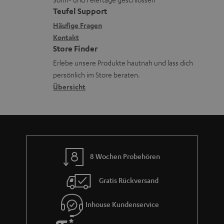
e
e
a
e
Teufel Support
n
x
k
n
Häufige Fragen
i
Kontakt
t
z
Store Finder
k
d
u
Erlebe unsere Produkte hautnah und lass dich
o
a
r
persönlich im Store beraten.
n
t
G
Übersicht
e
a
n
r
a
n
8 Wochen Probehören
t
i
Gratis Rückversand
e
Inhouse Kundenservice