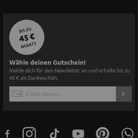
BIS ZU
45 €
RABATT
N
Wähle deinen Gutschein!
Melde dich für den Newsletter an und erhalte bis zu
e
45 € als Dankeschön.
w
s
JETZT
EMAIL
l
ANME
WIDGET
e
t
t
e