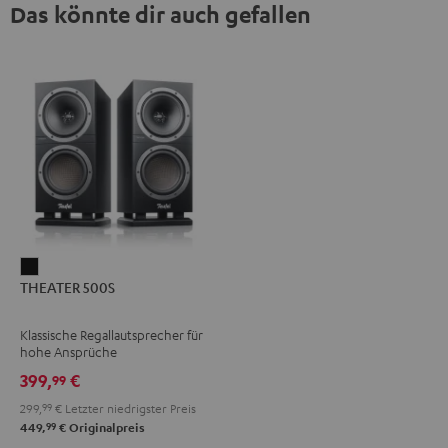
Das könnte dir auch gefallen
THEATER
THEATER 500S
500S
Schwarz
Klassische Regallautsprecher für
hohe Ansprüche
399,
€
99
299,
99
€
Letzter niedrigster Preis
99
449,
€
Originalpreis