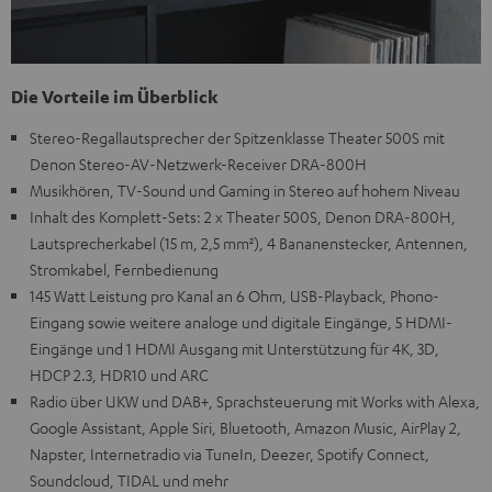
Die Vorteile im Überblick
Stereo-Regallautsprecher der Spitzenklasse Theater 500S mit
Denon Stereo-AV-Netzwerk-Receiver DRA-800H
Musikhören, TV-Sound und Gaming in Stereo auf hohem Niveau
Inhalt des Komplett-Sets: 2 x Theater 500S, Denon DRA-800H,
Lautsprecherkabel (15 m, 2,5 mm²), 4 Bananenstecker, Antennen,
Stromkabel, Fernbedienung
145 Watt Leistung pro Kanal an 6 Ohm, USB-Playback, Phono-
Eingang sowie weitere analoge und digitale Eingänge, 5 HDMI-
Eingänge und 1 HDMI Ausgang mit Unterstützung für 4K, 3D,
HDCP 2.3, HDR10 und ARC
Radio über UKW und DAB+, Sprachsteuerung mit Works with Alexa,
Google Assistant, Apple Siri, Bluetooth, Amazon Music, AirPlay 2,
Napster, Internetradio via TuneIn, Deezer, Spotify Connect,
Soundcloud, TIDAL und mehr