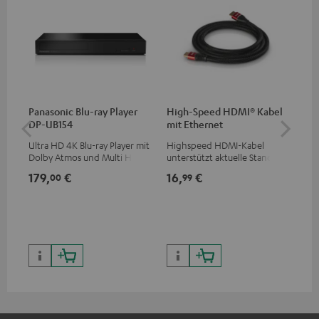
Panasonic Blu-ray Player
High-Speed HDMI® Kabel
30
DP-UB154
mit Ethernet
C4
Ultra HD 4K Blu-ray Player mit
Highspeed HDMI-Kabel
Lau
Dolby Atmos und Multi HDR-
unterstützt aktuelle Standards
mm
Unterstützung inklusive
wie z.B. 4K 50/60p und 4K 3D
179,
€
16,
€
99
00
99
HDR10+ für eine überragende
Bildqualität mit lebensechten
Kontrasten und Farben