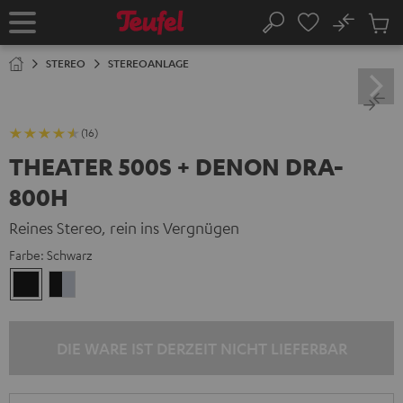
ZUM
NHALT
No
Abs
Startseite
Suche
RINGEN
Artike
im
STEREO
STEREOANLAGE
Waren
(16)
THEATER 500S + DENON DRA-
800H
Reines Stereo, rein ins Vergnügen
Farbe:
Schwarz
Schwarz
Schwarz
/
Silber
DIE WARE IST DERZEIT NICHT LIEFERBAR