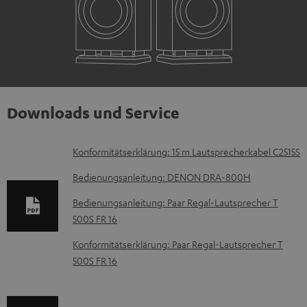
Downloads und Service
D
Konformitätserklärung: 15 m Lautsprecherkabel C2515S
o
Bedienungsanleitung: DENON DRA-800H
k
Bedienungsanleitung: Paar Regal-Lautsprecher T
u
500S FR 16
m
Konformitätserklärung: Paar Regal-Lautsprecher T
e
500S FR 16
n
t