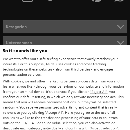
r
a
n
Kategorien
m
HEIMKINO
e
Unternehmen
l
So it sounds like you
HEIMKINO-KOMPLETTANLAGEN
SUPPORT
d
Teufel Onlineshops
We want to offer you a safe surfing experience that exactly matches your
interests. For this purpose, Teufel uses cookies and other tracking
SOUNDBARS
u
KARRIERE
technologies on these websites - also from third parties - and engages
DEUTSCHLAND
personalization services.
n
STEREO
With cookies, we and other marketing partners process data from you and
PRESSE & MARKETING
g
learn what you like - through your behaviour on our website and information
ÖSTERREICH
SMART HOME
from your terminal device. It's up to you: If you click on
"Reject All"
, you
GESCHÄFTSKUNDEN
confirm our default setting, in which we only activate necessary cookies. This
means that you will receive recommendations, but they will be selected
SCHWEIZ
BLUETOOTH-LAUTSPRECHER
PARTNERPROGRAMM
randomly. You receive personalized advertising and content that is really
relevant to you by clicking
"Accept All"
. Here you agree to the use of all
KOPFHÖRER
cookies as well as to the transfer and processing of your data in countries
NIEDERLANDE
BLOG
outside the EU/EEA. For an individual selection, you can also activate or
deactivate each category individually and confirm with
"Accept selection"
.
BLUETOOTH-KOPFHÖRER